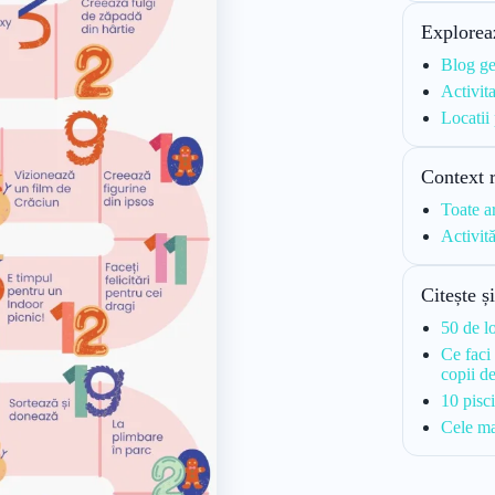
Explorea
Blog ge
Activita
Locatii
Context 
Toate a
Activit
Citește ș
50 de l
Ce faci 
copii d
10 pisc
Cele ma