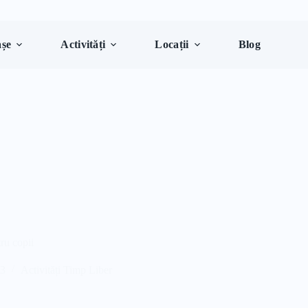
șe
Activități
Locații
Blog
tru copii
23
Activități Timp Liber