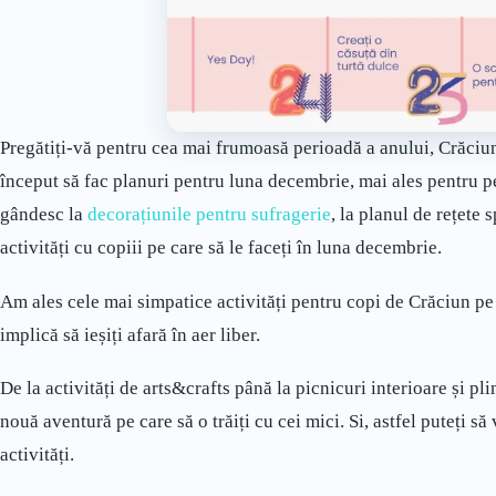
Pregătiți-vă pentru cea mai frumoasă perioadă a anului, Crăciun
început să fac planuri pentru luna decembrie, mai ales pentru pe
gândesc la
decorațiunile pentru sufragerie
, la planul de rețete 
activități cu copiii pe care să le faceți în luna decembrie.
Am ales cele mai simpatice activități pentru copi de Crăciun pe ca
implică să ieșiți afară în aer liber.
De la activități de arts&crafts până la picnicuri interioare și pl
nouă aventură pe care să o trăiți cu cei mici. Si, astfel puteți 
activități.