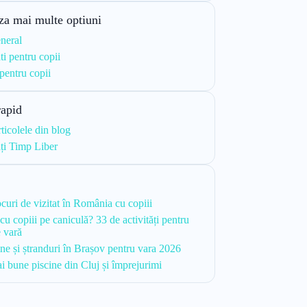
za mai multe optiuni
neral
ti pentru copii
 pentru copii
rapid
rticolele din blog
ăți Timp Liber
i
ocuri de vizitat în România cu copiii
cu copiii pe caniculă? 33 de activități pentru
e vară
ine și ștranduri în Brașov pentru vara 2026
i bune piscine din Cluj și împrejurimi