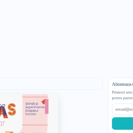
Aboneaza-t
Primesti arti
pentru parint
Email