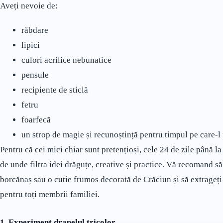
Aveți nevoie de:
răbdare
lipici
culori acrilice nebunatice
pensule
recipiente de sticlă
fetru
foarfecă
un strop de magie și recunoștință pentru timpul pe care-l
Pentru că cei mici chiar sunt pretențioși, cele 24 de zile până la 
de unde filtra idei drăguțe, creative și practice. Vă recomand să 
borcănaș sau o cutie frumos decorată de Crăciun și să extrageți zi
pentru toți membrii familiei.
1. Experiment drapelul tricolor