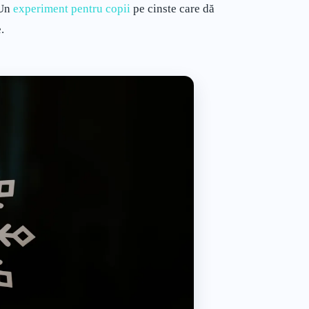
 Un
experiment pentru copii
pe cinste care dă
.