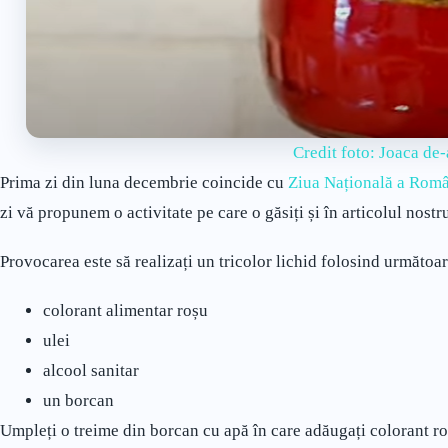
Credit foto: Joaca de-a
Prima zi din luna decembrie coincide cu
Ziua Națională a Româ
zi vă propunem o activitate pe care o găsiți și în articolul nost
Provocarea este să realizați un tricolor lichid folosind următoar
colorant alimentar roșu
ulei
alcool sanitar
un borcan
Umpleți o treime din borcan cu apă în care adăugați colorant r