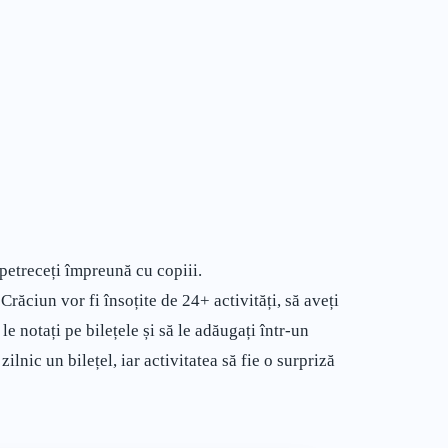
 petreceți împreună cu copiii.
Crăciun vor fi însoțite de 24+ activități, să aveți
le notați pe bilețele și să le adăugați într-un
lnic un bilețel, iar activitatea să fie o surpriză