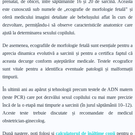
prenatal, de obicei, între săptămânile 16 și 20 de sarcină. Aceasta
este cunoscută sub numele de „ecografie de morfologie fetală” și
oferă medicului imagini detaliate ale bebelușului aflat în curs de
dezvoltare, permițându-i să observe caracteristicile anatomice care
ajută la determinarea sexului copilului.
De asemenea, ecografiile de morfologie fetală sunt esențiale pentru a
aprecia dinamica evolutivă a sarcinii și pentru a certifica faptul că
aceasta decurge conform așteptărilor medicale. Testele ecografice
sunt vitale pentru a identifica eventuale patologii și malformații
timpurii.
În ultimii ani au apărut și tehnologii precum testele de ADN matern
(teste PCR) care pot dezvălui sexul copilului cu mai mare precizie
încă de la o etapă mai timpurie a sarcinii (în jurul săptămânii 10–12).
Aceste teste trebuie discutate și recomandate de medicul
obstetrician-ginecolog.
După naștere, poți folosi și
calculatorul de înălțime copii
pentru o