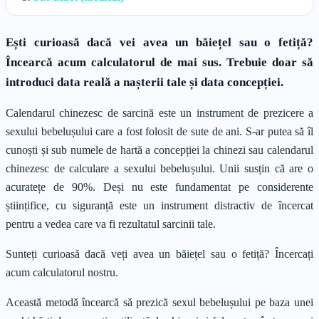
Ești curioasă dacă vei avea un băiețel sau o fetiță?
Încearcă acum calculatorul de mai sus. Trebuie doar să
introduci data reală a nașterii tale și data concepției.
Calendarul chinezesc de sarcină este un instrument de prezicere a
sexului bebelușului care a fost folosit de sute de ani. S-ar putea să îl
cunoști și sub numele de hartă a concepției la chinezi sau calendarul
chinezesc de calculare a sexului bebelușului. Unii susțin că are o
acuratețe de 90%. Deși nu este fundamentat pe considerente
științifice, cu siguranță este un instrument distractiv de încercat
pentru a vedea care va fi rezultatul sarcinii tale.
Sunteți curioasă dacă veți avea un băiețel sau o fetiță? Încercați
acum calculatorul nostru.
Această metodă încearcă să prezică sexul bebelușului pe baza unei