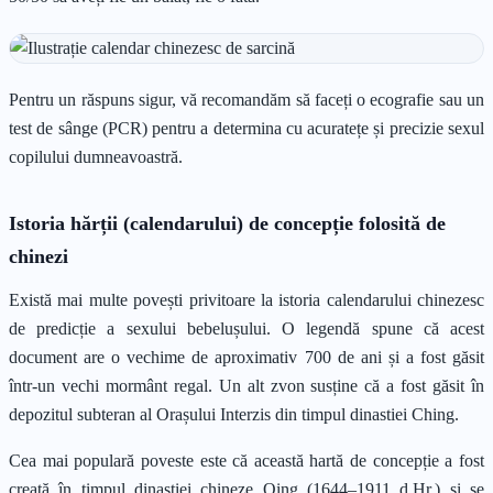
Pentru un răspuns sigur, vă recomandăm să faceți o ecografie sau un
test de sânge (PCR) pentru a determina cu acuratețe și precizie sexul
copilului dumneavoastră.
Istoria hărții (calendarului) de concepție folosită de
chinezi
Există mai multe povești privitoare la istoria calendarului chinezesc
de predicție a sexului bebelușului. O legendă spune că acest
document are o vechime de aproximativ 700 de ani și a fost găsit
într-un vechi mormânt regal. Un alt zvon susține că a fost găsit în
depozitul subteran al Orașului Interzis din timpul dinastiei Ching.
Cea mai populară poveste este că această hartă de concepție a fost
creată în timpul dinastiei chineze Qing (1644–1911 d.Hr.) și se