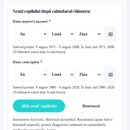
Sexul copilului după calendarul chinezesc
Data nașterii mamei *
📅
Interval permis: 9 august 1971 – 9 august 2008. În listă: anii 1971–2008.
29 februarie există doar în anii bisecți.
Data concepției *
📅
Interval permis: 9 august 1986 – 9 august 2028. În listă: anii 1986–2028.
29 februarie există doar în anii bisecți.
Află sexul copilului
Resetează
Instrument folcloric, fără bază științifică. Rezultatul apare într-o
fereastră surpriză; pentru diagnostic urmează recomandările
medicului (ecografie, teste).