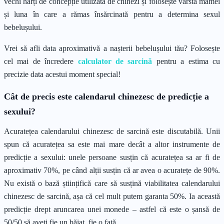
vechi hărți de concepție utilizată de chinezi și folosește vârsta mamei
și luna în care a rămas însărcinată pentru a determina sexul
bebelușului.
Vrei să afli data aproximativă a nașterii bebelușului tău? Folosește
cel mai de încredere
calculator de sarcină
pentru a estima cu
precizie data acestui moment special!
Cât de precis este calendarul chinezesc de predicție a
sexului?
Acuratețea calendarului chinezesc de sarcină este discutabilă. Unii
spun că acuratețea sa este mai mare decât a altor instrumente de
predicție a sexului: unele persoane susțin că acuratețea sa ar fi de
aproximativ 70%, pe când alții susțin că ar avea o acuratețe de 90%.
Nu există o bază științifică care să susțină viabilitatea calendarului
chinezesc de sarcină, așa că cel mult putem garanta 50%. Ia această
predicție drept aruncarea unei monede – astfel că este o șansă de
50/50 să aveți fie un băiat, fie o fată.