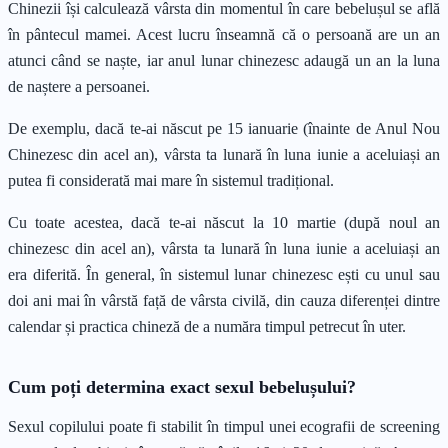
Chinezii își calculează vârsta din momentul în care bebelușul se află
în pântecul mamei. Acest lucru înseamnă că o persoană are un an
atunci când se naște, iar anul lunar chinezesc adaugă un an la luna
de naștere a persoanei.
De exemplu, dacă te-ai născut pe 15 ianuarie (înainte de Anul Nou
Chinezesc din acel an), vârsta ta lunară în luna iunie a aceluiași an
putea fi considerată mai mare în sistemul tradițional.
Cu toate acestea, dacă te-ai născut la 10 martie (după noul an
chinezesc din acel an), vârsta ta lunară în luna iunie a aceluiași an
era diferită. În general, în sistemul lunar chinezesc ești cu unul sau
doi ani mai în vârstă față de vârsta civilă, din cauza diferenței dintre
calendar și practica chineză de a număra timpul petrecut în uter.
Cum poți determina exact sexul bebelușului?
Sexul copilului poate fi stabilit în timpul unei ecografii de screening