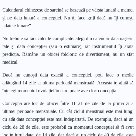
Calendarul chinezesc de sarcină se bazează pe vârsta lunară a mamei
și pe data lunară a concepției. Nu îți face griji dacă nu îți cunoști
„datele lunare”.
Nu trebuie să faci calcule complicate: alegi din calendar data nașterii
tale și data concepției (sau o estimare), iar instrumentul îți arată
predicția. Rămâne un obicei folcloric de divertisment, nu un sfat
medical.
Dacă nu cunoști data exactă a concepției, poți face o medie
adăugând 14 zile la ultima perioadă menstruală. Aceasta te ajută să
înțelegi momentul ovulației în care poate avea loc concepția.
Concepția are loc de obicei între 11–21 de zile de la prima zi a
ultimei perioade menstruale. Cu cât ciclul menstrual este mai lung,
cu atât data concepției este mai îndepărtată. De exemplu, dacă ai un
ciclu de 28 de zile, este probabil ca momentul concepției să fi avut
loc în jurul datei de 14 zile, dar dacă ai un ciclu de 40 de zile, este