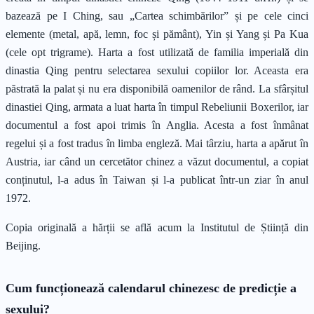
bazează pe I Ching, sau „Cartea schimbărilor” și pe cele cinci
elemente (metal, apă, lemn, foc și pământ), Yin și Yang și Pa Kua
(cele opt trigrame). Harta a fost utilizată de familia imperială din
dinastia Qing pentru selectarea sexului copiilor lor. Aceasta era
păstrată la palat și nu era disponibilă oamenilor de rând. La sfârșitul
dinastiei Qing, armata a luat harta în timpul Rebeliunii Boxerilor, iar
documentul a fost apoi trimis în Anglia. Acesta a fost înmânat
regelui și a fost tradus în limba engleză. Mai târziu, harta a apărut în
Austria, iar când un cercetător chinez a văzut documentul, a copiat
conținutul, l-a adus în Taiwan și l-a publicat într-un ziar în anul
1972.
Copia originală a hărții se află acum la Institutul de Știință din
Beijing.
Cum funcționează calendarul chinezesc de predicție a
sexului?