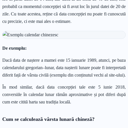
probabil ca momentul concepției să fi avut loc în jurul datei de 20 de
zile. Cu toate acestea, reține că data concepției nu poate fi cunoscută
cu precizie, ci este mai ales o estimare.
De exemplu:
Dacă data de naștere a mamei este 15 ianuarie 1989, atunci, pe baza
calendarului gregorian–lunar, data nașterii lunare poate fi interpretată
diferit față de vârsta civilă (exemplu din conținutul vechi al site-ului).
În mod similar, dacă data concepției tale este 5 iunie 2018,
conversiile în calendar lunar rămân aproximative și pot diferi după
cum este citită harta sau tradiția locală.
Cum se calculează vârsta lunară chineză?