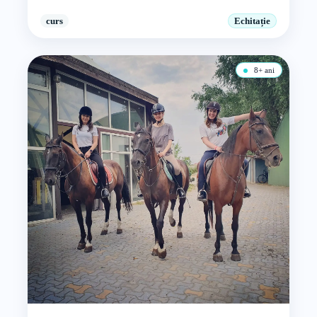
curs
Echitație
8+ ani