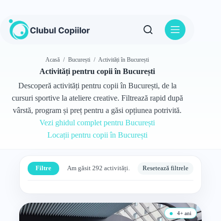
Sari
la
conținut
Acasă
/
București
/
Activități în București
Activități pentru copii în București
Descoperă activități pentru copii în București, de la
cursuri sportive la ateliere creative. Filtrează rapid după
vârstă, program și preț pentru a găsi opțiunea potrivită.
Vezi ghidul complet pentru București
Locații pentru copii în București
Filtre
Am găsit 292 activități.
Resetează filtrele
4+ ani