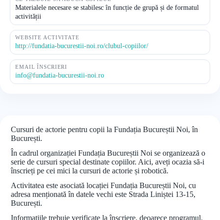
Materialele necesare se stabilesc în funcție de grupă și de formatul
activității
WEBSITE ACTIVITATE
http://fundatia-bucurestii-noi.ro/clubul-copiilor/
EMAIL ÎNSCRIERI
info@fundatia-bucurestii-noi.ro
Cursuri de actorie pentru copii la Fundația Bucureștii Noi, în
București.
În cadrul organizației Fundația Bucureștii Noi se organizează o
serie de cursuri special destinate copiilor. Aici, aveți ocazia să-i
înscrieți pe cei mici la cursuri de actorie și robotică.
Activitatea este asociată locației Fundația Bucureștii Noi, cu
adresa menționată în datele vechi este Strada Liniștei 13-15,
București.
Informațiile trebuie verificate la înscriere, deoarece programul,