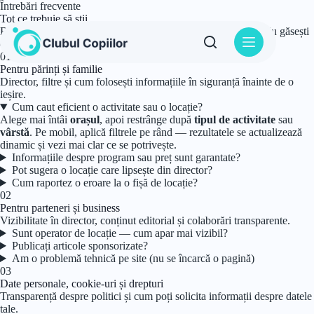
Sari
Întrebări frecvente
la
Tot ce trebuie să știi
conținut
Răspunsuri structurate pentru familii, educatori și parteneri. Nu găsești
ce cauți?
Scrie-ne direct
.
01
Pentru părinți și familie
Director, filtre și cum folosești informațiile în siguranță înainte de o
ieșire.
Cum caut eficient o activitate sau o locație?
Alege mai întâi
orașul
, apoi restrânge după
tipul de activitate
sau
vârstă
. Pe mobil, aplică filtrele pe rând — rezultatele se actualizează
dinamic și vezi mai clar ce se potrivește.
Informațiile despre program sau preț sunt garantate?
Pot sugera o locație care lipsește din director?
Cum raportez o eroare la o fișă de locație?
02
Pentru parteneri și business
Vizibilitate în director, conținut editorial și colaborări transparente.
Sunt operator de locație — cum apar mai vizibil?
Publicați articole sponsorizate?
Am o problemă tehnică pe site (nu se încarcă o pagină)
03
Date personale, cookie-uri și drepturi
Transparență despre politici și cum poți solicita informații despre datele
tale.