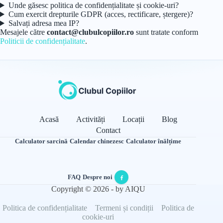
Unde găsesc politica de confidențialitate și cookie-uri?
Cum exercit drepturile GDPR (acces, rectificare, ștergere)?
Salvați adresa mea IP?
Mesajele către
contact@clubulcopiilor.ro
sunt tratate conform
Politicii de confidențialitate
.
Acasă
Activități
Locații
Blog
Contact
Calculator sarcină
·
Calendar chinezesc
·
Calculator înălțime
FAQ
·
Despre noi
·
Copyright © 2026 - by AIQU
Politica de confidențialitate
Termeni și condiții
Politica de
cookie-uri