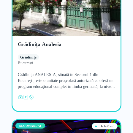
Grădinița Analesia
Grădinițe
București
Grădinița ANALESIA, situată în Sectorul 1 din
București, este o unitate preșcolară autorizată ce oferă un
program educațional complet în limba germană, la nivel
mate .…
RECOMANDAT
De la 8 ani