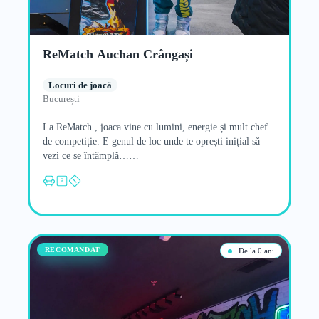
ReMatch Auchan Crângași
Locuri de joacă
București
La ReMatch , joaca vine cu lumini, energie și mult chef
de competiție. E genul de loc unde te oprești inițial să
vezi ce se întâmplă……
RECOMANDAT
De la 0 ani