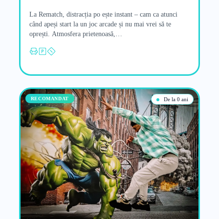
La Rematch, distracția po ește instant – cam ca atunci
când apeși start la un joc arcade și nu mai vrei să te
oprești. Atmosfera prietenoasă,…
RECOMANDAT
De la 0 ani