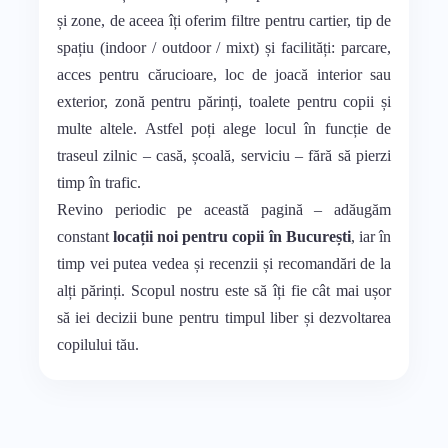
și zone, de aceea îți oferim filtre pentru cartier, tip de
spațiu (indoor / outdoor / mixt) și facilități: parcare,
acces pentru cărucioare, loc de joacă interior sau
exterior, zonă pentru părinți, toalete pentru copii și
multe altele. Astfel poți alege locul în funcție de
traseul zilnic – casă, școală, serviciu – fără să pierzi
timp în trafic.
Revino periodic pe această pagină – adăugăm
constant
locații noi pentru copii în București
, iar în
timp vei putea vedea și recenzii și recomandări de la
alți părinți. Scopul nostru este să îți fie cât mai ușor
să iei decizii bune pentru timpul liber și dezvoltarea
copilului tău.