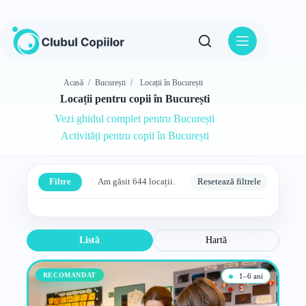
Sari
la
conținut
Acasă
/
București
/
Locații în București
Locații pentru copii în București
Vezi ghidul complet pentru București
Activități pentru copii în București
Filtre
Am găsit 644 locații.
Resetează filtrele
Listă
Hartă
RECOMANDAT
1–6 ani