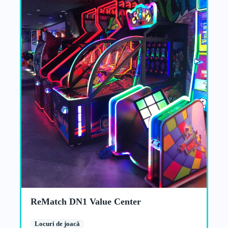
ReMatch DN1 Value Center
Locuri de joacă