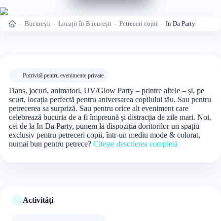
București
Locații în București
Petreceri copii
In Da Party
Acasă
Potrivită pentru evenimente private
Dans, jocuri, animatori, UV/Glow Party – printre altele – și, pe
scurt, locația perfectă pentru aniversarea copilului tău. Sau pentru
petrecerea sa surpriză. Sau pentru orice alt eveniment care
celebrează bucuria de a fi împreună și distracția de zile mari. Noi,
cei de la In Da Party, punem la dispoziția doritorilor un spațiu
exclusiv pentru petreceri copii, într-un mediu mode & colorat,
numai bun pentru petrece?
Citește descrierea completă
Activități