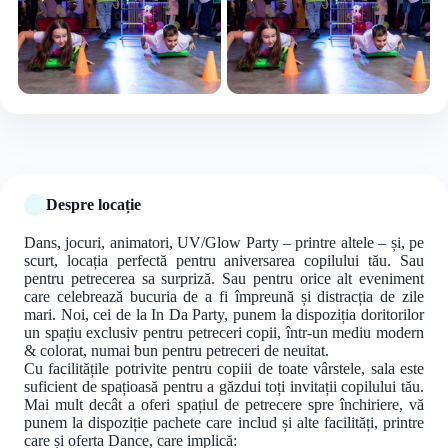
+5 foto
Despre locație
Dans, jocuri, animatori, UV/Glow Party – printre altele – și, pe
scurt, locația perfectă pentru aniversarea copilului tău. Sau
pentru petrecerea sa surpriză. Sau pentru orice alt eveniment
care celebrează bucuria de a fi împreună și distracția de zile
mari. Noi, cei de la In Da Party, punem la dispoziția doritorilor
un spațiu exclusiv pentru petreceri copii, într-un mediu modern
& colorat, numai bun pentru petreceri de neuitat.
Cu facilitățile potrivite pentru copiii de toate vârstele, sala este
suficient de spațioasă pentru a găzdui toți invitații copilului tău.
Mai mult decât a oferi spațiul de petrecere spre închiriere, vă
punem la dispoziție pachete care includ și alte facilități, printre
care și oferta Dance, care implică: