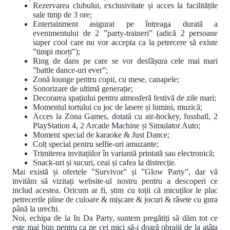
Rezervarea clubului, exclusivitate și acces la facilitățile
sale timp de 3 ore;
Entertainment asigurat pe întreaga durată a
evenimentului de 2 ”party-traineri” (adică 2 persoane
super cool care nu vor accepta ca la petrecere să existe
”timpi morți”);
Ring de dans pe care se vor desfășura cele mai mari
”battle dance-uri ever”;
Zonă lounge pentru copii, cu mese, canapele;
Sonorizare de ultimă generație;
Decorarea spațiului pentru atmosferă festivă de zile mari;
Momentul tortului cu joc de lasere și lumini, muzică;
Acces la Zona Games, dotată cu air-hockey, fussball, 2
PlayStation 4, 2 Arcade Machine și Simulator Auto;
Moment special de karaoke & Just Dance;
Colț special pentru selfie-uri amuzante;
Trimiterea invitațiilor în variantă printată sau electronică;
Snack-uri și sucuri, ceai și cafea la distrecție.
Mai există și ofertele ”Survivor” și ”Glow Party”, dar vă
invităm să vizitați website-ul nostru pentru a descoperi ce
includ acestea. Oricum ar fi, știm cu toții că micuților le plac
petrecerile pline de culoare & mișcare & jocuri & râsete cu gura
până la urechi.
Noi, echipa de la In Da Party, suntem pregătiți să dăm tot ce
este mai bun pentru ca pe cei mici să-i doară obrajii de la atâta