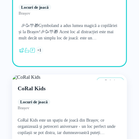
Locuri de joacă
Brașov
🎉🥳🎊🎁Gymboland a adus lumea magică a copilăriei
și la Brașov!🎉🥳🎊🎁 Acest loc al distracției este mai
mult decât un simplu loc de joacă: este un…
+1
De la 4 ani
CoRal Kids
Locuri de joacă
Brașov
CoRal Kids este un spațiu de joacă din Brașov, ce
organizează și petreceri aniversare - un loc perfect unde
copilașii se pot distra, iar dumneavoastră puteți…