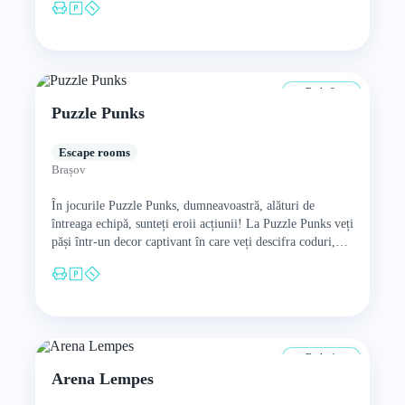
De la 8 ani
Puzzle Punks
Escape rooms
Brașov
În jocurile Puzzle Punks, dumneavoastră, alături de
întreaga echipă, sunteți eroii acțiunii! La Puzzle Punks veți
păși într-un decor captivant în care veți descifra coduri,
veți…
De la 4 ani
Arena Lempes