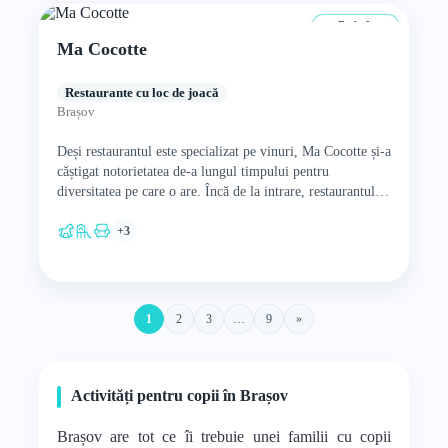
De la 0 ani
Ma Cocotte
Restaurante cu loc de joacă
Brașov
Deși restaurantul este specializat pe vinuri, Ma Cocotte și-a
căștigat notorietatea de-a lungul timpului pentru
diversitatea pe care o are. Încă de la intrare, restaurantul
se…
+3
1
2
3
…
9
»
Activități pentru copii în Brașov
Brașov are tot ce îi trebuie unei familii cu copii