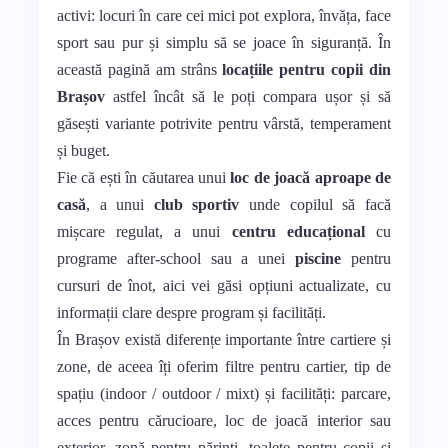
activi: locuri în care cei mici pot explora, învăța, face
sport sau pur și simplu să se joace în siguranță. În
această pagină am strâns
locațiile pentru copii din
Brașov
astfel încât să le poți compara ușor și să
găsești variante potrivite pentru vârstă, temperament
și buget.
Fie că ești în căutarea unui
loc de joacă aproape de
casă
, a unui
club sportiv
unde copilul să facă
mișcare regulat, a unui
centru educațional
cu
programe after-school sau a unei
piscine
pentru
cursuri de înot, aici vei găsi opțiuni actualizate, cu
informații clare despre program și facilități.
În Brașov există diferențe importante între cartiere și
zone, de aceea îți oferim filtre pentru cartier, tip de
spațiu (indoor / outdoor / mixt) și facilități: parcare,
acces pentru cărucioare, loc de joacă interior sau
exterior, zonă pentru părinți, toalete pentru copii și