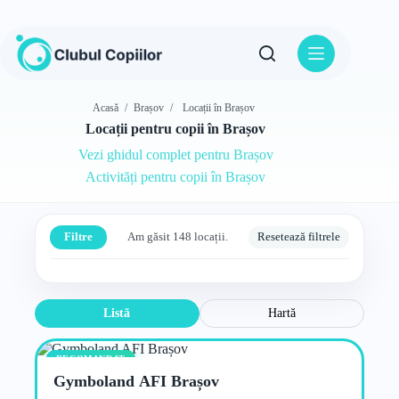
Sari
la
conținut
Acasă
/
Brașov
/
Locații în Brașov
Locații pentru copii în Brașov
Vezi ghidul complet pentru Brașov
Activități pentru copii în Brașov
Filtre
Am găsit 148 locații.
Resetează filtrele
Listă
Hartă
RECOMANDAT
Gymboland AFI Brașov