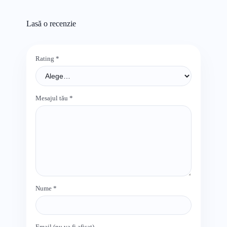
Lasă o recenzie
Rating
*
Mesajul tău
*
Nume
*
Email (nu va fi afișat)