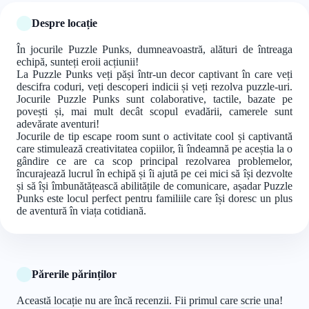
Despre locație
În jocurile Puzzle Punks, dumneavoastră, alături de întreaga
echipă, sunteți eroii acțiunii!
La Puzzle Punks veți păși într-un decor captivant în care veți
descifra coduri, veți descoperi indicii și veți rezolva puzzle-uri.
Jocurile Puzzle Punks sunt colaborative, tactile, bazate pe
povești și, mai mult decât scopul evadării, camerele sunt
adevărate aventuri!
Jocurile de tip escape room sunt o activitate cool și captivantă
care stimulează creativitatea copiilor, îi îndeamnă pe aceștia la o
gândire ce are ca scop principal rezolvarea problemelor,
încurajează lucrul în echipă și îi ajută pe cei mici să își dezvolte
și să își îmbunătățească abilitățile de comunicare, așadar Puzzle
Punks este locul perfect pentru familiile care își doresc un plus
de aventură în viața cotidiană.
Părerile părinților
Această locație nu are încă recenzii. Fii primul care scrie una!