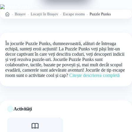
Brașov
Locații în Brașov
Escape rooms
Puzzle Punks
Acasă
În jocurile Puzzle Punks, dumneavoastră, alături de întreaga
echipă, sunteți eroii acțiunii! La Puzzle Punks veți păși într-un
decor captivant în care veți descifra coduri, veți descoperi indicii
și veți rezolva puzzle-uri. Jocurile Puzzle Punks sunt
colaborative, tactile, bazate pe povești și, mai mult decât scopul
evadării, camerele sunt adevărate aventuri! Jocurile de tip escape
room sunt o activitate cool și cap?
Citește descrierea completă
Activități