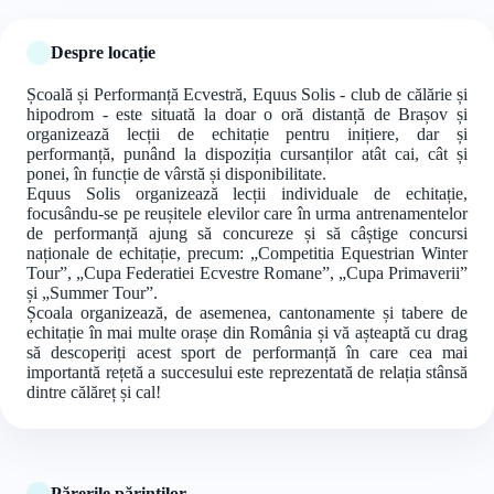
Despre locație
Școală și Performanță Ecvestră, Equus Solis - club de călărie și
hipodrom - este situată la doar o oră distanță de Brașov și
organizează lecții de echitație pentru inițiere, dar și
performanță, punând la dispoziția cursanților atât cai, cât și
ponei, în funcție de vârstă și disponibilitate.
Equus Solis organizează lecții individuale de echitație,
focusându-se pe reușitele elevilor care în urma antrenamentelor
de performanță ajung să concureze și să câștige concursi
naționale de echitație, precum: „Competitia Equestrian Winter
Tour”, „Cupa Federatiei Ecvestre Romane”, „Cupa Primaverii”
și „Summer Tour”.
Școala organizează, de asemenea, cantonamente și tabere de
echitație în mai multe orașe din România și vă așteaptă cu drag
să descoperiți acest sport de performanță în care cea mai
importantă rețetă a succesului este reprezentată de relația stânsă
dintre călăreț și cal!
Părerile părinților