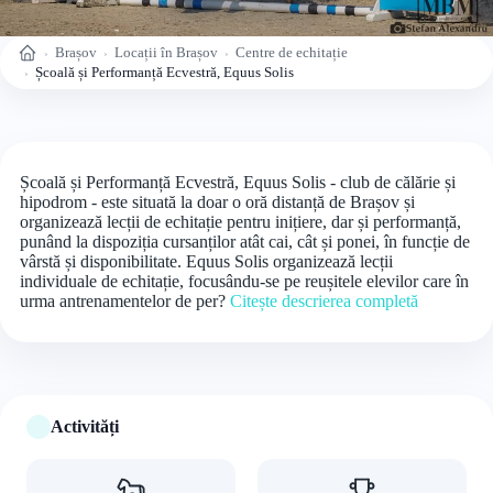
Brașov
Locații în Brașov
Centre de echitație
Acasă
Școală și Performanță Ecvestră, Equus Solis
Școală și Performanță Ecvestră, Equus Solis - club de călărie și
hipodrom - este situată la doar o oră distanță de Brașov și
organizează lecții de echitație pentru inițiere, dar și performanță,
punând la dispoziția cursanților atât cai, cât și ponei, în funcție de
vârstă și disponibilitate. Equus Solis organizează lecții
individuale de echitație, focusându-se pe reușitele elevilor care în
urma antrenamentelor de per?
Citește descrierea completă
Activități