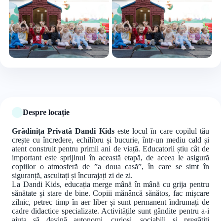
+5 foto
Despre locație
Grădinița Privată Dandi Kids
este locul în care copilul tău
crește cu încredere, echilibru și bucurie, într-un mediu cald și
atent construit pentru primii ani de viață. Educatorii știu cât de
important este sprijinul în această etapă, de aceea le asigură
copiilor o atmosferă de ”a doua casă”, în care se simt în
siguranță, ascultați și încurajați zi de zi.
La Dandi Kids, educația merge mână în mână cu grija pentru
sănătate și stare de bine. Copiii mănâncă sănătos, fac mișcare
zilnic, petrec timp în aer liber și sunt permanent îndrumați de
cadre didactice specializate. Activitățile sunt gândite pentru a-i
ajuta să devină autonomi, curioși, sociabili și pregătiți