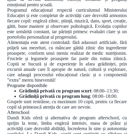
emoțional pentru școală.
Programul educațional respectă curriculumul Ministerului
Educației și este completat de activități care dezvoltă armonios
fiecare copil: engleză zilnic, știință, muzică, dans, sport, creație,
gătit, bune maniere și observare psihologică. Evoluția copiilor
este urmărită constant, iar părinții primesc evaluări clare și un
portofoliu personalizat al progresului.
Alimentația este atent controlată: fără adaosuri artificiale, fără
prăjeli sau mezeluri, cu mâncare gătită zilnic din ingrediente
proaspete, conform unui meniu realizat de medic nutriționist.
Fructele și legumele proaspete fac parte din rutina zilnică.
Copiii se bucură și de experiențe în afara grădiniței, prin
excursii anuale care îi apropie de natură, cultură și explorare,
care adaugă procesului educațional clasic și o componentă
”extra” mereu binevenită!
Programe disponibile
Grădiniță privată cu program scurt
: 08:00–13:30;
Grădiniță privată cu program lung
: 08:00–18:00.
Grupele sunt restrânse, cu maximum 10 copii, pentru ca fiecare
copil să primească atenția de care are nevoie.
Afterschool
Dandi Kids oferă și alternativa de program afterschool, cu
sprijin la teme, limba engleză intensiv, masa de prânz și
activități care dezvoltă abilități, încrederea în sine și autonomia
copilului. La Dandi Kids, copiii sunt sprijiniți cu răbdare și