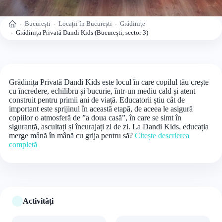
București
Locații în București
Grădinițe
Acasă
Grădinița Privată Dandi Kids (București, sector 3)
Grădinița Privată Dandi Kids este locul în care copilul tău crește
cu încredere, echilibru și bucurie, într-un mediu cald și atent
construit pentru primii ani de viață. Educatorii știu cât de
important este sprijinul în această etapă, de aceea le asigură
copiilor o atmosferă de ”a doua casă”, în care se simt în
siguranță, ascultați și încurajați zi de zi. La Dandi Kids, educația
merge mână în mână cu grija pentru să?
Citește descrierea
completă
Activități