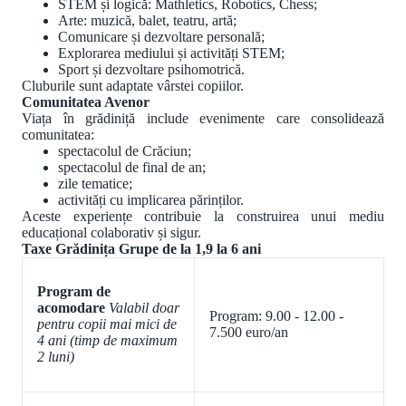
STEM și logică: Mathletics, Robotics, Chess;
Arte: muzică, balet, teatru, artă;
Comunicare și dezvoltare personală;
Explorarea mediului și activități STEM;
Sport și dezvoltare psihomotrică.
Cluburile sunt adaptate vârstei copiilor.
Comunitatea Avenor
Viața în grădiniță include evenimente care consolidează
comunitatea:
spectacolul de Crăciun;
spectacolul de final de an;
zile tematice;
activități cu implicarea părinților.
Aceste experiențe contribuie la construirea unui mediu
educațional colaborativ și sigur.
Taxe Grădinița
Grupe de la 1,9 la 6 ani
Program de
acomodare
Valabil doar
Program: 9.00 - 12.00 -
pentru copii mai mici de
7.500 euro/an
4 ani (timp de maximum
2 luni)