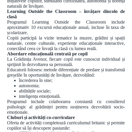
inițiativele copiilor, stimulând curiozitatea, autonomia și dorința
naturală de învățare.
Learning Outside the Classroom – învățare dincolo de
clasă
Programul Learning Outside the Classroom include
aproximativ 10 excursii educaționale anual, incluse în taxa de
școlarizare.
Copiii participă la vizite tematice la muzee, grădini și spații
naturale, centre culturale, experiențe educaționale interactive,
conectând ceea ce învață la clasă cu lumea reală.
Abordare educațională centrată pe copil
La Grădinița Avenor, fiecare copil este cunoscut individual și
sprijinit în dezvoltarea sa personală.
Educatorii folosesc metode diferențiate de predare și transformă
greșelile în oportunități de învățare, dezvoltând:
încrederea în sine;
autonomia;
abilitățile sociale;
inteligența emoțională.
Programul include colaborarea constantă cu consilierul
psihologic al grădiniței pentru susținerea dezvoltării socio-
emoționale.
Cluburi și activități co-curriculare
Oferta de activități completează curriculumul britanic și permite
copiilor să își descopere pasiunile: