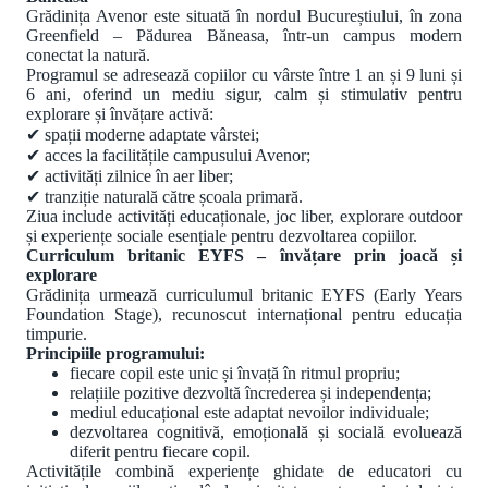
Grădinița Avenor este situată în nordul Bucureștiului, în zona
Greenfield – Pădurea Băneasa, într-un campus modern
conectat la natură.
Programul se adresează copiilor cu vârste între 1 an și 9 luni și
6 ani, oferind un mediu sigur, calm și stimulativ pentru
explorare și învățare activă:
✔ spații moderne adaptate vârstei;
✔ acces la facilitățile campusului Avenor;
✔ activități zilnice în aer liber;
✔ tranziție naturală către școala primară.
Ziua include activități educaționale, joc liber, explorare outdoor
și experiențe sociale esențiale pentru dezvoltarea copiilor.
Curriculum britanic EYFS – învățare prin joacă și
explorare
Grădinița urmează curriculumul britanic EYFS (Early Years
Foundation Stage), recunoscut internațional pentru educația
timpurie.
Principiile programului:
fiecare copil este unic și învață în ritmul propriu;
relațiile pozitive dezvoltă încrederea și independența;
mediul educațional este adaptat nevoilor individuale;
dezvoltarea cognitivă, emoțională și socială evoluează
diferit pentru fiecare copil.
Activitățile combină experiențe ghidate de educatori cu