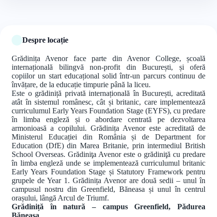
Despre locație
Grădinița Avenor face parte din Avenor College, școală
internațională bilingvă non-profit din București, și oferă
copiilor un start educațional solid într-un parcurs continuu de
învățare, de la educație timpurie până la liceu.
Este o grădiniță privată internațională în București, acreditată
atât în sistemul românesc, cât și britanic, care implementează
curriculumul Early Years Foundation Stage (EYFS), cu predare
în limba engleză și o abordare centrată pe dezvoltarea
armonioasă a copilului. Grădinița Avenor este acreditată de
Ministerul Educației din România și de Department for
Education (DfE) din Marea Britanie, prin intermediul British
School Overseas. Grădiniţa Avenor este o grădiniţă cu predare
în limba engleză unde se implementează curriculumul britanic
Early Years Foundation Stage și Statutory Framework pentru
grupele de Year 1. Grădinița Avenor are două sedii – unul în
campusul nostru din Greenfield, Băneasa și unul în centrul
orașului, lângă Arcul de Triumf.
Grădiniță în natură – campus Greenfield, Pădurea
Băneasa