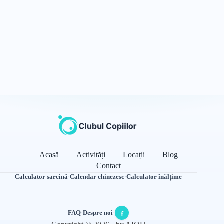
Acasă
Activități
Locații
Blog
Contact
Calculator sarcină
·
Calendar chinezesc
·
Calculator înălțime
FAQ
·
Despre noi
·