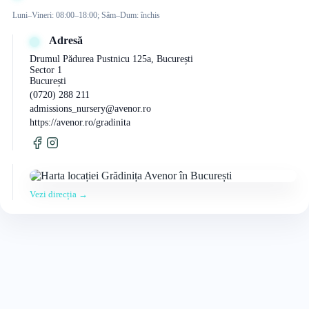
Luni–Vineri: 08:00–18:00; Sâm–Dum: închis
Adresă
Drumul Pădurea Pustnicu 125a, București
Sector 1
București
(0720) 288 211
admissions_nursery@avenor.ro
https://avenor.ro/gradinita
Vezi direcția →