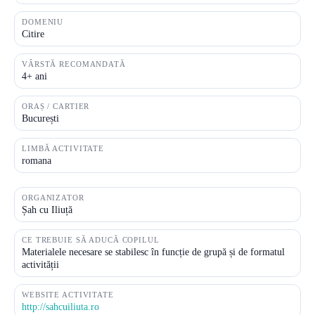
DOMENIU
Citire
VÂRSTĂ RECOMANDATĂ
4+ ani
ORAȘ / CARTIER
București
LIMBĂ ACTIVITATE
romana
ORGANIZATOR
Șah cu Iliuță
CE TREBUIE SĂ ADUCĂ COPILUL
Materialele necesare se stabilesc în funcție de grupă și de formatul
activității
WEBSITE ACTIVITATE
http://sahcuiliuta.ro