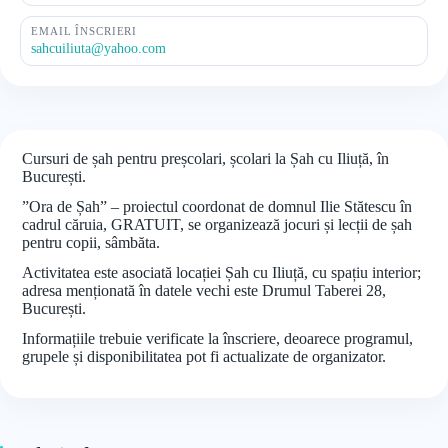
EMAIL ÎNSCRIERI
sahcuiliuta@yahoo.com
Cursuri de șah pentru preșcolari, școlari la Șah cu Iliuță, în
București.
”Ora de Șah” – proiectul coordonat de domnul Ilie Stătescu în
cadrul căruia, GRATUIT, se organizează jocuri și lecții de șah
pentru copii, sâmbăta.
Activitatea este asociată locației Șah cu Iliuță, cu spațiu interior;
adresa menționată în datele vechi este Drumul Taberei 28,
București.
Informațiile trebuie verificate la înscriere, deoarece programul,
grupele și disponibilitatea pot fi actualizate de organizator.