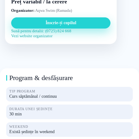
Preț variabil / la cerere
Organizator:
Aqwa Swim (Ramada)
Înscrie-ți copilul
Sună pentru detalii: (0725) 824 668
Vezi website organizator
Program & desfășurare
TIP PROGRAM
Curs săptămânal / continuu
DURATA UNEI ȘEDINȚE
30 min
WEEKEND
Există ședințe în weekend