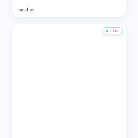
curs
Înot
0+ ani