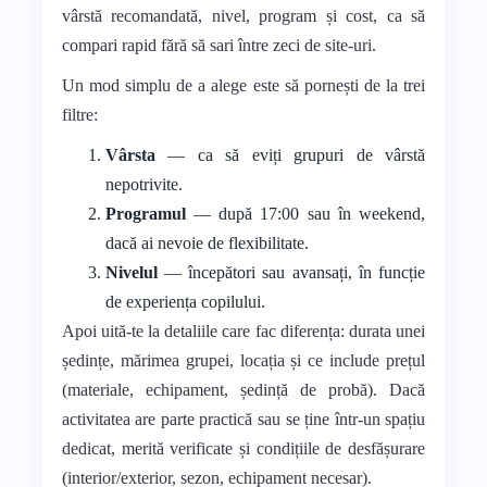
vârstă recomandată, nivel, program și cost, ca să
compari rapid fără să sari între zeci de site-uri.
Un mod simplu de a alege este să pornești de la trei
filtre:
Vârsta
— ca să eviți grupuri de vârstă
nepotrivite.
Programul
— după 17:00 sau în weekend,
dacă ai nevoie de flexibilitate.
Nivelul
— începători sau avansați, în funcție
de experiența copilului.
Apoi uită-te la detaliile care fac diferența: durata unei
ședințe, mărimea grupei, locația și ce include prețul
(materiale, echipament, ședință de probă). Dacă
activitatea are parte practică sau se ține într-un spațiu
dedicat, merită verificate și condițiile de desfășurare
(interior/exterior, sezon, echipament necesar).