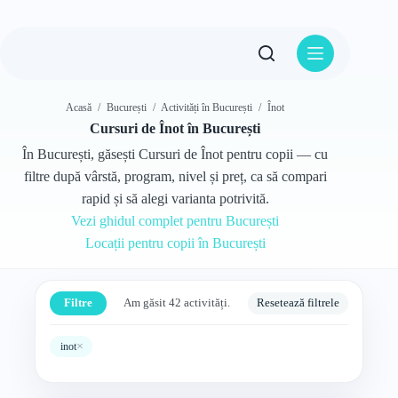
Sari
la
conținut
Acasă
/
București
/
Activități în București
/
Înot
Cursuri de Înot în București
În București, găsești Cursuri de Înot pentru copii — cu
filtre după vârstă, program, nivel și preț, ca să compari
rapid și să alegi varianta potrivită.
Vezi ghidul complet pentru București
Locații pentru copii în București
Filtre
Am găsit 42 activități.
Resetează filtrele
×
inot