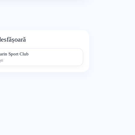
desfășoară
arin Sport Club
ti