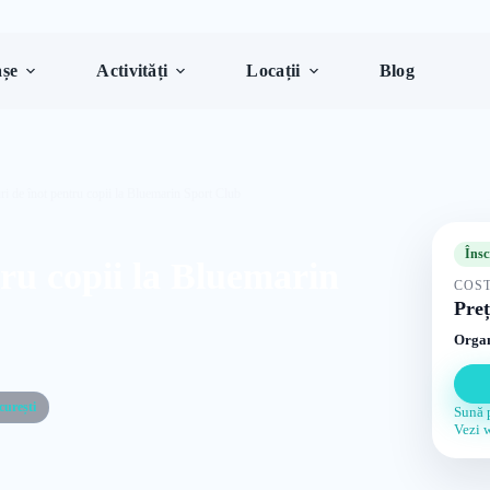
șe
Activități
Locații
Blog
ri de înot pentru copii la Bluemarin Sport Club
Însc
ru copii la Bluemarin
COST
Preț
Organ
curești
Sună 
Vezi 