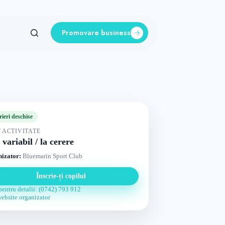
Promovare business
rieri deschise
 ACTIVITATE
 variabil / la cerere
izator:
Bluemarin Sport Club
Înscrie-ți copilul
pentru detalii: (0742) 793 912
website organizator