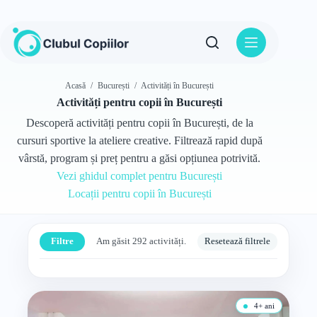
Sari
la
conținut
Acasă
/
București
/
Activități în București
Activități pentru copii în București
Descoperă activități pentru copii în București, de la
cursuri sportive la ateliere creative. Filtrează rapid după
vârstă, program și preț pentru a găsi opțiunea potrivită.
Vezi ghidul complet pentru București
Locații pentru copii în București
Filtre
Am găsit 292 activități.
Resetează filtrele
4+ ani