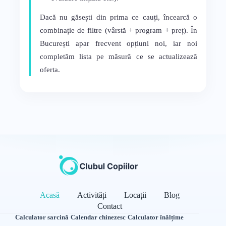
Dacă nu găsești din prima ce cauți, încearcă o
combinație de filtre (vârstă + program + preț). În
București apar frecvent opțiuni noi, iar noi
completăm lista pe măsură ce se actualizează
oferta.
Acasă
Activități
Locații
Blog
Contact
Calculator sarcină
·
Calendar chinezesc
·
Calculator înălțime