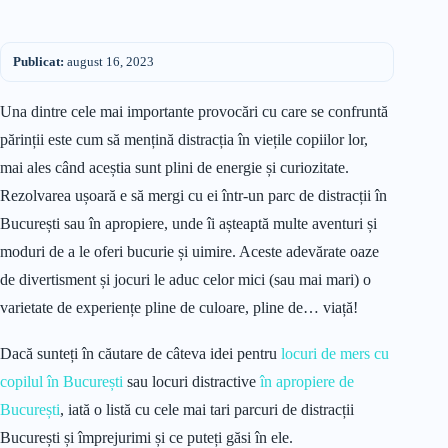
Publicat:
august 16, 2023
Una dintre cele mai importante provocări cu care se confruntă
părinții este cum să mențină distracția în viețile copiilor lor,
mai ales când aceștia sunt plini de energie și curiozitate.
Rezolvarea ușoară e să mergi cu ei într-un parc de distracții în
București sau în apropiere, unde îi așteaptă multe aventuri și
moduri de a le oferi bucurie și uimire. Aceste adevărate oaze
de divertisment și jocuri le aduc celor mici (sau mai mari) o
varietate de experiențe pline de culoare, pline de… viață!
Dacă sunteți în căutare de câteva idei pentru
locuri de mers cu
copilul în București
sau locuri distractive
în apropiere de
București
, iată o listă cu cele mai tari parcuri de distracții
București și împrejurimi și ce puteți găsi în ele.