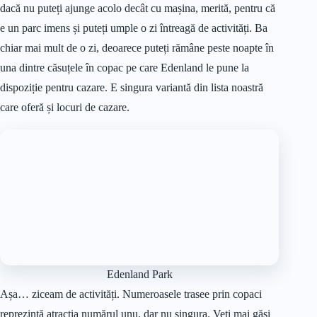
dacă nu puteți ajunge acolo decât cu mașina, merită, pentru că
e un parc imens și puteți umple o zi întreagă de activități. Ba
chiar mai mult de o zi, deoarece puteți rămâne peste noapte în
una dintre căsuțele în copac pe care Edenland le pune la
dispoziție pentru cazare. E singura variantă din lista noastră
care oferă și locuri de cazare.
Edenland Park
Așa… ziceam de activități. Numeroasele trasee prin copaci
reprezintă atracția numărul unu, dar nu singura. Veți mai găsi