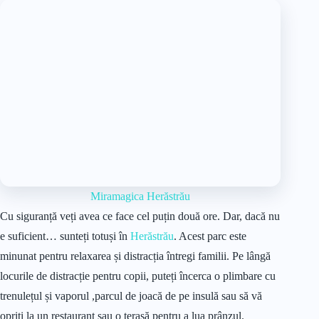
Miramagica Herăstrău
Cu siguranță veți avea ce face cel puțin două ore. Dar, dacă nu
e suficient… sunteți totuși în
Herăstrău
. Acest parc este
minunat pentru relaxarea și distracția întregi familii. Pe lângă
locurile de distracție pentru copii, puteți încerca o plimbare cu
trenulețul și vaporul ,parcul de joacă de pe insulă sau să vă
opriți la un restaurant sau o terasă pentru a lua prânzul.