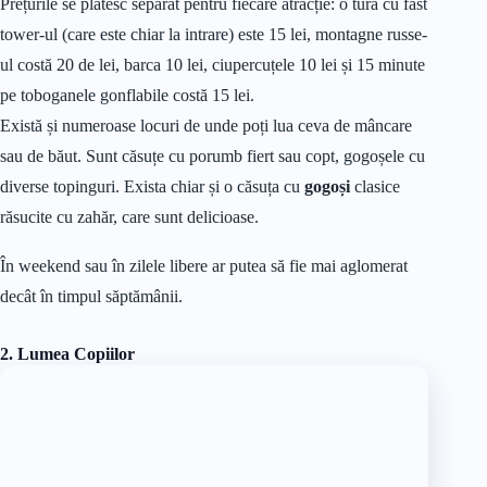
Prețurile se plătesc separat pentru fiecare atracție: o tură cu fast
tower-ul (care este chiar la intrare) este 15 lei, montagne russe-
ul costă 20 de lei, barca 10 lei, ciupercuțele 10 lei și 15 minute
pe toboganele gonflabile costă 15 lei.
Există și numeroase locuri de unde poți lua ceva de mâncare
sau de băut. Sunt căsuțe cu porumb fiert sau copt, gogoșele cu
diverse topinguri. Exista chiar și o căsuța cu
gogoși
clasice
răsucite cu zahăr, care sunt delicioase.
În weekend sau în zilele libere ar putea să fie mai aglomerat
decât în timpul săptămânii.
2. Lumea Copiilor