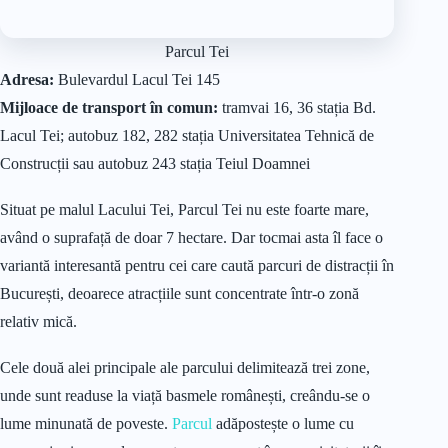
Parcul Tei
Adresa:
Bulevardul Lacul Tei 145
Mijloace de transport în comun:
tramvai 16, 36 stația Bd.
Lacul Tei; autobuz 182, 282 stația Universitatea Tehnică de
Construcții sau autobuz 243 stația Teiul Doamnei
Situat pe malul Lacului Tei, Parcul Tei nu este foarte mare,
având o suprafață de doar 7 hectare. Dar tocmai asta îl face o
variantă interesantă pentru cei care caută parcuri de distracții în
București, deoarece atracțiile sunt concentrate într-o zonă
relativ mică.
Cele două alei principale ale parcului delimitează trei zone,
unde sunt readuse la viață basmele românești, creându-se o
lume minunată de poveste.
Parcul
adăpostește o lume cu