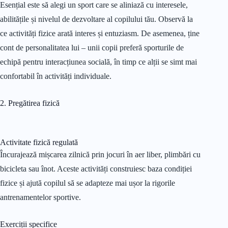
Esențial este să alegi un sport care se aliniază cu interesele,
abilitățile și nivelul de dezvoltare al copilului tău. Observă la
ce activități fizice arată interes și entuziasm. De asemenea, ține
cont de personalitatea lui – unii copii preferă sporturile de
echipă pentru interacțiunea socială, în timp ce alții se simt mai
confortabil în activități individuale.
2. Pregătirea fizică
Activitate fizică regulată
Încurajează mișcarea zilnică prin jocuri în aer liber, plimbări cu
bicicleta sau înot. Aceste activități construiesc baza condiției
fizice și ajută copilul să se adapteze mai ușor la rigorile
antrenamentelor sportive.
Exerciții specifice