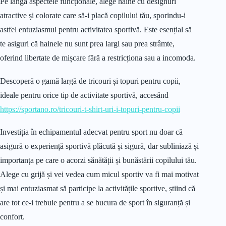
Pe lângă aspectele funcționale, alege haine cu designuri
atractive și colorate care să-i placă copilului tău, sporindu-i
astfel entuziasmul pentru activitatea sportivă. Este esențial să
te asiguri că hainele nu sunt prea largi sau prea strâmte,
oferind libertate de mișcare fără a restricționa sau a incomoda.
Descoperă o gamă largă de tricouri și topuri pentru copii,
ideale pentru orice tip de activitate sportivă, accesând
https://sportano.ro/tricouri-t-shirt-uri-i-topuri-pentru-copii
Investiția în echipamentul adecvat pentru sport nu doar că
asigură o experiență sportivă plăcută și sigură, dar subliniază și
importanța pe care o acorzi sănătății și bunăstării copilului tău.
Alege cu grijă și vei vedea cum micul sportiv va fi mai motivat
și mai entuziasmat să participe la activitățile sportive, știind că
are tot ce-i trebuie pentru a se bucura de sport în siguranță și
confort.