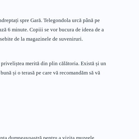
îndreptați spre Gară. Telegondola urcă până pe
ză 6 minute. Copiii se vor bucura de ideea de a
osebite de la magazinele de suveniruri.
 priveliștea merită din plin călătoria. Există și un
e bună și o terasă pe care vă recomandăm să vă
canța dumneavoastră pentru a vizita muzeele.