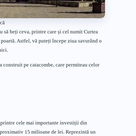
că
u să beți ceva, printre care și cel numit Curtea
poartă. Astfel, vă puteți începe ziua savurând o
ici.
la construit pe catacombe, care permiteau celor
rintre cele mai importante investiții din
 aproximativ 15 milioane de lei. Reprezintă un