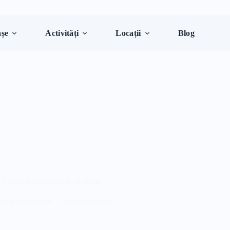
șe
Activități
Locații
Blog
a Neamț și împrejurimi cu copiii
nting Dezvoltare
Un comentariu