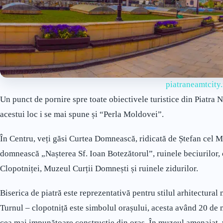
piatraneamtcity.
Un punct de pornire spre toate obiectivele turistice din Piatra Ne
acestui loc i se mai spune și “Perla Moldovei”.
În Centru, veți găsi Curtea Domnească, ridicată de Ștefan cel M
domnească „Nașterea Sf. Ioan Botezătorul”, ruinele beciurilor, c
Clopotniței, Muzeul Curții Domnești și ruinele zidurilor.
Biserica de piatră este reprezentativă pentru stilul arhitectural
Turnul – clopotniță este simbolul orașului, acesta având 20 de m
cea mai impunătoare construcție din oraș. În muzeul amenajat, ve