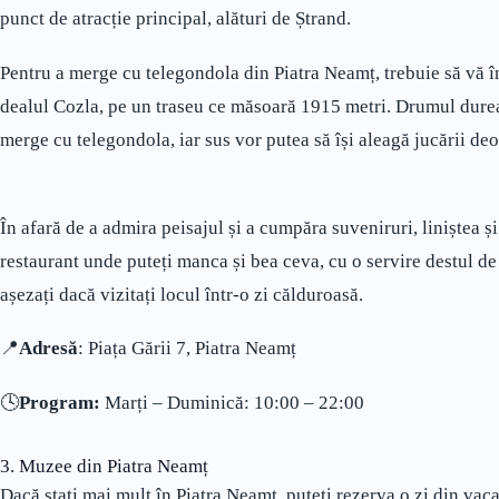
punct de atracție principal, alături de Ștrand.
Pentru a merge cu telegondola din Piatra Neamț, trebuie să vă 
dealul Cozla, pe un traseu ce măsoară 1915 metri. Drumul durea
merge cu telegondola, iar sus vor putea să își aleagă jucării de
În afară de a admira peisajul și a cumpăra suveniruri, liniștea și
restaurant unde puteți manca și bea ceva, cu o servire destul d
așezați dacă vizitați locul într-o zi călduroasă.
📍
Adresă
: Piața Gării 7, Piatra Neamț
🕓
Program:
Marți – Duminică: 10:00 – 22:00
3. Muzee din Piatra Neamț
Dacă stați mai mult în Piatra Neamț, puteți rezerva o zi din va