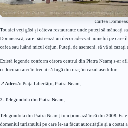
Curtea Domneas
Tot aici veți găsi și câteva restaurante unde puteți să mâncați sa
Domnească, care păstrează un decor adecvat numelui pe care îl 
cafea sau luând micul dejun. Puteți, de asemeni, să vă și cazați a
Există legende conform cărora centrul din Piatra Neamț s-ar af
ce locuiau aici în trecut să fugă din oraș în cazul asediilor.
📍
Adresă
: Piața Libertății, Piatra Neamț
2. Telegondola din Piatra Neamț
Telegondola din Piatra Neamț funcționează încă din 2008. Este p
domeniul turismului pe care le-au făcut autoritățile și a costat