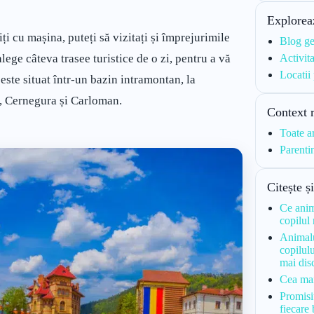
Explorea
iți cu mașina, puteți să vizitați și împrejurimile
Blog ge
lege câteva trasee turistice de o zi, pentru a vă
Activita
Locatii
 este situat într-un bazin intramontan, la
la, Cernegura și Carloman.
Context 
Toate a
Parenti
Citește ș
Ce anim
copilul
Animalu
copilulu
mai dis
Cea mai 
Promisi
fiecare