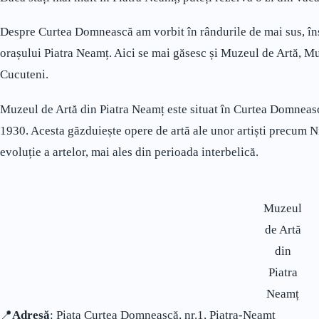
Despre Curtea Domnească am vorbit în rândurile de mai sus, în
orașului Piatra Neamț. Aici se mai găsesc și Muzeul de Artă, M
Cucuteni.
Muzeul de Artă din Piatra Neamț este situat în Curtea Domnească,
1930. Acesta găzduiește opere de artă ale unor artiști precum Ni
evoluție a artelor, mai ales din perioada interbelică.
Muzeul
de Artă
din
Piatra
Neamț
📍
Adresă
: Piața Curtea Domnească, nr.1, Piatra-Neamț