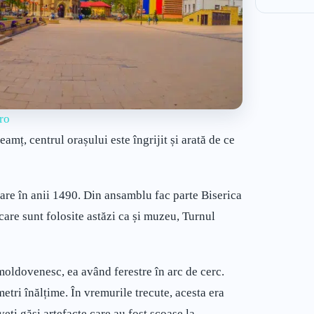
ro
amț, centrul orașului este îngrijit și arată de ce
are în anii 1490. Din ansamblu fac parte Biserica
are sunt folosite astăzi ca și muzeu, Turnul
 moldovenesc, ea având ferestre în arc de cerc.
etri înălțime. În vremurile trecute, acesta era
ți găsi artefacte care au fost scoase la