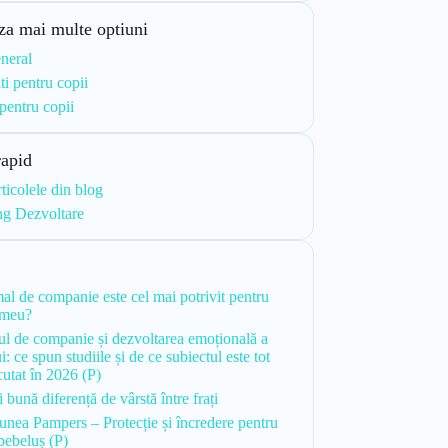
za mai multe optiuni
neral
ti pentru copii
 pentru copii
rapid
rticolele din blog
ng Dezvoltare
i
al de companie este cel mai potrivit pentru
 meu?
l de companie și dezvoltarea emoțională a
i: ce spun studiile și de ce subiectul este tot
cutat în 2026 (P)
bună diferență de vârstă între frați
unea Pampers – Protecție și încredere pentru
 bebeluș (P)