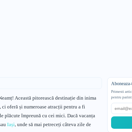
Aboneaza-t
Primesti arti
pentru parint
Neamț! Această pitorească destinație din inima
Email
ci oferă și numeroase atracții pentru a fi
zile plăcute împreună cu cei mici. Dacă vacanța
sau
Iași
, unde să mai petreceți câteva zile de