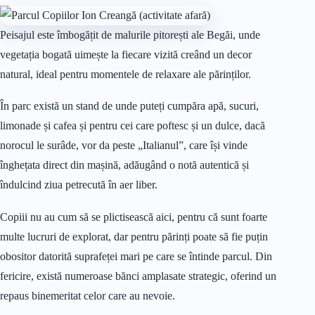
Peisajul este îmbogățit de malurile pitorești ale Begăi, unde
vegetația bogată uimește la fiecare vizită creând un decor
natural, ideal pentru momentele de relaxare ale părinților.
În parc există un stand de unde puteți cumpăra apă, sucuri,
limonade și cafea și pentru cei care poftesc și un dulce, dacă
norocul le surâde, vor da peste „Italianul”, care își vinde
înghețata direct din mașină, adăugând o notă autentică și
îndulcind ziua petrecută în aer liber.
Copiii nu au cum să se plictisească aici, pentru că sunt foarte
multe lucruri de explorat, dar pentru părinți poate să fie puțin
obositor datorită suprafeței mari pe care se întinde parcul. Din
fericire, există numeroase bănci amplasate strategic, oferind un
repaus binemeritat celor care au nevoie.