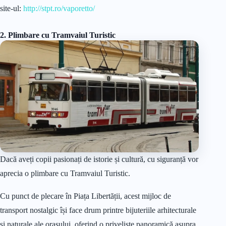
site-ul:
http://stpt.ro/vaporetto/
2. Plimbare cu Tramvaiul Turistic
Dacă aveți copii pasionați de istorie și cultură, cu siguranță vor
aprecia o plimbare cu Tramvaiul Turistic.
Cu punct de plecare în Piața Libertății, acest mijloc de
transport nostalgic își face drum printre bijuteriile arhitecturale
și naturale ale orașului, oferind o priveliște panoramică asupra