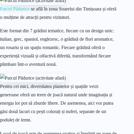
Parcul Pădurice
se află în zona Soarelui din Timișoara și oferă
o mulțime de atracții pentru vizitatori.
Este format din 7 grădini tematice, fiecare cu un design unic:
italian, grec, spaniol, englezesc, o grădină de flori aromatice,
un rosariu și un spațiu romantic. Fiecare grădină oferă o
experiență vizuală și olfactivă diferită, transformând fiecare
plimbare într-o aventură nouă.
Pentru cei mici, diversitatea plantelor și spațiile verzi
generoase oferă un teren de joacă natural unde imaginația și
energia lor pot să zburde libere. De asemenea, aici vor putea
găsi două lacuri cu pești colorați și nuferi, separate de un
poduleț de lemn.
Locul de joacă este de asemenea spațios și împărțit pe zone de