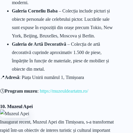
moderni.
Galeria Corneliu Baba
– Colecția include picturi și
obiecte personale ale celebrului pictor. Lucrările sale
sunt expuse în expoziții din orașe precum Tokio, New
York, Beijing, Bruxelles, Moscova și Berlin.
Galeria de Artă Decorativă
– Colecția de artă
decorativă cuprinde aproximativ 1.500 de piese,
împărțite în funcție de materiale, piese de mobilier și
obiecte din metal.
📍
Adresă
: Piața Unirii numărul 1, Timișoara
🕓
Program muzeu
:
https://muzeuldeartatm.ro/
10. Muzeul Apei
Inaugurat recent, Muzeul Apei din Timișoara, s-a transformat
rapid într-un obiectiv de interes turistic și cultural important