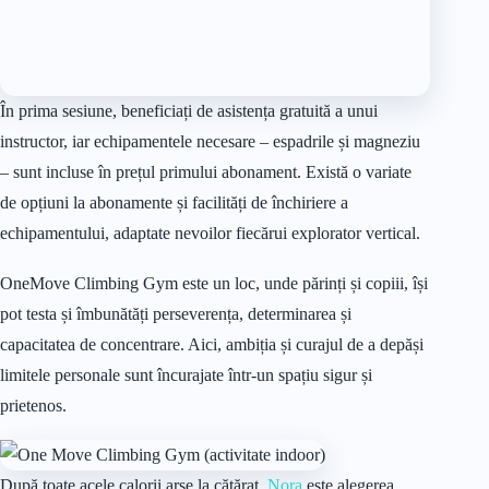
OneMove Climbing Gym este un loc, unde părinți și copiii, își
pot testa și îmbunătăți perseverența, determinarea și
capacitatea de concentrare. Aici, ambiția și curajul de a depăși
limitele personale sunt încurajate într-un spațiu sigur și
prietenos.
După toate acele calorii arse la cățărat,
Nora
este alegerea
ideală pentru a vă satisface pofta de mâncare, de la mic la
mare. Chiar dacă este la doar 20 de minute de plimbare, cu
siguranță veți aprecia mâncarea deosebit de gustoasă cu care
veți fi serviți.
16.
Red Motor
La
Red Motor
micii și marii entuziaști ai vitezei și motoarelor