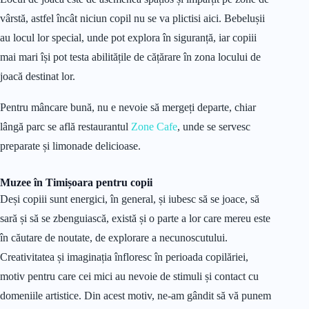
vârstă, astfel încât niciun copil nu se va plictisi aici. Bebelușii
au locul lor special, unde pot explora în siguranță, iar copiii
mai mari își pot testa abilitățile de cățărare în zona locului de
joacă destinat lor.
Pentru mâncare bună, nu e nevoie să mergeți departe, chiar
lângă parc se află restaurantul
Zone Cafe
, unde se servesc
preparate și limonade delicioase.
Muzee în Timișoara pentru copii
Deși copiii sunt energici, în general, și iubesc să se joace, să
sară și să se zbenguiască, există și o parte a lor care mereu este
în căutare de noutate, de explorare a necunoscutului.
Creativitatea și imaginația înfloresc în perioada copilăriei,
motiv pentru care cei mici au nevoie de stimuli și contact cu
domeniile artistice. Din acest motiv, ne-am gândit să vă punem