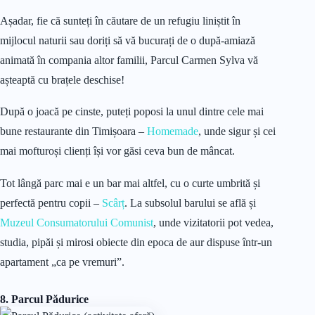
Așadar, fie că sunteți în căutare de un refugiu liniștit în
mijlocul naturii sau doriți să vă bucurați de o după-amiază
animată în compania altor familii, Parcul Carmen Sylva vă
așteaptă cu brațele deschise!
După o joacă pe cinste, puteți poposi la unul dintre cele mai
bune restaurante din Timișoara –
Homemade
, unde sigur și cei
mai mofturoși clienți își vor găsi ceva bun de mâncat.
Tot lângă parc mai e un bar mai altfel, cu o curte umbrită și
perfectă pentru copii –
Scârț
. La subsolul barului se află și
Muzeul Consumatorului Comunist
, unde vizitatorii pot vedea,
studia, pipăi și mirosi obiecte din epoca de aur dispuse într-un
apartament „ca pe vremuri”.
8. Parcul Pădurice