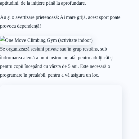
aptitudini, de la inițiere până la aprofundare.
Au și o avertizare prietenoasă: Ai mare grijă, acest sport poate
provoca dependență!
Se organizează sesiuni private sau în grup restrâns, sub
îndrumarea atentă a unui instructor, atât pentru adulți cât și
pentru copii începând cu vârsta de 5 ani. Este necesară o
programare în prealabil, pentru a vă asigura un loc.
În prima sesiune, beneficiați de asistența gratuită a unui
instructor, iar echipamentele necesare – espadrile și magneziu
– sunt incluse în prețul primului abonament. Există o variate
de opțiuni la abonamente și facilități de închiriere a
echipamentului, adaptate nevoilor fiecărui explorator vertical.