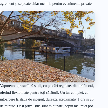
agrement și se poate chiar închiria pentru evenimente private.
Vaporetto oprește în 9 stații, cu plecări regulate, din oră în oră,
oferind flexibilitate pentru toți călătorii. Un tur complet, cu
întoarcere la stația de început, durează aproximativ 1 oră și 20
de minute. Deși priveliștile sunt minunate, copiii mai mici pot