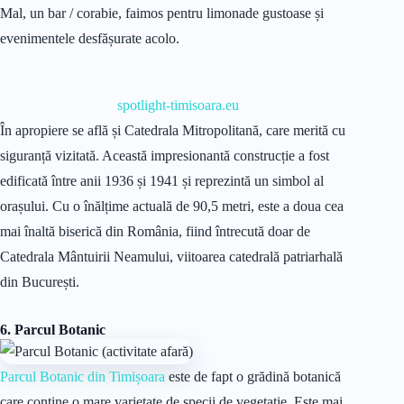
Mal, un bar / corabie, faimos pentru limonade gustoase și
evenimentele desfășurate acolo.
spotlight-timisoara.eu
În apropiere se află și Catedrala Mitropolitană, care merită cu
siguranță vizitată. Această impresionantă construcție a fost
edificată între anii 1936 și 1941 și reprezintă un simbol al
orașului. Cu o înălțime actuală de 90,5 metri, este a doua cea
mai înaltă biserică din România, fiind întrecută doar de
Catedrala Mântuirii Neamului, viitoarea catedrală patriarhală
din București.
6. Parcul Botanic
Parcul Botanic din Timișoara
este de fapt o grădină botanică
care conține o mare varietate de specii de vegetație. Este mai