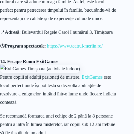
cultural care să adune întreaga familie. Astfel, este locul
perfect pentru petrecerea timpului în familie, bucurându-vă de
reprezentații de calitate și de experiențe culturale unice.
📍
Adresă
: Bulevardul Regele Carol I numărul 3, Timișoara
🕓
Program spectacole
:
https://www.teatrul-merlin.ro/
14. Escape Room
ExitGames
Pentru copiii și adulții pasionați de mistere,
ExitGames
este
locul perfect unde își pot testa și dezvolta abilitățile de
rezolvare a enigmelor, intrând într-o lume unde fiecare indiciu
contează.
Se recomandă formarea unei echipe de 2 până la 8 persoane
pentru a intra în lumea misterelor, iar copiii sub 12 ani trebuie
să fie însoțiți de un adult.