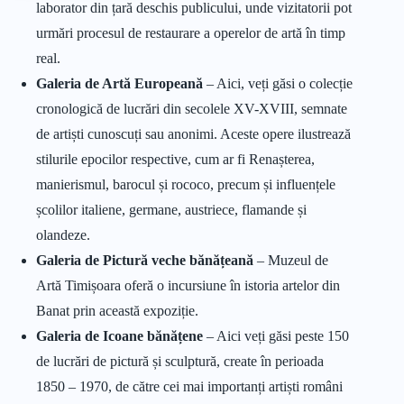
laborator din țară deschis publicului, unde vizitatorii pot
urmări procesul de restaurare a operelor de artă în timp
real.
Galeria de Artă Europeană
– Aici, veți găsi o colecție
cronologică de lucrări din secolele XV-XVIII, semnate
de artiști cunoscuți sau anonimi. Aceste opere ilustrează
stilurile epocilor respective, cum ar fi Renașterea,
manierismul, barocul și rococo, precum și influențele
școlilor italiene, germane, austriece, flamande și
olandeze.
Galeria de Pictură veche bănățeană
– Muzeul de
Artă Timișoara oferă o incursiune în istoria artelor din
Banat prin această expoziție.
Galeria de Icoane bănățene
– Aici veți găsi peste 150
de lucrări de pictură și sculptură, create în perioada
1850 – 1970, de către cei mai importanți artiști români