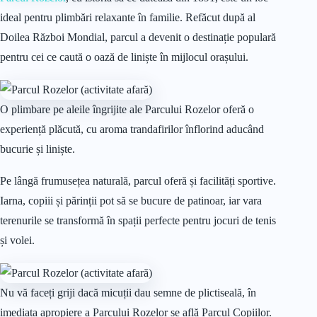
ideal pentru plimbări relaxante în familie. Refăcut după al
Doilea Război Mondial, parcul a devenit o destinație populară
pentru cei ce caută o oază de liniște în mijlocul orașului.
O plimbare pe aleile îngrijite ale Parcului Rozelor oferă o
experiență plăcută, cu aroma trandafirilor înflorind aducând
bucurie și liniște.
Pe lângă frumusețea naturală, parcul oferă și facilități sportive.
Iarna, copiii și părinții pot să se bucure de patinoar, iar vara
terenurile se transformă în spații perfecte pentru jocuri de tenis
și volei.
Nu vă faceți griji dacă micuții dau semne de plictiseală, în
imediata apropiere a Parcului Rozelor se află Parcul Copiilor.