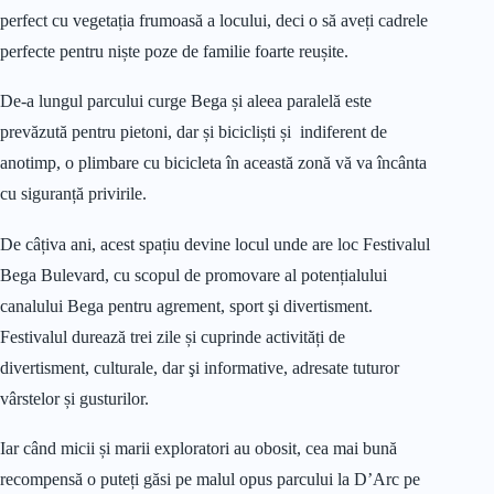
perfect cu vegetația frumoasă a locului, deci o să aveți cadrele
perfecte pentru niște poze de familie foarte reușite.
De-a lungul parcului curge Bega și aleea paralelă este
prevăzută pentru pietoni, dar și bicicliști și indiferent de
anotimp, o plimbare cu bicicleta în această zonă vă va încânta
cu siguranță privirile.
De câțiva ani, acest spațiu devine locul unde are loc Festivalul
Bega Bulevard, cu scopul de promovare al potențialului
canalului Bega pentru agrement, sport şi divertisment.
Festivalul durează trei zile și cuprinde activități de
divertisment, culturale, dar şi informative, adresate tuturor
vârstelor și gusturilor.
Iar când micii și marii exploratori au obosit, cea mai bună
recompensă o puteți găsi pe malul opus parcului la D’Arc pe