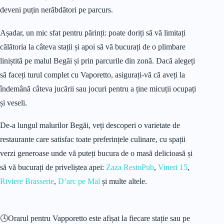
deveni puțin nerăbdători pe parcurs.
Așadar, un mic sfat pentru părinți: poate doriți să vă limitați
călătoria la câteva stații și apoi să vă bucurați de o plimbare
liniștită pe malul Begăi și prin parcurile din zonă. Dacă alegeți
să faceți turul complet cu Vaporetto, asigurați-vă că aveți la
îndemână câteva jucării sau jocuri pentru a ține micuții ocupați
și veseli.
De-a lungul malurilor Begăi, veți descoperi o varietate de
restaurante care satisfac toate preferințele culinare, cu spații
verzi generoase unde vă puteți bucura de o masă delicioasă și
să vă bucurați de priveliștea apei:
Zaza RestoPub
,
Vineri 15
,
Riviere Brasserie
,
D’arc pe Mal
și multe altele.
🕓Orarul pentru Vapporetto este afișat la fiecare stație sau pe