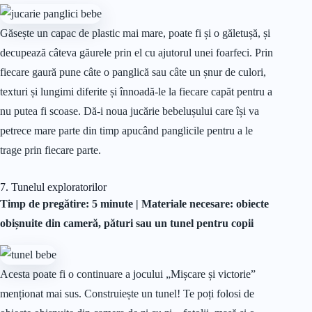
Găsește un capac de plastic mai mare, poate fi și o găletușă, și
decupează câteva găurele prin el cu ajutorul unei foarfeci. Prin
fiecare gaură pune câte o panglică sau câte un șnur de culori,
texturi și lungimi diferite și înnoadă-le la fiecare capăt pentru a
nu putea fi scoase. Dă-i noua jucărie bebelușului care își va
petrece mare parte din timp apucând panglicile pentru a le
trage prin fiecare parte.
7. Tunelul exploratorilor
Timp de pregătire: 5 minute |
Materiale
necesare: obiecte
obișnuite din cameră, pături sau un tunel pentru copii
Acesta poate fi o continuare a jocului „Mișcare și victorie”
menționat mai sus. Construiește un tunel! Te poți folosi de