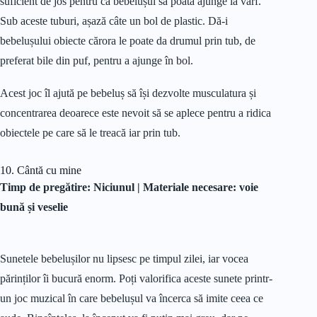
suficient de jos pentru ca bebelușul să poată ajunge la vârf.
Sub aceste tuburi, așază câte un bol de plastic. Dă-i
bebelușului obiecte cărora le poate da drumul prin tub, de
preferat bile din puf, pentru a ajunge în bol.
Acest joc îl ajută pe bebeluș să își dezvolte musculatura și
concentrarea deoarece este nevoit să se aplece pentru a ridica
obiectele pe care să le treacă iar prin tub.
10. Cântă cu mine
Timp de pregătire: Niciunul |
Materiale
necesare: voie
bună și veselie
Sunetele bebelușilor nu lipsesc pe timpul zilei, iar vocea
părinților îi bucură enorm. Poți valorifica aceste sunete printr-
un joc muzical în care bebelușul va încerca să imite ceea ce