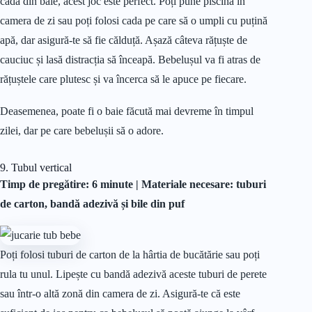
cada din baie, acest joc este perfect. Poți pune piscina în
camera de zi sau poți folosi cada pe care să o umpli cu puțină
apă, dar asigură-te să fie călduță. Așază câteva rățuște de
cauciuc și lasă distracția să înceapă. Bebelușul va fi atras de
rățuștele care plutesc și va încerca să le apuce pe fiecare.
Deasemenea, poate fi o baie făcută mai devreme în timpul
zilei, dar pe care bebelușii să o adore.
9. Tubul vertical
Timp de pregătire: 6 minute |
Materiale
necesare: tuburi
de carton, bandă adezivă și bile din puf
Poți folosi tuburi de carton de la hârtia de bucătărie sau poți
rula tu unul. Lipește cu bandă adezivă aceste tuburi de perete
sau într-o altă zonă din camera de zi. Asigură-te că este