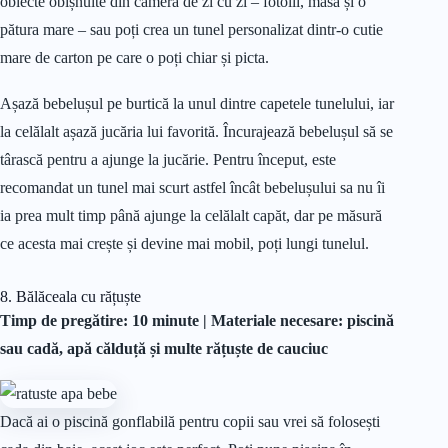
obiecte obișnuite din camera de zi cu zi – fotolii, masă și o
pătura mare – sau poți crea un tunel personalizat dintr-o cutie
mare de carton pe care o poți chiar și picta.
Așază bebelușul pe burtică la unul dintre capetele tunelului, iar
la celălalt așază jucăria lui favorită. Încurajează bebelușul să se
târască pentru a ajunge la jucărie. Pentru început, este
recomandat un tunel mai scurt astfel încât bebelușului sa nu îi
ia prea mult timp până ajunge la celălalt capăt, dar pe măsură
ce acesta mai crește și devine mai mobil, poți lungi tunelul.
8. Bălăceala cu rățuște
Timp de pregătire: 10 minute |
Materiale
necesare: piscină
sau cadă, apă călduță și multe rățuște de cauciuc
Dacă ai o piscină gonflabilă pentru copii sau vrei să folosești