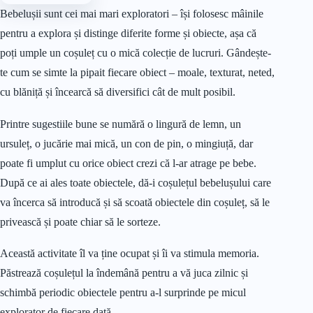
Bebelușii sunt cei mai mari exploratori – își folosesc mâinile
pentru a explora și distinge diferite forme și obiecte, așa că
poți umple un coșuleț cu o mică colecție de lucruri. Gândește-
te cum se simte la pipait fiecare obiect – moale, texturat, neted,
cu blăniță și încearcă să diversifici cât de mult posibil.
Printre sugestiile bune se numără o lingură de lemn, un
ursuleț, o jucărie mai mică, un con de pin, o mingiuță, dar
poate fi umplut cu orice obiect crezi că l-ar atrage pe bebe.
După ce ai ales toate obiectele, dă-i coșulețul bebelușului care
va încerca să introducă și să scoată obiectele din coșuleț, să le
privească și poate chiar să le sorteze.
Această activitate îl va ține ocupat și îi va stimula memoria.
Păstrează coșulețul la îndemână pentru a vă juca zilnic și
schimbă periodic obiectele pentru a-l surprinde pe micul
explorator de fiecare dată.