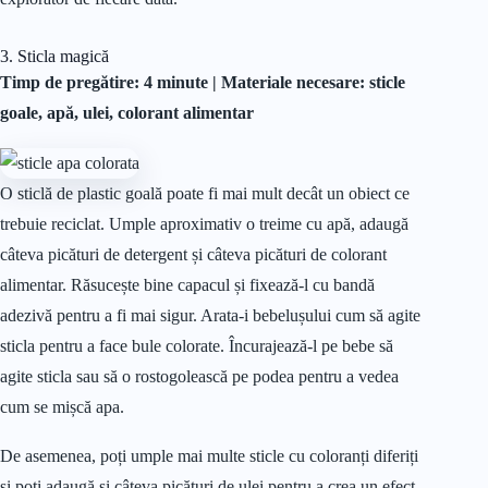
3. Sticla magică
Timp de pregătire: 4 minute |
Materiale
necesare: sticle
goale, apă, ulei, colorant alimentar
O sticlă de plastic goală poate fi mai mult decât un obiect ce
trebuie reciclat. Umple aproximativ o treime cu apă, adaugă
câteva picături de detergent și câteva picături de colorant
alimentar. Răsucește bine capacul și fixează-l cu bandă
adezivă pentru a fi mai sigur. Arata-i bebelușului cum să agite
sticla pentru a face bule colorate. Încurajează-l pe bebe să
agite sticla sau să o rostogolească pe podea pentru a vedea
cum se mișcă apa.
De asemenea, poți umple mai multe sticle cu coloranți diferiți
și poți adaugă și câteva picături de ulei pentru a crea un efect