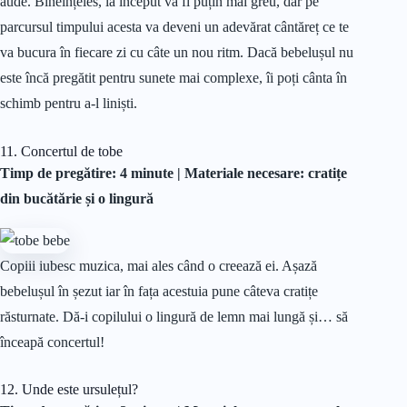
aude. Bineînțeles, la început va fi puțin mai greu, dar pe
parcursul timpului acesta va deveni un adevărat cântăreț ce te
va bucura în fiecare zi cu câte un nou ritm. Dacă bebelușul nu
este încă pregătit pentru sunete mai complexe, îi poți cânta în
schimb pentru a-l liniști.
11. Concertul de tobe
Timp de pregătire: 4 minute |
Materiale
necesare: cratițe
din bucătărie și o lingură
Copiii iubesc muzica, mai ales când o creează ei. Așază
bebelușul în șezut iar în fața acestuia pune câteva cratițe
răsturnate. Dă-i copilului o lingură de lemn mai lungă și… să
înceapă concertul!
12. Unde este ursulețul?