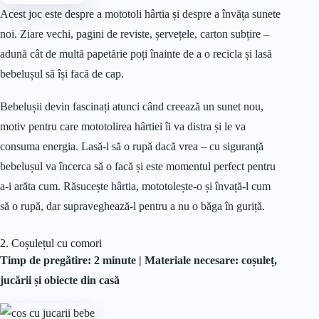
Acest joc este despre a mototoli hârtia și despre a învăța sunete
noi. Ziare vechi, pagini de reviste, șervețele, carton subțire –
adună cât de multă papetărie poți înainte de a o recicla și lasă
bebelușul să își facă de cap.
Bebelușii devin fascinați atunci când creează un sunet nou,
motiv pentru care mototolirea hârtiei îi va distra și le va
consuma energia. Lasă-l să o rupă dacă vrea – cu siguranță
bebelușul va încerca să o facă și este momentul perfect pentru
a-i arăta cum. Răsucește hârtia, mototolește-o și învață-l cum
să o rupă, dar supraveghează-l pentru a nu o băga în guriță.
2. Coșulețul cu comori
Timp de pregătire: 2 minute |
Materiale
necesare: coșuleț,
jucării și obiecte din casă