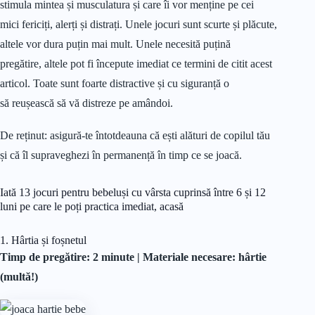
stimula mintea și musculatura și care îi vor menține pe cei
mici fericiți, alerți și distrați. Unele jocuri sunt scurte și plăcute,
altele vor dura puțin mai mult. Unele necesită puțină
pregătire, altele pot fi începute imediat ce termini de citit acest
articol. Toate sunt foarte distractive și cu siguranță o
să reușească să vă distreze pe amândoi.
De reținut: asigură-te întotdeauna că ești alături de copilul tău
și că îl supraveghezi în permanență în timp ce se joacă.
Iată 13 jocuri pentru bebeluși cu vârsta cuprinsă între 6 și 12
luni pe care le poți practica imediat, acasă
1. Hârtia și foșnetul
Timp de pregătire: 2 minute |
Materiale
necesare: hârtie
(multă!)