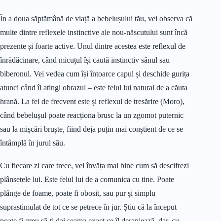
În a doua săptămână de viață a bebelușului tău, vei observa că
multe dintre reflexele instinctive ale nou-născutului sunt încă
prezente și foarte active. Unul dintre acestea este reflexul de
înrădăcinare, când micuțul își caută instinctiv sânul sau
biberonul. Vei vedea cum își întoarce capul și deschide gurița
atunci când îi atingi obrazul – este felul lui natural de a căuta
hrană. La fel de frecvent este și reflexul de tresărire (Moro),
când bebelușul poate reacționa brusc la un zgomot puternic
sau la mișcări bruște, fiind deja puțin mai conștient de ce se
întâmplă în jurul său.
Cu fiecare zi care trece, vei învăța mai bine cum să descifrezi
plânsetele lui. Este felul lui de a comunica cu tine. Poate
plânge de foame, poate fi obosit, sau pur și simplu
suprastimulat de tot ce se petrece în jur. Știu că la început
poate fi greu să-ți dai seama exact ce îl deranjează, dar, cu