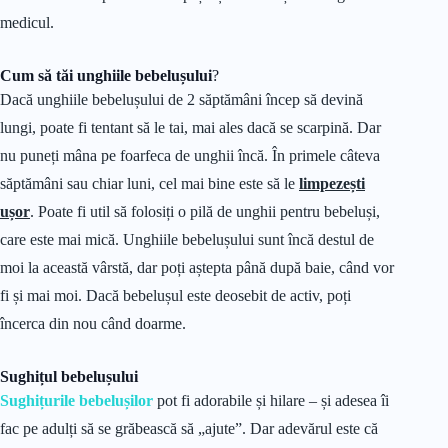
medicul.
Cum să tăi unghiile bebelușului
?
Dacă unghiile bebelușului de 2 săptămâni încep să devină
lungi, poate fi tentant să le tai, mai ales dacă se scarpină. Dar
nu puneți mâna pe foarfeca de unghii încă. În primele câteva
săptămâni sau chiar luni, cel mai bine este să le
limpezești
ușor
. Poate fi util să folosiți o pilă de unghii pentru bebeluși,
care este mai mică. Unghiile bebelușului sunt încă destul de
moi la această vârstă, dar poți aștepta până după baie, când vor
fi și mai moi. Dacă bebelușul este deosebit de activ, poți
încerca din nou când doarme.
Sughițul bebelușului
Sughițurile bebelușilor
pot fi adorabile și hilare – și adesea îi
fac pe adulți să se grăbească să „ajute”. Dar adevărul este că