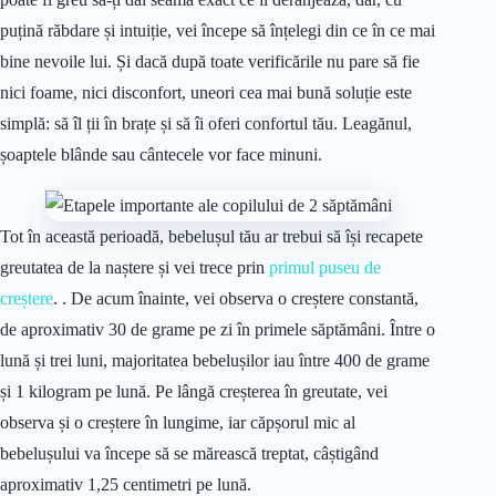
puțină răbdare și intuiție, vei începe să înțelegi din ce în ce mai
bine nevoile lui. Și dacă după toate verificările nu pare să fie
nici foame, nici disconfort, uneori cea mai bună soluție este
simplă: să îl ții în brațe și să îi oferi confortul tău. Leagănul,
șoaptele blânde sau cântecele vor face minuni.
Tot în această perioadă, bebelușul tău ar trebui să își recapete
greutatea de la naștere și vei trece prin
primul puseu de
creștere
. . De acum înainte, vei observa o creștere constantă,
de aproximativ 30 de grame pe zi în primele săptămâni. Între o
lună și trei luni, majoritatea bebelușilor iau între 400 de grame
și 1 kilogram pe lună. Pe lângă creșterea în greutate, vei
observa și o creștere în lungime, iar căpșorul mic al
bebelușului va începe să se mărească treptat, câștigând
aproximativ 1,25 centimetri pe lună.