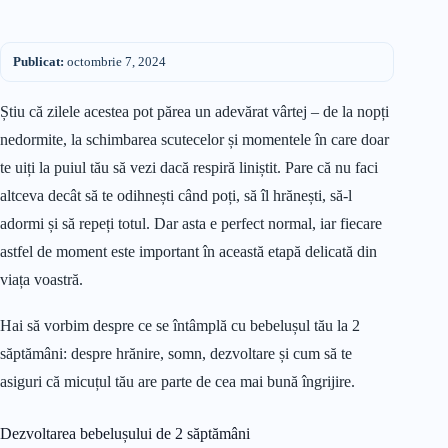
Publicat:
octombrie 7, 2024
Știu că zilele acestea pot părea un adevărat vârtej – de la nopți
nedormite, la schimbarea scutecelor și momentele în care doar
te uiți la puiul tău să vezi dacă respiră liniștit. Pare că nu faci
altceva decât să te odihnești când poți, să îl hrănești, să-l
adormi și să repeți totul. Dar asta e perfect normal, iar fiecare
astfel de moment este important în această etapă delicată din
viața voastră.
Hai să vorbim despre ce se întâmplă cu bebelușul tău la 2
săptămâni: despre hrănire, somn, dezvoltare și cum să te
asiguri că micuțul tău are parte de cea mai bună îngrijire.
Dezvoltarea bebelușului de 2 săptămâni