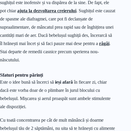
sughițul este inofensiv și va dispărea de la sine. De fapt, ele
pot chiar
ajuta la dezvoltarea creierului
. Sughițul este cauzat
de spasme ale diafragmei, care pot fi declanșate de
supraalimentare, de mâncatul prea rapid sau de înghițirea unei
cantități mari de aer. Dacă bebelușul sughiță des, încerarcă să
îl hrănești mai încet și să faci pauze mai dese pentru a
râgâi
.
Stai departe de remedii casnice precum sperierea nou-
născutului.
Sfaturi pentru părinți
Este o idee bună să încerci să
ieși afară
în fiecare zi, chiar
dacă este vorba doar de o plimbare în jurul blocului cu
bebelușul. Mișcarea și aerul proaspăt sunt ambele stimulente
ale dispoziției.
Cu toată concentrarea pe cât de mult mănâncă și doarme
bebelușul tău de 2 săptămâni, nu uita să te hrănești cu alimente