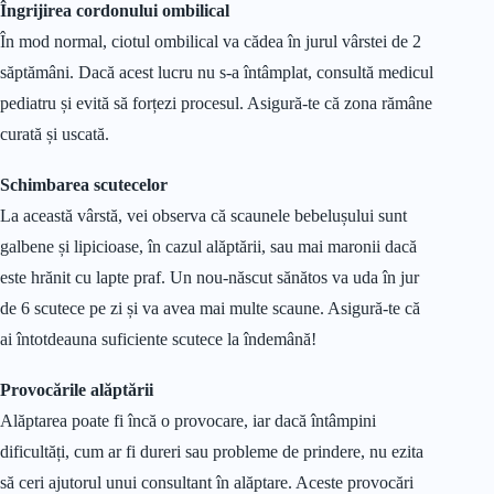
Îngrijirea cordonului ombilical
În mod normal, ciotul ombilical va cădea în jurul vârstei de 2
săptămâni. Dacă acest lucru nu s-a întâmplat, consultă medicul
pediatru și evită să forțezi procesul. Asigură-te că zona rămâne
curată și uscată.
Schimbarea scutecelor
La această vârstă, vei observa că scaunele bebelușului sunt
galbene și lipicioase, în cazul alăptării, sau mai maronii dacă
este hrănit cu lapte praf. Un nou-născut sănătos va uda în jur
de 6 scutece pe zi și va avea mai multe scaune. Asigură-te că
ai întotdeauna suficiente scutece la îndemână!
Provocările alăptării
Alăptarea poate fi încă o provocare, iar dacă întâmpini
dificultăți, cum ar fi dureri sau probleme de prindere, nu ezita
să ceri ajutorul unui consultant în alăptare. Aceste provocări