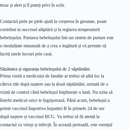
treaz și alert și îl puteți privi în ochi.
Contactul piele pe piele ajută la creșterea în greutate, poate
contribui la succesul alăptării și la reglarea temperaturii
bebelușului. Purtarea bebelușului într-un sistem de purtare este
o modalitate minunată de a crea o legătură și vă permite să
faceți unele lucruri prin casă.
Sănătatea și siguranța bebelușului de 2 săptămâni
Prima vizită a medicului de familie ar trebui să aibă loc la
câteva zile după naștere sau la două săptămâni, urmată de o
vizită de control când bebelușul împlinește o lună. Nu ezita să
întrebi medicul orice te îngrijorează. Până acum, bebelușul a
primit vaccinul împotriva hepatitei B în primele 24 de ore
după naștere și vaccinul BCG. Va trebui să fii atentă la
contactul cu viruși și infecții. În această perioadă, este esențial