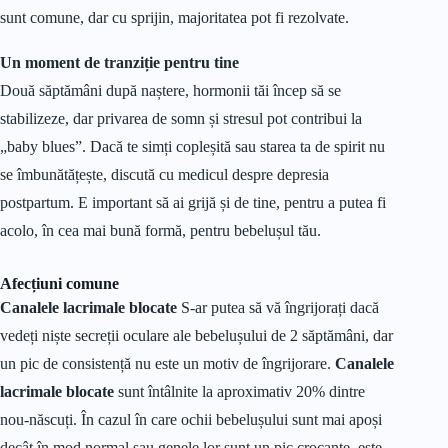
sunt comune, dar cu sprijin, majoritatea pot fi rezolvate.
Un moment de tranziție pentru tine
Două săptămâni după naștere, hormonii tăi încep să se
stabilizeze, dar privarea de somn și stresul pot contribui la
„baby blues”. Dacă te simți copleșită sau starea ta de spirit nu
se îmbunătățește, discută cu medicul despre depresia
postpartum. E important să ai grijă și de tine, pentru a putea fi
acolo, în cea mai bună formă, pentru bebelușul tău.
Afecțiuni comune
Canalele lacrimale blocate
S-ar putea să vă îngrijorați dacă
vedeți niște secreții oculare ale bebelușului de 2 săptămâni, dar
un pic de consistență nu este un motiv de îngrijorare.
Canalele
lacrimale blocate
sunt întâlnite la aproximativ 20% dintre
nou-născuți. În cazul în care ochii bebelușului sunt mai apoși
decât în mod normal sau genele lor sunt un pic crocante, este