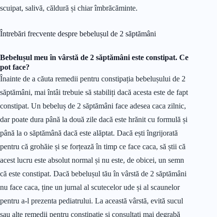
scuipat, salivă, căldură și chiar îmbrăcăminte.
Întrebări frecvente despre bebelușul de 2 săptămâni
Bebelușul meu în vârstă de 2 săptămâni este constipat.
Ce
pot face?
Înainte de a căuta remedii pentru constipația bebelușului de 2
săptămâni, mai întâi trebuie să stabiliți dacă acesta este de fapt
constipat. Un bebeluș de 2 săptămâni face adesea caca zilnic,
dar poate dura până la două zile dacă este hrănit cu formulă și
până la o săptămână dacă este alăptat. Dacă ești îngrijorată
pentru că grohăie și se forțează în timp ce face caca, să știi că
acest lucru este absolut normal și nu este, de obicei, un semn
că este constipat. Dacă bebelușul tău în vârstă de 2 săptămâni
nu face caca, ține un jurnal al scutecelor ude și al scaunelor
pentru a-l prezenta pediatrului. La această vârstă, evită sucul
sau alte remedii pentru constipație și consultați mai degrabă