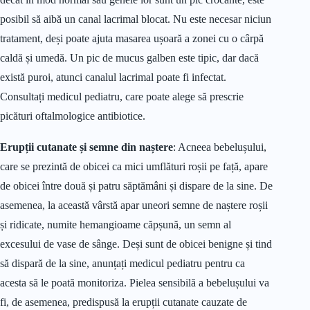
posibil să aibă un canal lacrimal blocat. Nu este necesar niciun
tratament, deși poate ajuta masarea ușoară a zonei cu o cârpă
caldă și umedă. Un pic de mucus galben este tipic, dar dacă
există puroi, atunci canalul lacrimal poate fi infectat.
Consultați medicul pediatru, care poate alege să prescrie
picături oftalmologice antibiotice.
Erupții cutanate și semne din naștere
: Acneea bebelușului,
care se prezintă de obicei ca mici umflături roșii pe față, apare
de obicei între două și patru săptămâni și dispare de la sine. De
asemenea, la această vârstă apar uneori semne de naștere roșii
și ridicate, numite hemangioame căpșună, un semn al
excesului de vase de sânge. Deși sunt de obicei benigne și tind
să dispară de la sine, anunțați medicul pediatru pentru ca
acesta să le poată monitoriza. Pielea sensibilă a bebelușului va
fi, de asemenea, predispusă la erupții cutanate cauzate de