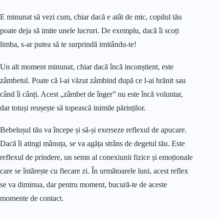
E minunat să vezi cum, chiar dacă e atât de mic, copilul tău
poate deja să imite unele lucruri. De exemplu, dacă îi scoți
limba, s-ar putea să te surprindă imitându-te!
Un alt moment minunat, chiar dacă încă inconștient, este
zâmbetul. Poate că l-ai văzut zâmbind după ce l-ai hrănit sau
când îi cânți. Acest „zâmbet de înger” nu este încă voluntar,
dar totuși reușește să topească inimile părinților.
Bebelușul tău va începe și să-și exerseze reflexul de apucare.
Dacă îi atingi mânuța, se va agăța strâns de degetul tău. Este
reflexul de prindere, un semn al conexiunii fizice și emoționale
care se întărește cu fiecare zi. În următoarele luni, acest reflex
se va diminua, dar pentru moment, bucură-te de aceste
momente de contact.