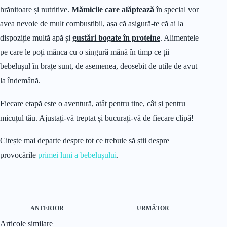
hrănitoare și nutritive.
Mămicile care alăptează
în special vor
avea nevoie de mult combustibil, așa că asigură-te că ai la
dispoziție multă apă și
gustări bogate în proteine
. Alimentele
pe care le poți mânca cu o singură mână în timp ce ții
bebelușul în brațe sunt, de asemenea, deosebit de utile de avut
la îndemână.
Fiecare etapă este o aventură, atât pentru tine, cât și pentru
micuțul tău. Ajustați-vă treptat și bucurați-vă de fiecare clipă!
Citește mai departe despre tot ce trebuie să știi despre
provocările
primei luni a bebelușului
.
ANTERIOR
URMĂTOR
Articole similare