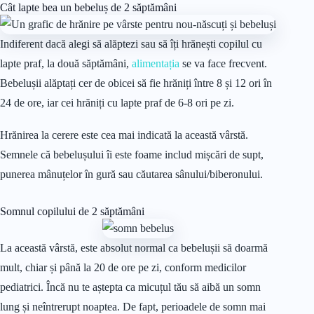
Cât lapte bea un bebeluș de 2 săptămâni
Indiferent dacă alegi să alăptezi sau să îți hrănești copilul cu
lapte praf, la două săptămâni,
alimentația
se va face frecvent.
Bebelușii alăptați cer de obicei să fie hrăniți între 8 și 12 ori în
24 de ore, iar cei hrăniți cu lapte praf de 6-8 ori pe zi.
Hrănirea la cerere este cea mai indicată la această vârstă.
Semnele că bebelușului îi este foame includ mișcări de supt,
punerea mânuțelor în gură sau căutarea sânului/biberonului.
Somnul copilului de 2 săptămâni
La această vârstă, este absolut normal ca bebelușii să doarmă
mult, chiar și până la 20 de ore pe zi, conform medicilor
pediatrici. Încă nu te aștepta ca micuțul tău să aibă un somn
lung și neîntrerupt noaptea. De fapt, perioadele de somn mai