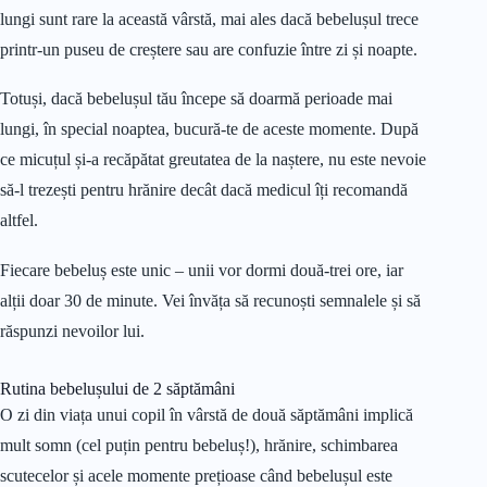
lungi sunt rare la această vârstă, mai ales dacă bebelușul trece
printr-un puseu de creștere sau are confuzie între zi și noapte.
Totuși, dacă bebelușul tău începe să doarmă perioade mai
lungi, în special noaptea, bucură-te de aceste momente. După
ce micuțul și-a recăpătat greutatea de la naștere, nu este nevoie
să-l trezești pentru hrănire decât dacă medicul îți recomandă
altfel.
Fiecare bebeluș este unic – unii vor dormi două-trei ore, iar
alții doar 30 de minute. Vei învăța să recunoști semnalele și să
răspunzi nevoilor lui.
Rutina bebelușului de 2 săptămâni
O zi din viața unui copil în vârstă de două săptămâni implică
mult somn (cel puțin pentru bebeluș!), hrănire, schimbarea
scutecelor și acele momente prețioase când bebelușul este