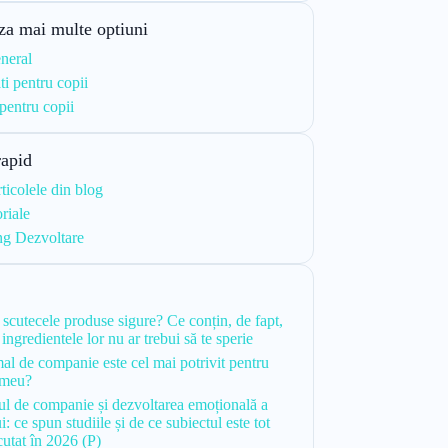
za mai multe optiuni
neral
ti pentru copii
 pentru copii
rapid
rticolele din blog
riale
ng Dezvoltare
i
 scutecele produse sigure? Ce conțin, de fapt,
 ingredientele lor nu ar trebui să te sperie
al de companie este cel mai potrivit pentru
 meu?
l de companie și dezvoltarea emoțională a
i: ce spun studiile și de ce subiectul este tot
cutat în 2026 (P)