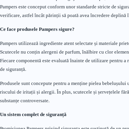
Pampers este conceput conform unor standarde stricte de sigura
verificare, astfel încât părinții să poată avea încredere deplină 
Ce face produsele Pampers sigure?
Pampers utilizează ingrediente atent selectate și materiale priet
Scutecele nu conțin alergeni de parfum, înălbire cu clor element
Fiecare componentă este evaluată înainte de utilizare pentru a 
de siguranță.
Produsele sunt concepute pentru a menține pielea bebelușului us
riscului de iritații și alergii. În plus, scutecele și șervețelele f
substanțe controversate.
Un sistem complet de siguranță
Promisiunea Pampers privind siguranța este susținută de un pro