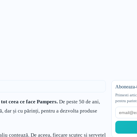
Aboneaza-t
Primesti arti
pentru parint
a tot ceea ce face Pampers.
De peste 50 de ani,
Email
, dar și cu părinți, pentru a dezvolta produse
aliu contează. De aceea, fiecare scutec și șervețel