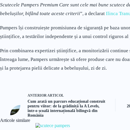
Scutecele Pampers Premium Care sunt cele mai bune scutece de
bebelușilor, bifând toate aceste criterii
”, a declarat
Ilinca Tranu
Pampers își construiește promisiunea de siguranță pe baza unor i
științifice, a testărilor independente și a unui control riguros al
Prin combinarea expertizei științifice, a monitorizării continue 
întreaga lume, Pampers urmărește să ofere produse care nu doar 
și la protejarea pielii delicate a bebelușului, zi de zi.
ANTERIOR
ARTICOL
Cum arată un parcurs educațional construit
pentru viitor: de la grădiniță la A Levels,
2
într-o școală internațională bilingvă din
România
Articole similare