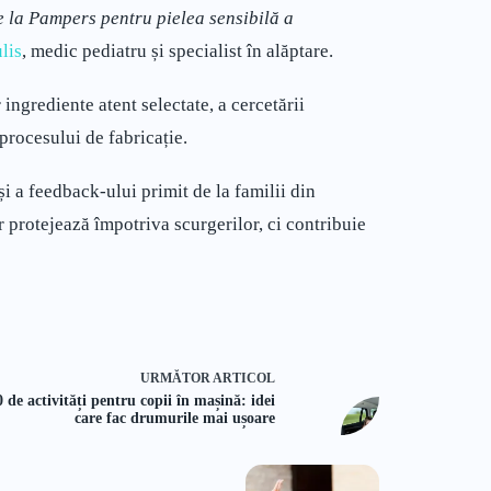
 la Pampers pentru pielea sensibilă a
lis
, medic pediatru și specialist în alăptare.
ngrediente atent selectate, a cercetării
 procesului de fabricație.
și a feedback-ului primit de la familii din
protejează împotriva scurgerilor, ci contribuie
URMĂTOR
ARTICOL
0 de activități pentru copii în mașină: idei
care fac drumurile mai ușoare