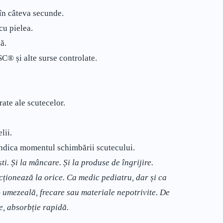
în câteva secunde.
cu pielea.
ă.
SC® și alte surse controlate.
rate ale scutecelor.
lii.
indica momentul schimbării scutecului.
ști. Și la mâncare. Și la produse de îngrijire.
cționează la orice. Ca medic pediatru, dar și ca
– umezeală, frecare sau materiale nepotrivite. De
te, absorbție rapidă.