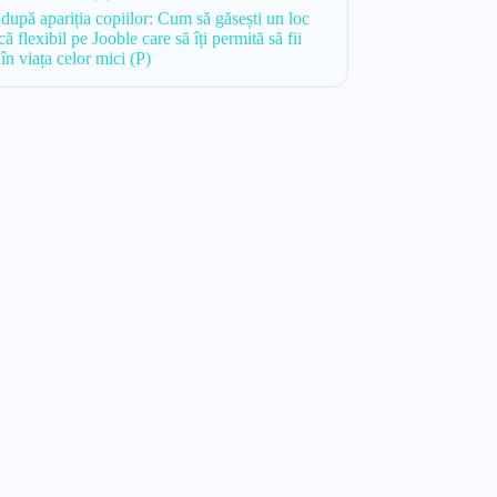
 după apariția copiilor: Cum să găsești un loc
 flexibil pe Jooble care să îți permită să fii
în viața celor mici (P)