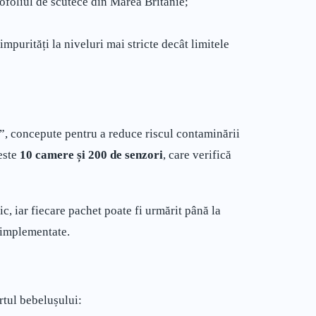
ofoliul de scutece din Marea Britanie;
mpurități la niveluri mai stricte decât limitele
”, concepute pentru a reduce riscul contaminării
este
10 camere și 200 de senzori
, care verifică
ic, iar fiecare pachet poate fi urmărit până la
e implementate.
rtul bebelușului: