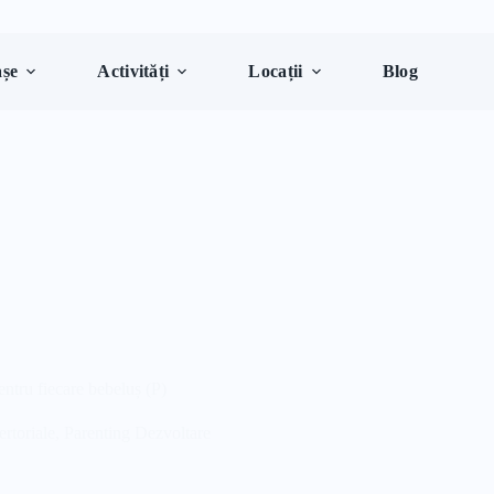
șe
Activități
Locații
Blog
ntru fiecare bebeluș (P)
rtoriale
,
Parenting Dezvoltare