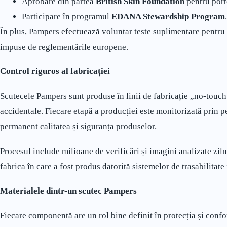
Aprobare din partea
British Skin Foundation
pentru port
Participare în programul
EDANA Stewardship Program
.
În plus, Pampers efectuează voluntar teste suplimentare pentru i
impuse de reglementările europene.
Control riguros al fabricației
Scutecele Pampers sunt produse în linii de fabricație „no-touch
accidentale. Fiecare etapă a producției este monitorizată prin p
permanent calitatea și siguranța produselor.
Procesul include milioane de verificări și imagini analizate ziln
fabrica în care a fost produs datorită sistemelor de trasabilitat
Materialele dintr-un scutec Pampers
Fiecare componentă are un rol bine definit în protecția și confo