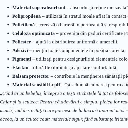
Material superabsorbant
– absoarbe și reține umezeala 
Polipropilenă
– utilizată în stratul moale aflat în contact 
Polietilenă
– creează o barieră impermeabilă și respirabil
Celuloză optimizată
– provenită din păduri certificate F
Poliester
– ajută la distribuirea uniformă a umezelii.
Adezivi
– mențin toate componentele în poziția corectă.
Pigmenți
– utilizați pentru designurile și elementele colo
Elastan
– oferă flexibilitate și ajustare confortabilă.
Balsam protector
– contribuie la menținerea sănătății pie
Material sensibil la pH
– își schimbă culoarea pentru a 
„
Când ai un bebeluș, începi să citești etichetele la tot ce folose
Chiar și la scutece. Pentru că adevărul e simplu: pielea lor rea
mamă, văd des iritații care pornesc de la lucruri aparent mici 
aceea, la un scutec caut: materiale sigur, fără substanțe iritan