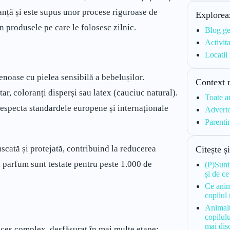
nță și este supus unor procese riguroase de
Explorea
în produsele pe care le folosesc zilnic.
Blog ge
Activita
Locatii
enoase cu pielea sensibilă a bebelușilor.
Context 
ar, coloranți disperși sau latex (cauciuc natural).
Toate a
respecta standardele europene și internaționale
Adverto
Parenti
cată și protejată, contribuind la reducerea
Citește ș
ără parfum sunt testate pentru peste 1.000 de
(P)Sunt
și de ce
Ce anim
copilul
Animalu
copilulu
mai dis
ces complex, desfășurat în mai multe etape: