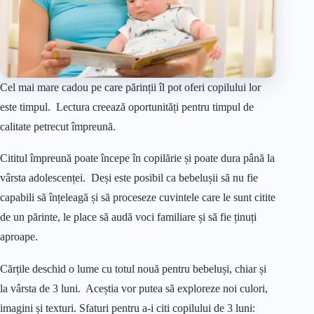
Cel mai mare cadou pe care părinții îl pot oferi copilului lor
este timpul. Lectura creează oportunități pentru timpul de
calitate petrecut împreună.
Cititul împreună poate începe în copilărie și poate dura până la
vârsta adolescenței. Deși este posibil ca bebelușii să nu fie
capabili să înțeleagă și să proceseze cuvintele care le sunt citite
de un părinte, le place să audă voci familiare și să fie ținuți
aproape.
Cărțile deschid o lume cu totul nouă pentru bebeluși, chiar și
la vârsta de 3 luni. Aceștia vor putea să exploreze noi culori,
imagini și texturi. Sfaturi pentru a-i citi copilului de 3 luni: