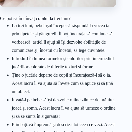
Ce pot să îmi învăț copilul la trei luni?
La trei luni, bebelușul începe să răspundă la vocea ta
prin țipetele și gângureli. Îl poți încuraja să continue să
vorbească, astfel îl ajuți să își dezvolte abilitățile de
comunicare și, încetul cu încetul, să lege cuvintele.
Introdu-l în lumea formelor și culorilor prin intermediul
jucăriilor colorate de diferite texturi și forme.
Ține o jucărie departe de copil și încurajează-l să o ia.
Acest lucru îl va ajuta să învețe cum să apuce și să țină
un obiect.
Învață-l pe bebe să își dezvolte rutine zilnice de hrănire,
joacă și somn. Acest lucru îi va ajuta să urmeze o ordine
și să se simtă în siguranță!
Plimbați-vă împreună și descrie-i tot ceea ce vezi. Acest