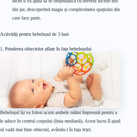
lucru îl va ajuta să se obișnuiască cu diverse lucruri noi
din jur, descoperind magia și complexitatea spațiului din
care face parte.
Activități pentru bebelușul de 3 luni
1. Prinderea obiectelor aflate în fața bebelușului
Bebelușul își va folosi acum ambele mâini împreună pentru a
le aduce în centrul corpului (linia mediană). Acest lucru îl ajută
să vadă mai bine obiectul, avându-l în fața feței.