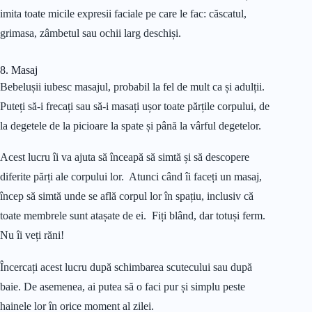
imita toate micile expresii faciale pe care le fac: căscatul,
grimasa, zâmbetul sau ochii larg deschiși.
8. Masaj
Bebelușii iubesc masajul, probabil la fel de mult ca și adulții.
Puteți să-i frecați sau să-i masați ușor toate părțile corpului, de
la degetele de la picioare la spate și până la vârful degetelor.
Acest lucru îi va ajuta să înceapă să simtă și să descopere
diferite părți ale corpului lor. Atunci când îi faceți un masaj,
încep să simtă unde se află corpul lor în spațiu, inclusiv că
toate membrele sunt atașate de ei. Fiți blând, dar totuși ferm.
Nu îi veți răni!
Încercați acest lucru după schimbarea scutecului sau după
baie. De asemenea, ai putea să o faci pur și simplu peste
hainele lor în orice moment al zilei.