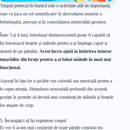
Timpul petrecut în burtică este o activitate atât de importantă,
care va juca un rol semnificativ în dezvoltarea motorie a
bebelușului, precum și în consolidarea motricității grosiere.
Între 3 și 4 luni, bebelușul dumneavoastră poate fi capabil să
își folosească brațele și mâinile pentru a-și împinge capul și
umerii de pe pământ.
Acest lucru ajută la întărirea tuturor
mușchilor din brațe pentru a-și folosi mâinile în mod mai
funcțional.
Așezați în fața lor o jucărie viu colorată sau muzicală pentru a
le capta atenția. Stimularea senzorială profundă din această
poziție le permite să devină mai conștienți de mâinile și brațele
lor atașate de corp.
5. Încurajați-i să își exploreze corpul
Ei vor fi acum mai conștienți de toate părțile corpului lor.