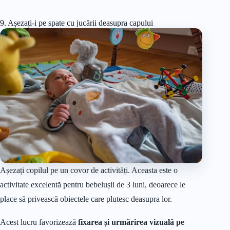
9. Așezați-i pe spate cu jucării deasupra capului
Așezați copilul pe un covor de activități. Aceasta este o
activitate excelentă pentru bebelușii de 3 luni, deoarece le
place să privească obiectele care plutesc deasupra lor.
Acest lucru favorizează
fixarea și urmărirea vizuală pe