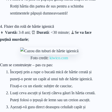
Rotiți hârtia din partea de sus pentru a schimba
sentimentele păpușii dumneavoastră!
4. Fluier din rolă de hârtie igienică
👦
Varstă:
3-8 ani; ⏰
Durată
: <30 minute;
🧹
Se va face
puțină murdarie
;
Foto credit:
kiwico.com
Cum se construiește – pas cu pas:
Începeți prin a rupe o bucată mică de hârtie cerată și
puneți-o peste un capăt al unui tub de hârtie igienică.
Fixați-o cu un elastic subțire de cauciuc.
Luați ceva ascuțit și faceți câteva găuri în hârtia cerată.
Puteți folosi o țepușă de lemn sau un creion ascuțit.
Așezați-vă gura direct deasupra celuilalt capăt și