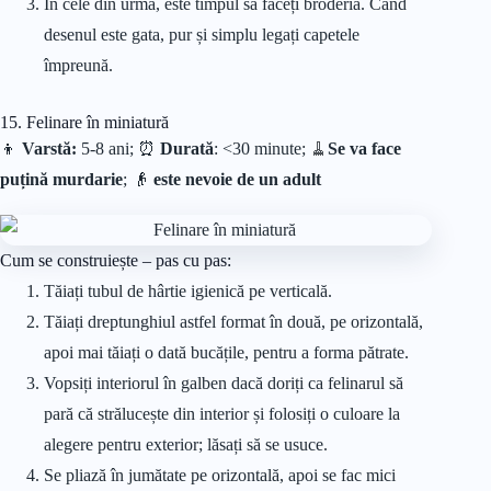
În cele din urmă, este timpul să faceți broderia. Când
desenul este gata, pur și simplu legați capetele
împreună.
15. Felinare în miniatură
👦
Varstă:
5-8 ani; ⏰
Durată
: <30 minute;
🧹
Se va face
puțină murdarie
; 👴
este nevoie de un adult
Cum se construiește – pas cu pas:
Tăiați tubul de hârtie igienică pe verticală.
Tăiați dreptunghiul astfel format în două, pe orizontală,
apoi mai tăiați o dată bucățile, pentru a forma pătrate.
Vopsiți interiorul în galben dacă doriți ca felinarul să
pară că strălucește din interior și folosiți o culoare la
alegere pentru exterior; lăsați să se usuce.
Se pliază în jumătate pe orizontală, apoi se fac mici