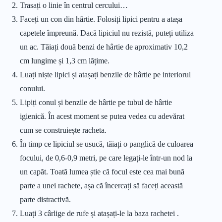
Trasați o linie în centrul cercului…
Faceți un con din hârtie. Folosiți lipici pentru a atașa
capetele împreună. Dacă lipiciul nu rezistă, puteți utiliza
un ac. Tăiați două benzi de hârtie de aproximativ 10,2
cm lungime și 1,3 cm lățime.
Luați niște lipici și atașați benzile de hârtie pe interiorul
conului.
Lipiți conul și benzile de hârtie pe tubul de hârtie
igienică. În acest moment se putea vedea cu adevărat
cum se construiește racheta.
În timp ce lipiciul se usucă, tăiați o panglică de culoarea
focului, de 0,6-0,9 metri, pe care legați-le într-un nod la
un capăt. Toată lumea știe că focul este cea mai bună
parte a unei rachete, așa că încercați să faceți această
parte distractivă.
Luați 3 cârlige de rufe și atașați-le la baza rachetei .