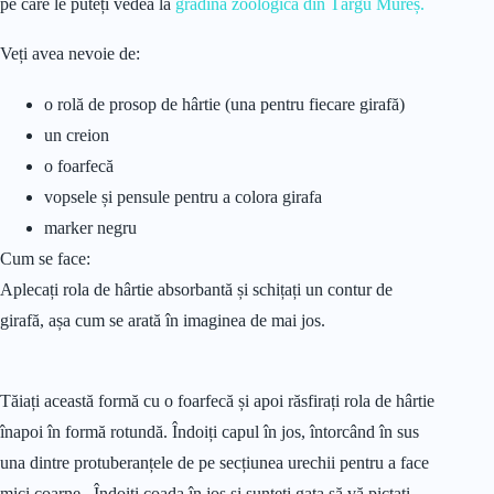
pe care le puteți vedea la
grădina zoologică din Târgu Mureș.
Veți avea nevoie de:
o rolă de prosop de hârtie (una pentru fiecare girafă)
un creion
o foarfecă
vopsele și pensule pentru a colora girafa
marker negru
Cum se face:
Aplecați rola de hârtie absorbantă și schițați un contur de
girafă, așa cum se arată în imaginea de mai jos.
Tăiați această formă cu o foarfecă și apoi răsfirați rola de hârtie
înapoi în formă rotundă. Îndoiți capul în jos, întorcând în sus
una dintre protuberanțele de pe secțiunea urechii pentru a face
mici coarne . Îndoiți coada în jos și sunteți gata să vă pictați