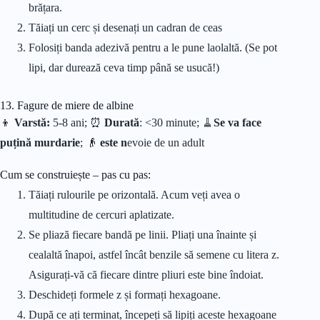
brățara.
Tăiați un cerc și desenați un cadran de ceas
Folosiți banda adezivă pentru a le pune laolaltă. (Se pot
lipi, dar durează ceva timp până se usucă!)
13. Fagure de miere de albine
👦
Varstă:
5-8 ani; ⏰
Durată
: <30 minute;
🧹
Se va face
puțină murdarie
; 👴
este n
evoie de un adult
Cum se construiește – pas cu pas:
Tăiați rulourile pe orizontală. Acum veți avea o
multitudine de cercuri aplatizate.
Se pliază fiecare bandă pe linii. Pliați una înainte și
cealaltă înapoi, astfel încât benzile să semene cu litera z.
Asigurați-vă că fiecare dintre pliuri este bine îndoiat.
Deschideți formele z și formați hexagoane.
După ce ați terminat, începeți să lipiți aceste hexagoane