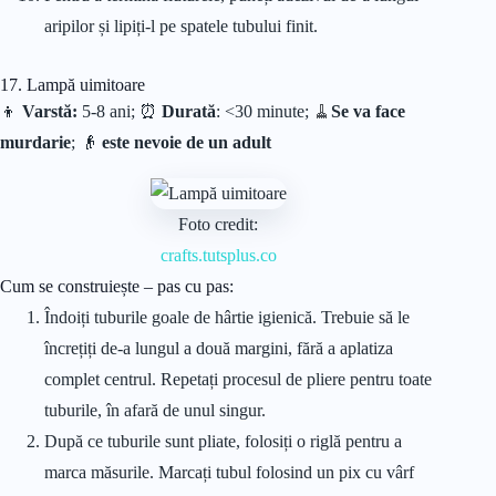
aripilor și lipiți-l pe spatele tubului finit.
17. Lampă uimitoare
👦
Varstă:
5-8 ani; ⏰
Durată
: <30 minute;
🧹
Se va face
murdarie
; 👴
este nevoie de un adult
Foto credit:
crafts.tutsplus.co
Cum se construiește – pas cu pas:
Îndoiți tuburile goale de hârtie igienică. Trebuie să le
încrețiți de-a lungul a două margini, fără a aplatiza
complet centrul. Repetați procesul de pliere pentru toate
tuburile, în afară de unul singur.
După ce tuburile sunt pliate, folosiți o riglă pentru a
marca măsurile. Marcați tubul folosind un pix cu vârf