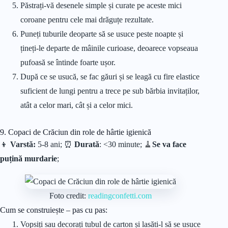
Păstrați-vă desenele simple și curate pe aceste mici
coroane pentru cele mai drăguțe rezultate.
Puneți tuburile deoparte să se usuce peste noapte și
țineți-le departe de mâinile curioase, deoarece vopseaua
pufoasă se întinde foarte ușor.
După ce se usucă, se fac găuri și se leagă cu fire elastice
suficient de lungi pentru a trece pe sub bărbia invitaților,
atât a celor mari, cât și a celor mici.
9. Copaci de Crăciun din role de hârtie igienică
👦
Varstă:
5-8 ani; ⏰
Durată
: <30 minute;
🧹
Se va face
puțină murdarie
;
Foto credit:
readingconfetti.com
Cum se construiește – pas cu pas:
Vopsiți sau decorați tubul de carton și lasăti-l să se usuce