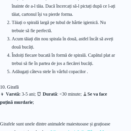
înainte de a-l tăia. Dacă încercați să-l pictați după ce l-ați
tăiat, cartonul își va pierde forma.
Tăiați o spirală largă pe tubul de hârtie igienică. Nu
trebuie să fie perfectă.
Acum tăiați din nou spirala în două, astfel încât să aveți
două bucăți.
Îndoiți fiecare bucată în formă de spirală. Capătul plat ar
trebui să fie în partea de jos a fiecărei bucăți.
Adăugați câteva stele în vârful copacilor .
10. Girafă
👦
Varstă:
3-5 ani; ⏰
Durată
: <30 minute;
🧹
Se va face
puțină murdarie
;
Girafele sunt unele dintre animalele maiestuoase și grațioase