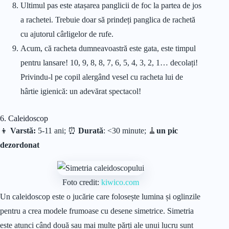
Ultimul pas este atașarea panglicii de foc la partea de jos
a rachetei. Trebuie doar să prindeți panglica de rachetă
cu ajutorul cârligelor de rufe.
Acum, că racheta dumneavoastră este gata, este timpul
pentru lansare! 10, 9, 8, 8, 7, 6, 5, 4, 3, 2, 1… decolați!
Privindu-l pe copil alergând vesel cu racheta lui de
hârtie igienică: un adevărat spectacol!
6. Caleidoscop
👦
Varstă:
5-11 ani; ⏰
Durată
: <30 minute;
🧹
un pic
dezordonat
Foto credit:
kiwico.com
Un caleidoscop este o jucărie care folosește lumina și oglinzile
pentru a crea modele frumoase cu desene simetrice. Simetria
este atunci când două sau mai multe părți ale unui lucru sunt