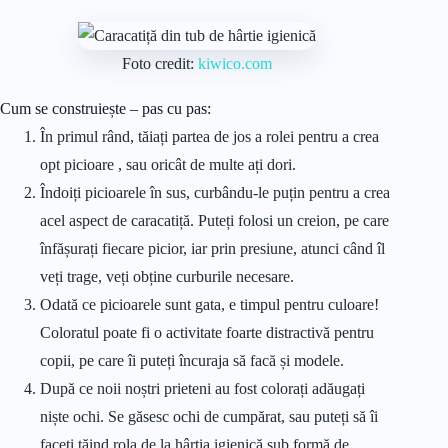
Foto credit:
kiwico.com
Cum se construiește – pas cu pas:
În primul rând, tăiați partea de jos a rolei pentru a crea
opt picioare , sau oricât de multe ați dori.
Îndoiți picioarele în sus, curbându-le puțin pentru a crea
acel aspect de caracatiță. Puteți folosi un creion, pe care
înfășurați fiecare picior, iar prin presiune, atunci când îl
veți trage, veți obține curburile necesare.
Odată ce picioarele sunt gata, e timpul pentru culoare!
Coloratul poate fi o activitate foarte distractivă pentru
copii, pe care îi puteți încuraja să facă și modele.
După ce noii noștri prieteni au fost colorați adăugați
niște ochi. Se găsesc ochi de cumpărat, sau puteți să îi
faceți tăind rola de la hârtia igienică sub formă de