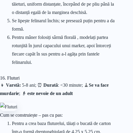
tăieturi, uniform distanțate, începând de pe pliu până la
o distanță egală de la marginea deschisă.
Se lipește felinarul închis; se presează puțin pentru a da
formă.
Pentru mâner folosiți sârmă florală , modelați partea
rotunjită în jurul capacului unui marker, apoi întorceți
fiecare capăt în sus pentru a-l agăța prin fantele
felinarului.
16. Fluturi
👦
Varstă:
5-8 ani; ⏰
Durată
: <30 minute;
🧹
Se va face
murdarie
; 👴
este nevoie de un adult
Cum se construiește – pas cu pas:
Pentru a crea baza fluturelui, tăiați o bucată de carton
într-o formă dreptunghiulară de 4,25 x 5,25 cm.