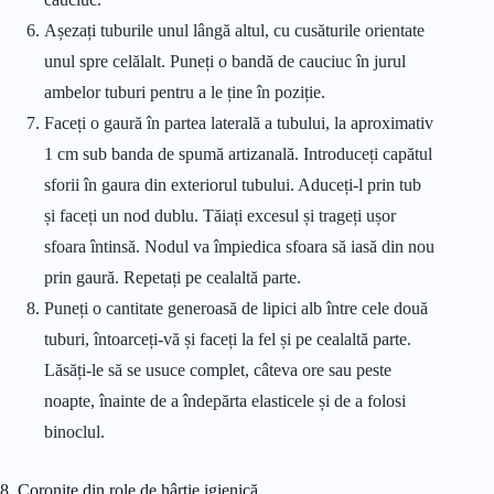
Așezați tuburile unul lângă altul, cu cusăturile orientate
unul spre celălalt. Puneți o bandă de cauciuc în jurul
ambelor tuburi pentru a le ține în poziție.
Faceți o gaură în partea laterală a tubului, la aproximativ
1 cm sub banda de spumă artizanală. Introduceți capătul
sforii în gaura din exteriorul tubului. Aduceți-l prin tub
și faceți un nod dublu. Tăiați excesul și trageți ușor
sfoara întinsă. Nodul va împiedica sfoara să iasă din nou
prin gaură. Repetați pe cealaltă parte.
Puneți o cantitate generoasă de lipici alb între cele două
tuburi, întoarceți-vă și faceți la fel și pe cealaltă parte.
Lăsăți-le să se usuce complet, câteva ore sau peste
noapte, înainte de a îndepărta elasticele și de a folosi
binoclul.
8. Coronițe din role de hârtie igienică