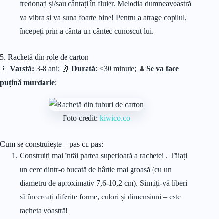
fredonați și/sau cântați în fluier. Melodia dumneavoastră
va vibra și va suna foarte bine! Pentru a atrage copilul,
începeți prin a cânta un cântec cunoscut lui.
5. Rachetă din role de carton
👦
Varstă:
3-8 ani; ⏰
Durată
: <30 minute;
🧹
Se va face
puțină murdarie
;
Foto credit:
kiwico.co
Cum se construiește – pas cu pas:
Construiți mai întâi partea superioară a rachetei . Tăiați
un cerc dintr-o bucată de hârtie mai groasă (cu un
diametru de aproximativ 7,6-10,2 cm). Simțiți-vă liberi
să încercați diferite forme, culori și dimensiuni – este
racheta voastră!