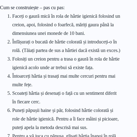
Cum se construiește – pas cu pas:
Faceți o gaură mică în rola de hârtie igienică folosind un
creion, apoi, folosind o foarfecă, măriți gaura până la
dimensiunea unei monede de 10 bani.
Înfășurați o bucată de hârtie colorată și introduceți-o în
rolă. (Tăiați partea de sus a hârtiei dacă există un exces.)
Folosiți un creion pentru a trasa o gaură în rola de hârtie
igienică acolo unde ar trebui să existe fața.
Întoarceți hârtia și trasați mai multe cercuri pentru mai
multe fețe.
Scoateți hârtia și desenați o față cu un sentiment diferit
în fiecare cerc.
Puneți păpușii haine și păr, folosind hârtie colorată și
role de hârtie igienică. Pentru a îi face mâini și picioare,
puteți apela la metoda descrisă mai sus.
Pentru a vă juca cu păpușa, glisați hârtia înapoi în rolă.