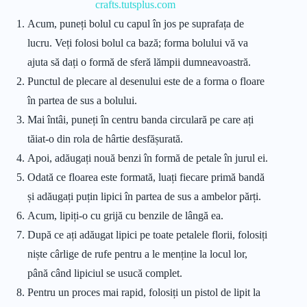
crafts.tutsplus.com
Acum, puneți bolul cu capul în jos pe suprafața de
lucru. Veți folosi bolul ca bază; forma bolului vă va
ajuta să dați o formă de sferă lămpii dumneavoastră.
Punctul de plecare al desenului este de a forma o floare
în partea de sus a bolului.
Mai întâi, puneți în centru banda circulară pe care ați
tăiat-o din rola de hârtie desfășurată.
Apoi, adăugați nouă benzi în formă de petale în jurul ei.
Odată ce floarea este formată, luați fiecare primă bandă
și adăugați puțin lipici în partea de sus a ambelor părți.
Acum, lipiți-o cu grijă cu benzile de lângă ea.
După ce ați adăugat lipici pe toate petalele florii, folosiți
niște cârlige de rufe pentru a le menține la locul lor,
până când lipiciul se usucă complet.
Pentru un proces mai rapid, folosiți un pistol de lipit la