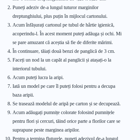
Puneți adeziv de-a lungul tuturor marginilor
dreptunghiului, plus puțin în mijlocul cartonului.
Acum înfășurați cartonul pe tubul de hârtie igienică,
acoperindu-l. În acest moment puteți adăuga și ochi. Mi
se pare amuzant că aceștia să fie de diferite mărimi.
În continuare, tăiați două benzi de panglică de 3 cm.
Faceți un nod la un capăt al panglicii și atașați-o la
interiorul tubului.
Acum puteți lucra la aripi.
Iată un model pe care îl puteți folosi pentru a decupa
baza aripii.
Se trasează modelul de aripă pe carton și se decupează.
Acum adăugați pumnițe colorate folosind pumnițele
pentru flori și cercuri, tăind orice parte a florilor care se
suprapune peste marginea aripilor.
Pentru a termina fluturele, puneți adezivul de-a lungul