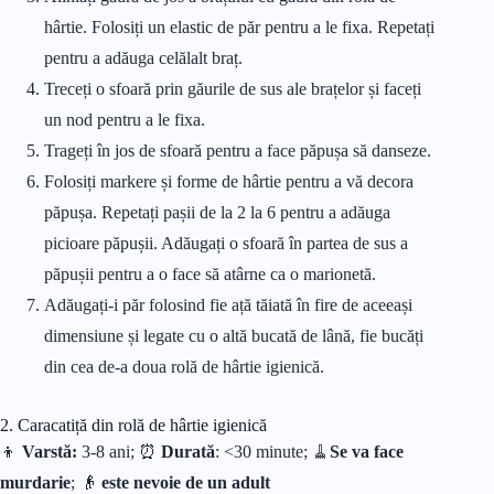
hârtie. Folosiți un elastic de păr pentru a le fixa. Repetați
pentru a adăuga celălalt braț.
Treceți o sfoară prin găurile de sus ale brațelor și faceți
un nod pentru a le fixa.
Trageți în jos de sfoară pentru a face păpușa să danseze.
Folosiți markere și forme de hârtie pentru a vă decora
păpușa. Repetați pașii de la 2 la 6 pentru a adăuga
picioare păpușii. Adăugați o sfoară în partea de sus a
păpușii pentru a o face să atârne ca o marionetă.
Adăugați-i păr folosind fie ață tăiată în fire de aceeași
dimensiune și legate cu o altă bucată de lână, fie bucăți
din cea de-a doua rolă de hârtie igienică.
2. Caracatiță din rolă de hârtie igienică
👦
Varstă:
3-8 ani; ⏰
Durată
: <30 minute;
🧹
Se va face
murdarie
; 👴
este nevoie de un adult