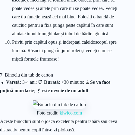
poate vedea și altele prin care nu se poate vedea. Vedeți
care tip funcționează cel mai bine. Folosiți o bandă de
cauciuc pentru a fixa punga peste capătul în care sunt
aliniate tubul triunghiular și tubul de hârtie igienică.
Priviți prin capătul opus și îndreptați caleidoscopul spre
lumină. Răsuciți punga în jurul rolei și vedeți cum se
mișcă formele frumoase!
7. Binoclu din tub de carton
👦
Varstă:
3-4 ani; ⏰
Durată
: <30 minute;
🧹
Se va face
puțină murdarie
; 👴
este nevoie de un adult
Foto credit:
kiwico.com
Aceste binocluri sunt o joaca excelentă pentru tabără sau ceva
distractiv pentru copii într-o zi ploioasă.