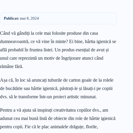
Publicat:
mai 8, 2024
Când vă gândiți la cele mai folosite produse din casa
dumneavoastră, ce vă vine în minte? Ei bine, hârtia igienică se
află probabil în fruntea listei. Un produs esențial de avut și
unul care reprezintă un motiv de îngrijorare atunci când
rămâne fără.
Așa că, în loc să aruncați tuburile de carton goale de la rolele
de bucătărie sau hârtie igienică, păstrați-le și lăsați-i pe copiii
dvs. să le transforme într-un proiect artistic minunat.
Pentru a vă ajuta să inspirați creativitatea copiilor dvs., am
adunat cea mai bună listă de obiecte din role de hârtie igienică
pentru copii. Fie că le plac animalele drăguțe, florile,