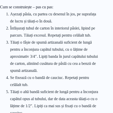
Cum se construiește – pas cu pas:
Așezați pâsla, cu partea cu desenul în jos, pe suprafața
de lucru și tăiați-o în două.
Înfășurați tubul de carton în interiorul pâslei, lipind pe
parcurs. Tăiați excesul. Repetați pentru celălalt tub.
Tăiați o fâșie de spumă artizanală suficient de lungă
pentru a înconjura capătul tubului, cu o lățime de
aproximativ 3/4″. Lipiți banda în jurul capătului tubului
de carton, aliniind cusătura de pâslă cu cea a benzii de
spumă artizanală.
Se fixează cu o bandă de cauciuc. Repetați pentru
celălalt tub.
Tăiați o altă bandă suficient de lungă pentru a înconjura
capătul opus al tubului, dar de data aceasta tăiați-o cu o
lățime de 1/2″. Lipiți ca mai sus și fixați cu o bandă de
cauciuc.