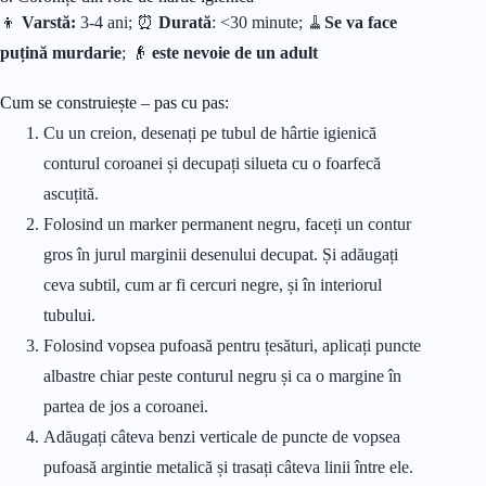
👦
Varstă:
3-4 ani; ⏰
Durată
: <30 minute;
🧹
Se va face
puțină murdarie
; 👴
este nevoie de un adult
Cum se construiește – pas cu pas:
Cu un creion, desenați pe tubul de hârtie igienică
conturul coroanei și decupați silueta cu o foarfecă
ascuțită.
Folosind un marker permanent negru, faceți un contur
gros în jurul marginii desenului decupat. Și adăugați
ceva subtil, cum ar fi cercuri negre, și în interiorul
tubului.
Folosind vopsea pufoasă pentru țesături, aplicați puncte
albastre chiar peste conturul negru și ca o margine în
partea de jos a coroanei.
Adăugați câteva benzi verticale de puncte de vopsea
pufoasă argintie metalică și trasați câteva linii între ele.