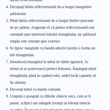
Decupați hârtia reflectorizantă de-a lungul marginilor
șablonului.
Pliați hârtia reflectorizantă de-a lungul liniilor punctate
de pe șablon. Asigurați-vă că partea reflectorizantă este
orientată spre interiorul tubului triunghiular, iar șablonul
simplu este orientat spre exterior.
Se lipesc marginile cu bandă adezivă pentru a forma un
tub triunghiular.
Introduceți triunghiul în tubul de hârtie igienică. Ar
trebui să se potrivească perfect înăuntru. Împingeți tubul
triunghiular până la capătul rolei, astfel încât capetele să
fie aliniate.
Decorați tubul cu banda colorată.
Umpleți o punguță cu diferite obiecte mici, cum ar fi
paiete, sclipici sau mărgele (evitați să folosiți obiecte
ascuțite). Încercați să folosiți unele obiecte prin care se