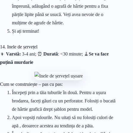
împreună, adăugând o agrafă de hârtie pentru a fixa
părțile lipite până se usucă. Veți avea nevoie de o
mulțime de agrafe de hârtie.
Și ați terminat!
14. Inele de șervețel
👦
Varstă:
3-4 ani; ⏰
Durată
: <30 minute;
🧹
Se va face
puțină murdarie
Cum se construiește – pas cu pas:
Începeți prin a tăia tuburile în două. Pentru a ușura
brodarea, faceți găuri cu un perforator. Folosiți o bucată
de hârtie grafică drept șablon pentru model.
Apoi vopsiți rulourile. Nu uitați să nu folosiți culori de
apă , deoarece acestea au tendința de a păta.