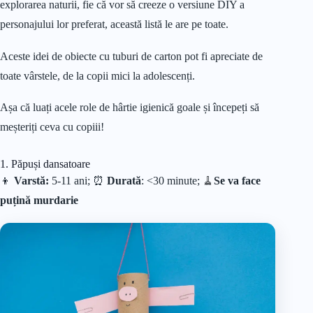
explorarea naturii, fie că vor să creeze o versiune DIY a
personajului lor preferat, această listă le are pe toate.
Aceste idei de obiecte cu tuburi de carton pot fi apreciate de
toate vârstele, de la copii mici la adolescenți.
Așa că luați acele role de hârtie igienică goale și începeți să
meșteriți ceva cu copiii!
1. Păpuși dansatoare
👦
Varstă:
5-11 ani; ⏰
Durată
: <30 minute;
🧹
Se va face
puțină murdarie