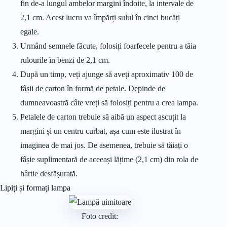
fin de-a lungul ambelor margini îndoite, la intervale de
2,1 cm. Acest lucru va împărți sulul în cinci bucăți
egale.
Urmând semnele făcute, folosiți foarfecele pentru a tăia
rulourile în benzi de 2,1 cm.
După un timp, veți ajunge să aveți aproximativ 100 de
fâșii de carton în formă de petale. Depinde de
dumneavoastră câte vreți să folosiți pentru a crea lampa.
Petalele de carton trebuie să aibă un aspect ascuțit la
margini și un centru curbat, așa cum este ilustrat în
imaginea de mai jos. De asemenea, trebuie să tăiați o
fâșie suplimentară de aceeași lățime (2,1 cm) din rola de
hârtie desfășurată.
Lipiți și formați lampa
Foto credit: