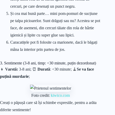
cercuri, pe care desenați un punct negru.
Și cea mai bună parte… mini pom-pomuri de sucțiune
pe talpa picioarelor. Sunt drăguți sau nu? Acestea se pot
face, de asemeni, din cercuri tăiate din rola de hârtie
igienică și lipite cu super glue sau lipici.
Caracatițele pot fi folosite ca marionete, dacă le băgați
mâna la interior prin partea de jos.
3. Sentimente (3-8 ani, timp: <30 minute, puțin dezordonat)
👦
Varstă:
3-8 ani; ⏰
Durată
: <30 minute;
🧹
Se va face
puțină murdarie
;
Foto credit:
kiwico.com
Creați o păpușă care să își schimbe expresiile, pentru a arăta
diferite sentimente!