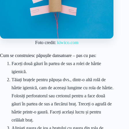
Foto credit:
kiwico.com
Cum se construiesc păpușile dansatoare – pas cu pas:
Faceți două găuri în partea de sus a rolei de hârtie
igienică.
Tăiați brațele pentru păpușa dvs., dintr-o altă rolă de
hârtie igienică, cam de aceeași lungime cu rola de hârtie.
Folosiți perforatorul sau creionul pentru a face două
găuri în partea de sus a fiecărui braț. Treceți o agrafă de
hârtie printr-o gaură. Faceți același lucru și pentru
celălalt braț.
Aliniați gaura de jos a brațului cu gaura din rola de