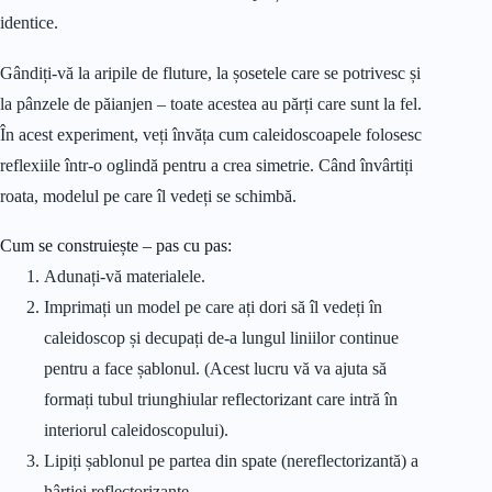
identice.
Gândiți-vă la aripile de fluture, la șosetele care se potrivesc și
la pânzele de păianjen – toate acestea au părți care sunt la fel.
În acest experiment, veți învăța cum caleidoscoapele folosesc
reflexiile într-o oglindă pentru a crea simetrie. Când învârtiți
roata, modelul pe care îl vedeți se schimbă.
Cum se construiește – pas cu pas:
Adunați-vă materialele.
Imprimați un model pe care ați dori să îl vedeți în
caleidoscop și decupați de-a lungul liniilor continue
pentru a face șablonul. (Acest lucru vă va ajuta să
formați tubul triunghiular reflectorizant care intră în
interiorul caleidoscopului).
Lipiți șablonul pe partea din spate (nereflectorizantă) a
hârtiei reflectorizante.