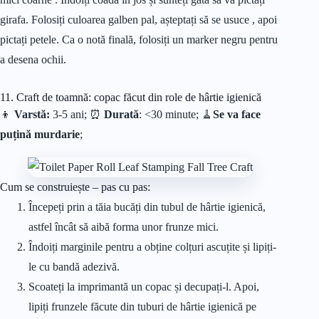
girafa. Folosiți culoarea galben pal, așteptați să se usuce , apoi
pictați petele. Ca o notă finală, folosiți un marker negru pentru
a desena ochii.
11. Craft de toamnă: copac făcut din role de hârtie igienică
👦
Varstă:
3-5 ani; ⏰
Durată
: <30 minute;
🧹
Se va face
puțină murdarie
;
Cum se construiește – pas cu pas:
Începeți prin a tăia bucăți din tubul de hârtie igienică,
astfel încât să aibă forma unor frunze mici.
Îndoiți marginile pentru a obține colțuri ascuțite și lipiți-
le cu bandă adezivă.
Scoateți la imprimantă un copac și decupați-l. Apoi,
lipiți frunzele făcute din tuburi de hârtie igienică pe