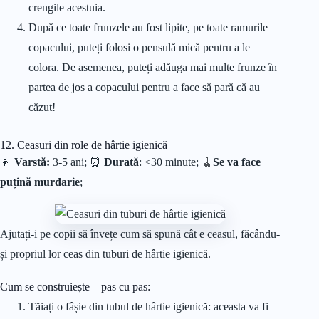
crengile acestuia.
După ce toate frunzele au fost lipite, pe toate ramurile
copacului, puteți folosi o pensulă mică pentru a le
colora. De asemenea, puteți adăuga mai multe frunze în
partea de jos a copacului pentru a face să pară că au
căzut!
12. Ceasuri din role de hârtie igienică
👦
Varstă:
3-5 ani; ⏰
Durată
: <30 minute;
🧹
Se va face
puțină murdarie
;
Ajutați-i pe copii să învețe cum să spună cât e ceasul, făcându-
și propriul lor ceas din tuburi de hârtie igienică.
Cum se construiește – pas cu pas:
Tăiați o fâșie din tubul de hârtie igienică: aceasta va fi