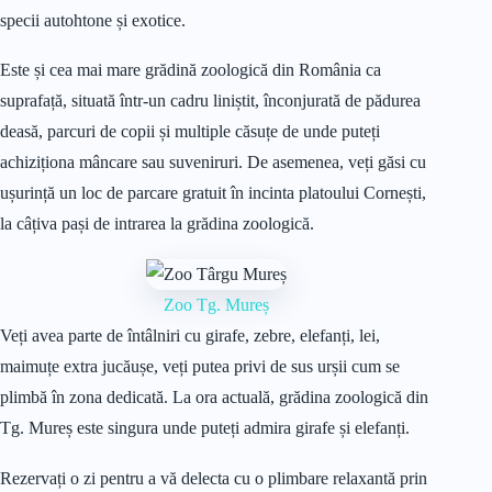
specii autohtone și exotice.
Este și cea mai mare grădină zoologică din România ca
suprafață, situată într-un cadru liniștit, înconjurată de pădurea
deasă, parcuri de copii și multiple căsuțe de unde puteți
achiziționa mâncare sau suveniruri. De asemenea, veți găsi cu
ușurință un loc de parcare gratuit în incinta platoului Cornești,
la câțiva pași de intrarea la grădina zoologică.
Zoo Tg. Mureș
Veți avea parte de întâlniri cu girafe, zebre, elefanți, lei,
maimuțe extra jucăușe, veți putea privi de sus urșii cum se
plimbă în zona dedicată. La ora actuală, grădina zoologică din
Tg. Mureș este singura unde puteți admira girafe și elefanți.
Rezervați o zi pentru a vă delecta cu o plimbare relaxantă prin