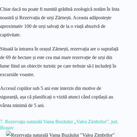
Chiar dacă nu poate fi numită grădină zoologică notăm în lista
noastră și Rezervația de urși Zărnești. Aceasta adăpostește
aproximativ 100 de urși salvați de la o viață abuzivă de
captivitate.
Situată la intrarea în orașul Zărnești, rezervația are o suprafață
de 69 de hectare și este cea mai mare rezervație de urși din
lume fiind un obiectiv turistic pe care trebuie să-l includeți în
excursiile voastre.
Accesul copiilor sub 5 ani este interzis din motive de
siguranță, așa că planificați o vizită atunci când copilașii au
vârsta minimă de 5 ani.
7. Rezervaţia naturală Vama Buzăului „Valea Zimbrilor”, jud.
Braşov