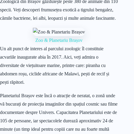
Zoologică din Brașov găzduiește peste 380 de animale din 110
specii. Veți descoperi frumusețea exotică a tigrului bengalez,
cămile bactriene, lei albi, leoparzi și multe animale fascinante.
Zoo & Planetariu Brașov
Un alt punct de interes al parcului zoologic îl constituie
acvariile inaugurate abia în 2017. Aici, veți admira o
diversitate de viețuitoare marine, printre care: piranha cu
abdomen roșu, ciclide africane de Malawi, pești de recif și
pești răpitori.
Planetariul Brașov este încă o atracție de neratat, o zonă unde
vă bucurați de proiecția imaginilor din spațiul cosmic sau filme
documentare despre Univers. Capacitatea Planetariului este de
105 de persoane, iar spectacolele durează aproximativ 24 de
minute (un timp ideal pentru copiii care nu au foarte multă