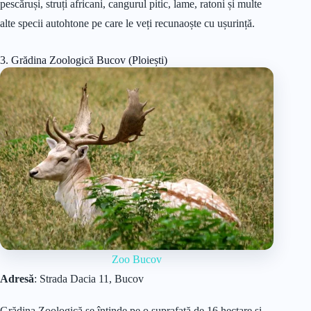
pescăruși, struți africani, cangurul pitic, lame, ratoni și multe
alte specii autohtone pe care le veți recunaoște cu ușurință.
3. Grădina Zoologică Bucov (Ploiești)
Zoo Bucov
Adresă
: Strada Dacia 11, Bucov
Grădina Zoologică se întinde pe o suprafață de 16 hectare și