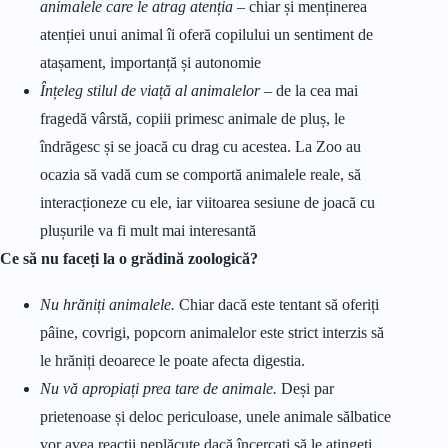
animalele care le atrag atenția
– chiar și menținerea
atenției unui animal îi oferă copilului un sentiment de
atașament, importanță și autonomie
Înțeleg stilul de viață al animalelor
– de la cea mai
fragedă vârstă, copiii primesc animale de pluș, le
îndrăgesc și se joacă cu drag cu acestea. La Zoo au
ocazia să vadă cum se comportă animalele reale, să
interacționeze cu ele, iar viitoarea sesiune de joacă cu
plușurile va fi mult mai interesantă
Ce să nu faceți la o grădină zoologică?
Nu hrăniți animalele.
Chiar dacă este tentant să oferiți
pâine, covrigi, popcorn animalelor este strict interzis să
le hrăniți deoarece le poate afecta digestia.
Nu vă apropiați prea tare de animale.
Deși par
prietenoase și deloc periculoase, unele animale sălbatice
vor avea reacții neplăcute dacă încercați să le atingeți,