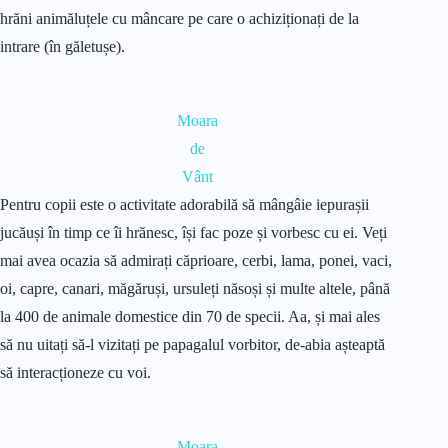
hrăni animăluțele cu mâncare pe care o achiziționați de la
intrare (în găletușe).
Moara
de
Vânt
Pentru copii este o activitate adorabilă să mângâie iepurașii
jucăuși în timp ce îi hrănesc, își fac poze și vorbesc cu ei. Veți
mai avea ocazia să admirați căprioare, cerbi, lama, ponei, vaci,
oi, capre, canari, măgăruși, ursuleți năsoși și multe altele, până
la 400 de animale domestice din 70 de specii. Aa, și mai ales
să nu uitați să-l vizitați pe papagalul vorbitor, de-abia așteaptă
să interacționeze cu voi.
Moara