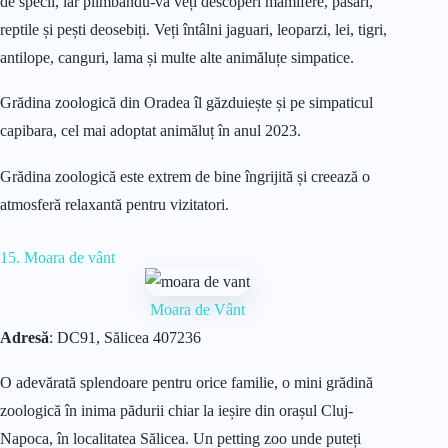
de specii, iar plimbându-vă veți descoperi mamifere, păsări,
reptile și pești deosebiți. Veți întâlni jaguari, leoparzi, lei, tigri,
antilope, canguri, lama și multe alte animăluțe simpatice.
Grădina zoologică din Oradea îl găzduiește și pe simpaticul
capibara, cel mai adoptat animăluț în anul 2023.
Grădina zoologică este extrem de bine îngrijită și creează o
atmosferă relaxantă pentru vizitatori.
15. Moara de vânt
Moara de Vânt
Adresă
: DC91, Sălicea 407236
O adevărată splendoare pentru orice familie, o mini grădină
zoologică în inima pădurii chiar la ieșire din orașul Cluj-
Napoca, în localitatea Sălicea. Un petting zoo unde puteți