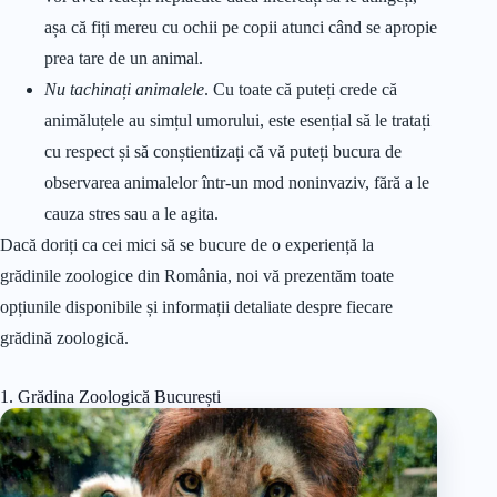
așa că fiți mereu cu ochii pe copii atunci când se apropie
prea tare de un animal.
Nu tachinați animalele
. Cu toate că puteți crede că
animăluțele au simțul umorului, este esențial să le tratați
cu respect și să conștientizați că vă puteți bucura de
observarea animalelor într-un mod noninvaziv, fără a le
cauza stres sau a le agita.
Dacă doriți ca cei mici să se bucure de o experiență la
grădinile zoologice din România, noi vă prezentăm toate
opțiunile disponibile și informații detaliate despre fiecare
grădină zoologică.
1. Grădina Zoologică București