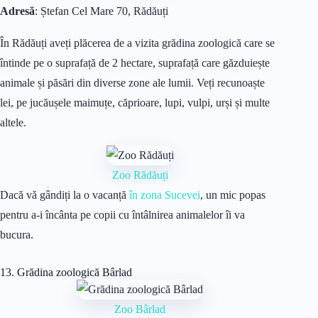
Adresă
: Ștefan Cel Mare 70, Rădăuți
În Rădăuți aveți plăcerea de a vizita grădina zoologică care se
întinde pe o suprafață de 2 hectare, suprafață care găzduiește
animale și păsări din diverse zone ale lumii. Veți recunoaște
lei, pe jucăușele maimuțe, căprioare, lupi, vulpi, urși și multe
altele.
Zoo Rădăuți
Dacă vă gândiți la o vacanță
în zona Sucevei
, un mic popas
pentru a-i încânta pe copii cu întâlnirea animalelor îi va
bucura.
13. Grădina zoologică Bârlad
Zoo Bârlad