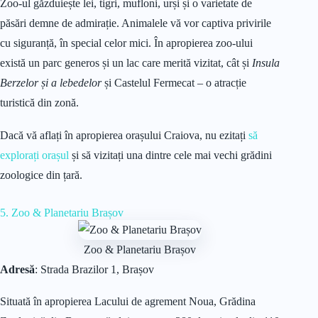
Zoo-ul găzduiește lei, tigri, mufloni, urși și o varietate de
păsări demne de admirație. Animalele vă vor captiva privirile
cu siguranță, în special celor mici. În apropierea zoo-ului
există un parc generos și un lac care merită vizitat, cât și
Insula
Berzelor și a lebedelor
și Castelul Fermecat – o atracție
turistică din zonă.
Dacă vă aflați în apropierea orașului Craiova, nu ezitați
să
explorați orașul
și să vizitați una dintre cele mai vechi grădini
zoologice din țară.
5. Zoo & Planetariu Brașov
Zoo & Planetariu Brașov
Adresă
: Strada Brazilor 1, Brașov
Situată în apropierea Lacului de agrement Noua, Grădina