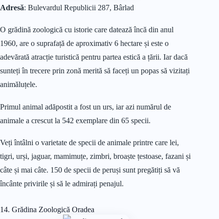
Adresă
: Bulevardul Republicii 287, Bârlad
O grădină zoologică cu istorie care datează încă din anul
1960, are o suprafață de aproximativ 6 hectare și este o
adevărată atracție turistică pentru partea estică a țării. Iar dacă
sunteți în trecere prin zonă merită să faceți un popas să vizitați
animăluțele.
Primul animal adăpostit a fost un urs, iar azi numărul de
animale a crescut la 542 exemplare din 65 specii.
Veți întâlni o varietate de specii de animale printre care lei,
tigri, urși, jaguar, mamimuțe, zimbri, broaște țestoase, fazani și
câte și mai câte. 150 de specii de peruși sunt pregătiți să vă
încânte privirile și să le admirați penajul.
14. Grădina Zoologică Oradea