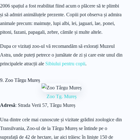
2006 spațiul a fost reabilitat fiind acum o plăcere să te plimbi
și să admiri animăluțele prezente. Copiii pot observa și admira
animale precum: maimuțe, lupi albi, lei, jaguari, lae, ponei,
pitoni, fazani, papagali, zebre, cămile și multe altele.
Dupa ce vizitați zoo-ul vă recomandăm să exlorați Muzeul
Astra, unde puteți petrece o jumătate de zi și care este unul din
principalele atracții ale
Sibiului pentru copii
.
9. Zoo Târgu Mureș
Zoo Tg. Mureș
Adresă
: Strada Verii 57, Târgu Mureș
Una dintre cele mai cunoscute și vizitate grădini zoologice din
Transilvania, Zoo-ul de la Târgu Mureș se întinde pe o
suprafață de 42 de hectare, iar aici trăiesc în liniște 150 de