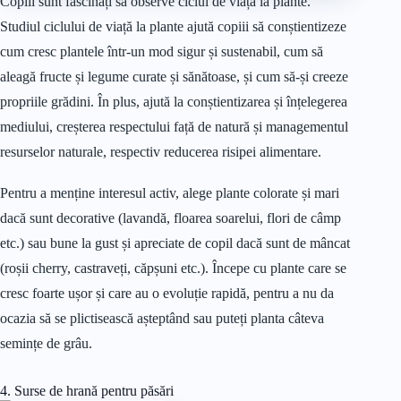
Copiii sunt fascinați să observe ciclul de viață la plante.
Studiul ciclului de viață la plante ajută copiii să conștientizeze
cum cresc plantele într-un mod sigur și sustenabil, cum să
aleagă fructe și legume curate și sănătoase, și cum să-și creeze
propriile grădini. În plus, ajută la conștientizarea și înțelegerea
mediului, creșterea respectului față de natură și managementul
resurselor naturale, respectiv reducerea risipei alimentare.
Pentru a menține interesul activ, alege plante colorate și mari
dacă sunt decorative (lavandă, floarea soarelui, flori de câmp
etc.) sau bune la gust și apreciate de copil dacă sunt de mâncat
(roșii cherry, castraveți, căpșuni etc.). Începe cu plante care se
cresc foarte ușor și care au o evoluție rapidă, pentru a nu da
ocazia să se plictisească așteptând sau puteți planta câteva
semințe de grâu.
4. Surse de hrană pentru păsări