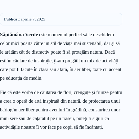
Publicat:
aprilie 7, 2025
Săptămâna Verde
este momentul perfect să le deschidem
celor mici poarta către un stil de viață mai sustenabil, dar și să
le arătăm cât de distractiv poate fi să protejăm natura. Dacă
ești în căutare de inspirație, ți-am pregătit un mix de activități
care pot fi făcute în clasă sau afară, în aer liber, toate cu accent
pe educația de mediu.
Fie că este vorba de căutarea de flori, crenguțe și frunze pentru
a crea o operă de artă inspirată din natură, de proiectarea unui
bârlog în aer liber pentru aventuri în grădină, consturirea unor
mini sere sau de cățăratul pe un traseu, puteți fi siguri că
activitățile noastre îi vor face pe copii să fie încântați.