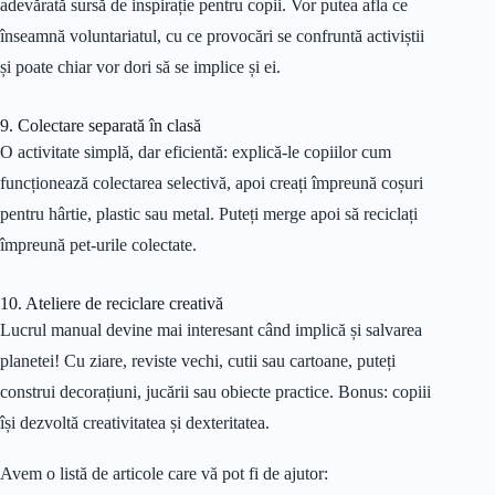
adevărată sursă de inspirație pentru copii. Vor putea afla ce
înseamnă voluntariatul, cu ce provocări se confruntă activiștii
și poate chiar vor dori să se implice și ei.
9. Colectare separată în clasă
O activitate simplă, dar eficientă: explică-le copiilor cum
funcționează colectarea selectivă, apoi creați împreună coșuri
pentru hârtie, plastic sau metal. Puteți merge apoi să reciclați
împreună pet-urile colectate.
10. Ateliere de reciclare creativă
Lucrul manual devine mai interesant când implică și salvarea
planetei! Cu ziare, reviste vechi, cutii sau cartoane, puteți
construi decorațiuni, jucării sau obiecte practice. Bonus: copiii
își dezvoltă creativitatea și dexteritatea.
Avem o listă de articole care vă pot fi de ajutor: