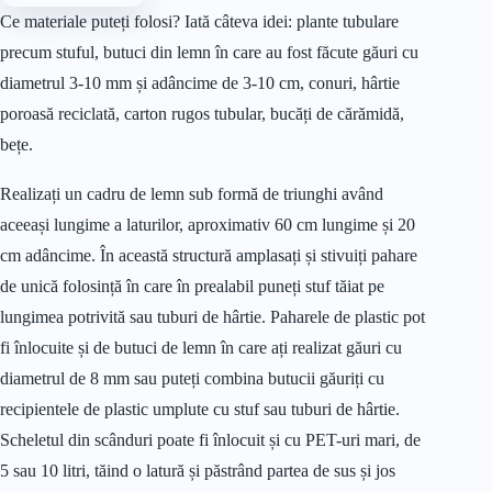
Ce materiale puteți folosi? Iată câteva idei: plante tubulare
precum stuful, butuci din lemn în care au fost făcute găuri cu
diametrul 3-10 mm și adâncime de 3-10 cm, conuri, hârtie
poroasă reciclată, carton rugos tubular, bucăți de cărămidă,
bețe.
Realizați un cadru de lemn sub formă de triunghi având
aceeași lungime a laturilor, aproximativ 60 cm lungime și 20
cm adâncime. În această structură amplasați și stivuiți pahare
de unică folosință în care în prealabil puneți stuf tăiat pe
lungimea potrivită sau tuburi de hârtie. Paharele de plastic pot
fi înlocuite și de butuci de lemn în care ați realizat găuri cu
diametrul de 8 mm sau puteți combina butucii găuriți cu
recipientele de plastic umplute cu stuf sau tuburi de hârtie.
Scheletul din scânduri poate fi înlocuit și cu PET-uri mari, de
5 sau 10 litri, tăind o latură și păstrând partea de sus și jos