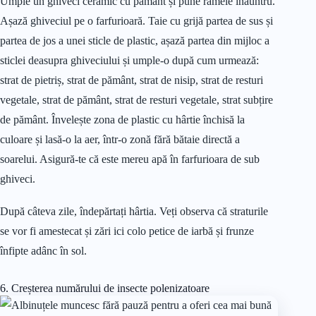
Umple un ghiveci ceramic cu pământ și pune râmele înăuntru.
Așază ghiveciul pe o farfurioară. Taie cu grijă partea de sus și
partea de jos a unei sticle de plastic, așază partea din mijloc a
sticlei deasupra ghiveciului și umple-o după cum urmează:
strat de pietriș, strat de pământ, strat de nisip, strat de resturi
vegetale, strat de pământ, strat de resturi vegetale, strat subțire
de pământ. Învelește zona de plastic cu hârtie închisă la
culoare și lasă-o la aer, într-o zonă fără bătaie directă a
soarelui. Asigură-te că este mereu apă în farfurioara de sub
ghiveci.
După câteva zile, îndepărtați hârtia. Veți observa că straturile
se vor fi amestecat și zări ici colo petice de iarbă și frunze
înfipte adânc în sol.
6. Creșterea numărului de insecte polenizatoare