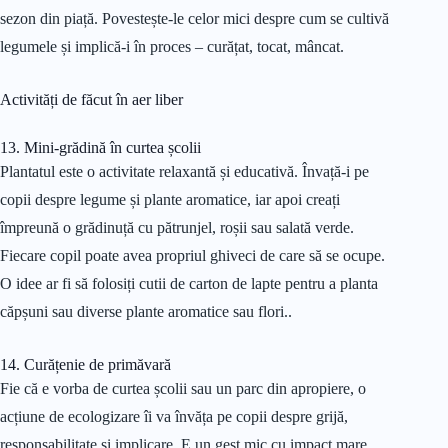
sezon din piață. Povestește-le celor mici despre cum se cultivă
legumele și implică-i în proces – curățat, tocat, mâncat.
Activități de făcut în aer liber
13. Mini-grădină în curtea școlii
Plantatul este o activitate relaxantă și educativă. Învață-i pe
copii despre legume și plante aromatice, iar apoi creați
împreună o grădinuță cu pătrunjel, roșii sau salată verde.
Fiecare copil poate avea propriul ghiveci de care să se ocupe.
O idee ar fi să folosiți cutii de carton de lapte pentru a planta
căpșuni sau diverse plante aromatice sau flori..
14. Curățenie de primăvară
Fie că e vorba de curtea școlii sau un parc din apropiere, o
acțiune de ecologizare îi va învăța pe copii despre grijă,
responsabilitate și implicare. E un gest mic cu impact mare.