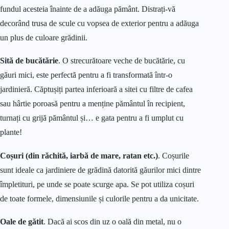
fundul acesteia înainte de a adăuga pământ. Distrați-vă
decorând trusa de scule cu vopsea de exterior pentru a adăuga
un plus de culoare grădinii.
Sită de bucătărie
. O strecurătoare veche de bucătărie, cu
găuri mici, este perfectă pentru a fi transformată într-o
jardinieră. Căptușiți partea inferioară a sitei cu filtre de cafea
sau hârtie poroasă pentru a menține pământul în recipient,
turnați cu grijă pământul și… e gata pentru a fi umplut cu
plante!
Coșuri (din răchită, iarbă de mare, ratan etc.)
. Coșurile
sunt ideale ca jardiniere de grădină datorită găurilor mici dintre
împletituri, pe unde se poate scurge apa. Se pot utiliza coșuri
de toate formele, dimensiunile și culorile pentru a da unicitate.
Oale de gătit
. Dacă ai scos din uz o oală din metal, nu o