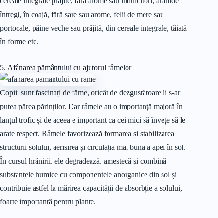
cereale integrale prăjite, fără arome sau îndulcitori, arahide
întregi, în coajă, fără sare sau arome, felii de mere sau
portocale, pâine veche sau prăjită, din cereale integrale, tăiată
în forme etc.
5. Afânarea pământului cu ajutorul râmelor
Copiii sunt fascinați de râme, oricât de dezgustătoare li s-ar
putea părea părinților. Dar râmele au o importanță majoră în
lanțul trofic și de aceea e important ca cei mici să învețe să le
arate respect. Râmele favorizează formarea și stabilizarea
structurii solului, aerisirea și circulația mai bună a apei în sol.
În cursul hrănirii, ele degradează, amestecă și combină
substanțele humice cu componentele anorganice din sol și
contribuie astfel la mărirea capacității de absorbție a solului,
foarte importantă pentru plante.