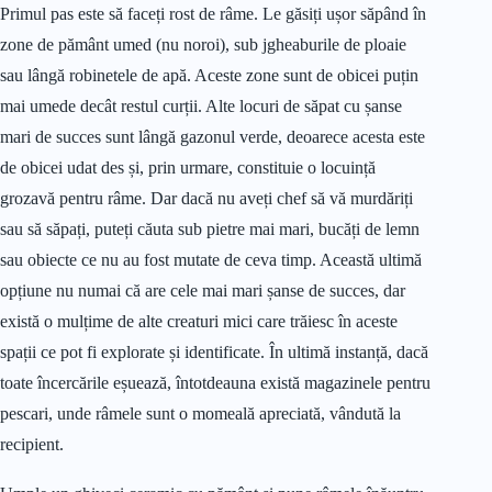
Primul pas este să faceți rost de râme. Le găsiți ușor săpând în
zone de pământ umed (nu noroi), sub jgheaburile de ploaie
sau lângă robinetele de apă. Aceste zone sunt de obicei puțin
mai umede decât restul curții. Alte locuri de săpat cu șanse
mari de succes sunt lângă gazonul verde, deoarece acesta este
de obicei udat des și, prin urmare, constituie o locuință
grozavă pentru râme. Dar dacă nu aveți chef să vă murdăriți
sau să săpați, puteți căuta sub pietre mai mari, bucăți de lemn
sau obiecte ce nu au fost mutate de ceva timp. Această ultimă
opțiune nu numai că are cele mai mari șanse de succes, dar
există o mulțime de alte creaturi mici care trăiesc în aceste
spații ce pot fi explorate și identificate. În ultimă instanță, dacă
toate încercările eșuează, întotdeauna există magazinele pentru
pescari, unde râmele sunt o momeală apreciată, vândută la
recipient.