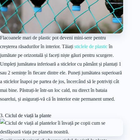
Flacoanele mari de plastic pot deveni mini-sere pentru
creșterea răsadurilor în interior. Tăiați
sticlele de plastic
în
jumătate pe orizontală și faceți niște găuri pentru scurgere.
Umpleți jumătatea inferioară a sticlelor cu pământ și plantați 1
sau 2 semințe în fiecare dintre ele. Puneți jumătatea superioară
a sticlelor înapoi pe partea de jos, încercând să le potriviți cât
mai bine. Păstrați-le într-un loc cald, nu direct în bataia
soarelui, și asigurați-vă că în interior este permanent umed.
3. Ciclul de viață la plante