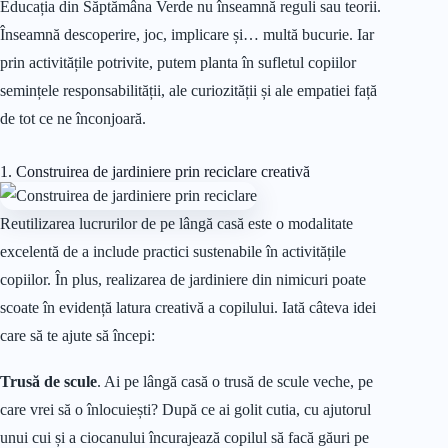
Educația din Săptămâna Verde nu înseamnă reguli sau teorii.
Înseamnă descoperire, joc, implicare și… multă bucurie. Iar
prin activitățile potrivite, putem planta în sufletul copiilor
semințele responsabilității, ale curiozității și ale empatiei față
de tot ce ne înconjoară.
1. Construirea de jardiniere prin reciclare creativă
Reutilizarea lucrurilor de pe lângă casă este o modalitate
excelentă de a include practici sustenabile în activitățile
copiilor. În plus, realizarea de jardiniere din nimicuri poate
scoate în evidență latura creativă a copilului. Iată câteva idei
care să te ajute să începi:
Trusă de scule
. Ai pe lângă casă o trusă de scule veche, pe
care vrei să o înlocuiești? După ce ai golit cutia, cu ajutorul
unui cui și a ciocanului încurajează copilul să facă găuri pe