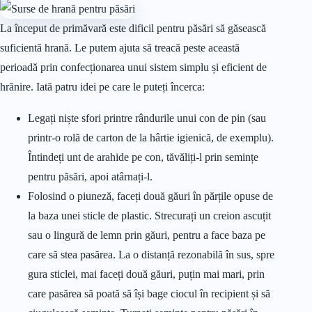
La început de primăvară este dificil pentru păsări să găsească
suficientă hrană. Le putem ajuta să treacă peste această
perioadă prin confecționarea unui sistem simplu și eficient de
hrănire. Iată patru idei pe care le puteți încerca:
Legați niște sfori printre rândurile unui con de pin (sau
printr-o rolă de carton de la hârtie igienică, de exemplu).
Întindeți unt de arahide pe con, tăvăliți-l prin semințe
pentru păsări, apoi atârnați-l.
Folosind o piuneză, faceți două găuri în părțile opuse de
la baza unei sticle de plastic. Strecurați un creion ascuțit
sau o lingură de lemn prin găuri, pentru a face baza pe
care să stea pasărea. La o distanță rezonabilă în sus, spre
gura sticlei, mai faceți două găuri, puțin mai mari, prin
care pasărea să poată să își bage ciocul în recipient și să