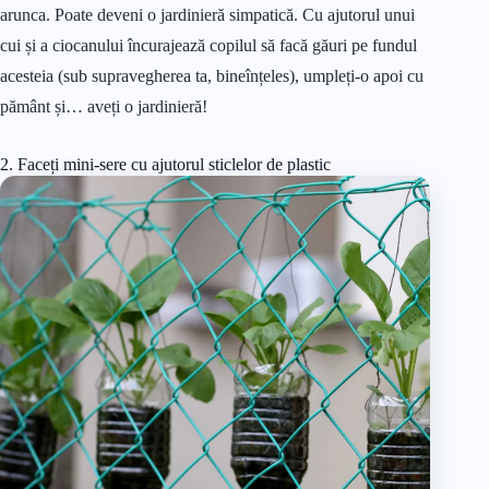
arunca. Poate deveni o jardinieră simpatică. Cu ajutorul unui
cui și a ciocanului încurajează copilul să facă găuri pe fundul
acesteia (sub supravegherea ta, bineînțeles), umpleți-o apoi cu
pământ și… aveți o jardinieră!
2. Faceți mini-sere cu ajutorul sticlelor de plastic