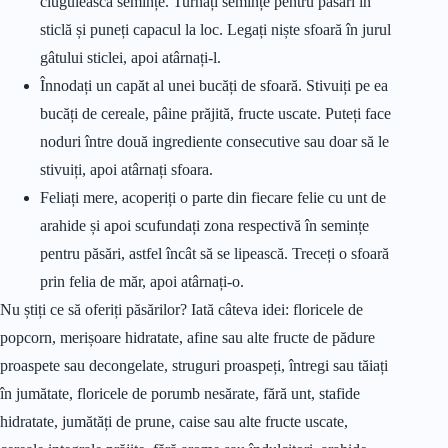
ciugulească semințe. Turnați semințe pentru păsări în
sticlă și puneți capacul la loc. Legați niște sfoară în jurul
gâtului sticlei, apoi atârnați-l.
Înnodați un capăt al unei bucăți de sfoară. Stivuiți pe ea
bucăți de cereale, pâine prăjită, fructe uscate. Puteți face
noduri între două ingrediente consecutive sau doar să le
stivuiți, apoi atârnați sfoara.
Feliați mere, acoperiți o parte din fiecare felie cu unt de
arahide și apoi scufundați zona respectivă în semințe
pentru păsări, astfel încât să se lipească. Treceți o sfoară
prin felia de măr, apoi atârnați-o.
Nu știți ce să oferiți păsărilor? Iată câteva idei: floricele de
popcorn, merișoare hidratate, afine sau alte fructe de pădure
proaspete sau decongelate, struguri proaspeți, întregi sau tăiați
în jumătate, floricele de porumb nesărate, fără unt, stafide
hidratate, jumătăți de prune, caise sau alte fructe uscate,