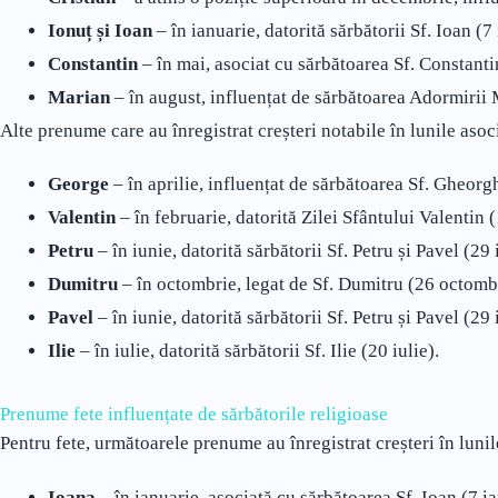
Ionuț și Ioan
– în ianuarie, datorită sărbătorii Sf. Ioan (7
Constantin
– în mai, asociat cu sărbătoarea Sf. Constanti
Marian
– în august, influențat de sărbătoarea Adormirii
Alte prenume care au înregistrat creșteri notabile în lunile asoci
George
– în aprilie, influențat de sărbătoarea Sf. Gheorgh
Valentin
– în februarie, datorită Zilei Sfântului Valentin (
Petru
– în iunie, datorită sărbătorii Sf. Petru și Pavel (29 
Dumitru
– în octombrie, legat de Sf. Dumitru (26 octombr
Pavel
– în iunie, datorită sărbătorii Sf. Petru și Pavel (29 
Ilie
– în iulie, datorită sărbătorii Sf. Ilie (20 iulie).
Prenume fete influențate de sărbătorile religioase
Pentru fete, următoarele prenume au înregistrat creșteri în lunil
Ioana
– în ianuarie, asociată cu sărbătoarea Sf. Ioan (7 ia