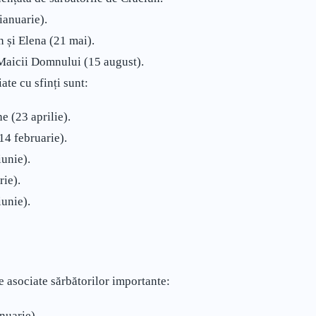
 ianuarie).
n și Elena (21 mai).
 Maicii Domnului (15 august).
ate cu sfinți sunt:
e (23 aprilie).
14 februarie).
iunie).
ie).
iunie).
e asociate sărbătorilor importante:
nuarie).