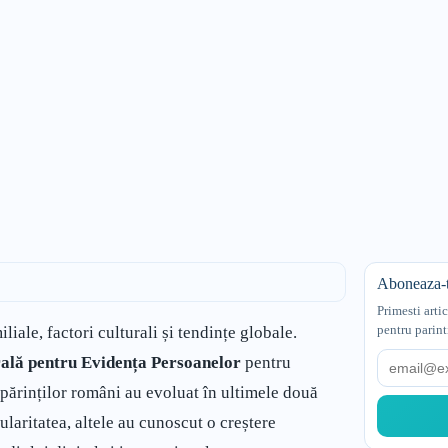
Aboneaza-t
Primesti arti
pentru parint
iale, factori culturali și tendințe globale.
Email
ală pentru Evidența Persoanelor
pentru
 părinților români au evoluat în ultimele două
ularitatea, altele au cunoscut o creștere