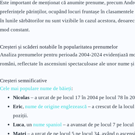
Este important de menționat că anumite prenume, precum Andre
preferințele părinților, ocupând locuri fruntașe în clasamentele 
în lunile sărbătorilor nu sunt vizibile în cazul acestora, deoare
mod constant.
Creșteri și scăderi notabile în popularitatea prenumelor
Analiza prenumelor pentru perioada 2004-2024 evidențiază modif
români, reflectate în ascensiuni spectaculoase ale unor nume și 
Creșteri semnificative
Cele mai populare nume de băieți
:
Nicolas
– a urcat de pe locul 17 în 2004 pe locul 78 în 20
Eric
,
nume de origine englezească
– a crescut de la locul
poziții.
Luca
, un
nume spaniol
– a avansat de pe locul 7 pe locul 
Matei
– a urcat de pe locul 5 pe locul 34, având o ascensi