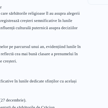
r
care sărbătorile religioase îl au asupra alegerii
egistrează creșteri semnificative în lunile
influență culturală puternică asupra deciziilor
melor pe parcursul unui an, evidențiind lunile în
e reflectă cea mai bună clasare a prenumelui în
e creșteri.
icative în lunile dedicate sfinților cu același
 (27 decembrie).
uențată de sărbătorile de Crăciun.