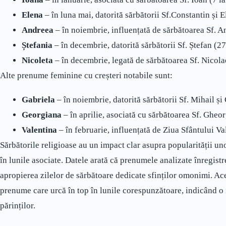
Elena
– în luna mai, datorită sărbătorii Sf.Constantin și E
Andreea
– în noiembrie, influențată de sărbătoarea Sf. A
Ștefania
– în decembrie, datorită sărbătorii Sf. Ștefan (2
Nicoleta
– în decembrie, legată de sărbătoarea Sf. Nicola
Alte prenume feminine cu creșteri notabile sunt:
Gabriela
– în noiembrie, datorită sărbătorii Sf. Mihail și
Georgiana
– în aprilie, asociată cu sărbătoarea Sf. Gheor
Valentina
– în februarie, influențată de Ziua Sfântului Va
Sărbătorile religioase au un impact clar asupra popularității u
în lunile asociate. Datele arată că prenumele analizate înregist
apropierea zilelor de sărbătoare dedicate sfinților omonimi. Ace
prenume care urcă în top în lunile corespunzătoare, indicând o 
părinților.