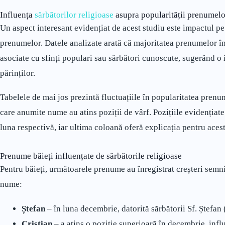
Influența
sărbătorilor religioase
asupra popularității prenumelo
Un aspect interesant evidențiat de acest studiu este impactul pe 
prenumelor. Datele analizate arată că majoritatea prenumelor înr
asociate cu sfinți populari sau sărbători cunoscute, sugerând o 
părinților.
Tabelele de mai jos prezintă fluctuațiile în popularitatea prenu
care anumite nume au atins poziții de vârf. Pozițiile evidențiat
luna respectivă, iar ultima coloană oferă explicația pentru acest
Prenume băieți influențate de sărbătorile religioase
Pentru băieți, următoarele prenume au înregistrat creșteri semnif
nume:
Ștefan
– în luna decembrie, datorită sărbătorii Sf. Ștefan
Cristian
– a atins o poziție superioară în decembrie, infl