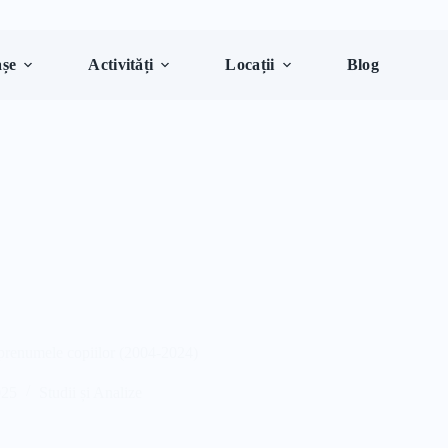
șe
Activități
Locații
Blog
u prenumele copiilor (2004-2024)
025
Studii și Analize