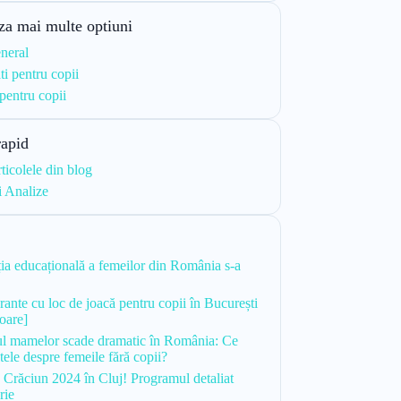
za mai multe optiuni
neral
ti pentru copii
 pentru copii
rapid
rticolele din blog
i Analize
i
ia educațională a femeilor din România s-a
urante cu loc de joacă pentru copii în București
toare]
l mamelor scade dramatic în România: Ce
tele despre femeile fără copii?
 Crăciun 2024 în Cluj! Programul detaliat
rie