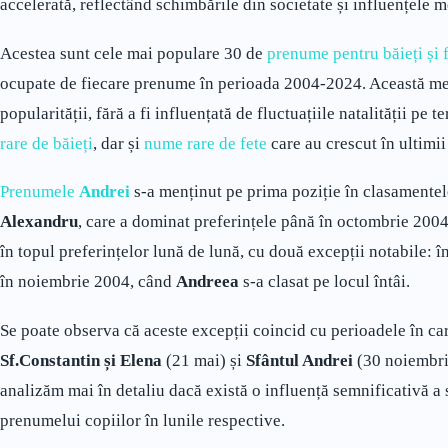
accelerată, reflectând schimbările din societate și influențele me
Acestea sunt cele mai populare 30 de
prenume pentru băieți și 
ocupate de fiecare prenume în perioada 2004-2024. Această met
popularității, fără a fi influențată de fluctuațiile natalității p
rare de băieți
, dar și
nume rare de fete
care au crescut în ultimii
Prenumele
Andrei
s-a menținut pe prima poziție în clasamentel
Alexandru
, care a dominat preferințele până în octombrie 2004
în topul preferințelor lună de lună, cu două excepții notabile: 
în noiembrie 2004, când
Andreea
s-a clasat pe locul întâi.
Se poate observa că aceste excepții coincid cu perioadele în car
Sf.Constantin și Elena
(21 mai) și
Sfântul Andrei
(30 noiembrie
analizăm mai în detaliu dacă există o influență semnificativă a 
prenumelui copiilor în lunile respective.