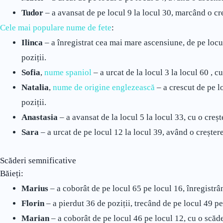
Tudor
– a avansat de pe locul 9 la locul 30, marcând o cre
Cele mai populare nume de fete
:
Ilinca
– a înregistrat cea mai mare ascensiune, de pe locu
poziții.
Sofia
,
nume spaniol
– a urcat de la locul 3 la locul 60 , c
Natalia
,
nume de origine englezească
– a crescut de pe l
poziții.
Anastasia
– a avansat de la locul 5 la locul 33, cu o creșt
Sara
– a urcat de pe locul 12 la locul 39, având o creștere
Scăderi semnificative
Băieți:
Marius
– a coborât de pe locul 65 pe locul 16, înregistrâ
Florin
– a pierdut 36 de poziții, trecând de pe locul 49 pe
Marian
– a coborât de pe locul 46 pe locul 12, cu o scăde