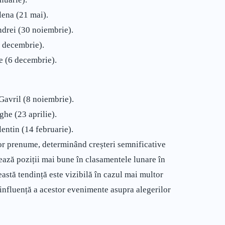
lena (21 mai).
ndrei (30 noiembrie).
7 decembrie).
e (6 decembrie).
 Gavril (8 noiembrie).
ghe (23 aprilie).
lentin (14 februarie).
nor prenume, determinând creșteri semnificative
rează poziții mai bune în clasamentele lunare în
astă tendință este vizibilă în cazul mai multor
influență a acestor evenimente asupra alegerilor