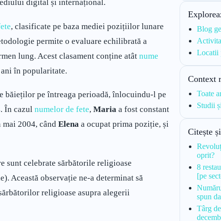
diului digital și internațional.
Explorea
fete
, clasificate pe baza mediei pozițiilor lunare
Blog ge
odologie permite o evaluare echilibrată a
Activita
Locatii
e termen lung. Acest clasament conține atât
nume
 ani în popularitate.
Context 
Toate a
e băieților pe întreaga perioadă, înlocuindu-l pe
Studii ș
. În cazul
numelor de fete
,
Maria
a fost constant
în mai 2004, când
Elena
a ocupat prima poziție, și
Citește ș
Revoluț
oprit?
e sunt celebrate sărbătorile religioase
8 resta
[pe sec
). Această observație ne-a determinat să
Număru
sărbătorilor religioase asupra alegerii
spun da
Târg de
decemb