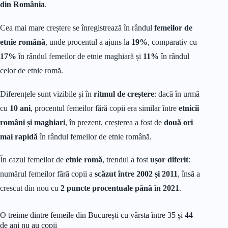
din România
.
Cea mai mare creștere se înregistrează în rândul
femeilor de
etnie română
, unde procentul a ajuns la
19%
, comparativ cu
17%
în rândul femeilor de etnie maghiară și
11%
în rândul
celor de etnie romă.
Diferențele sunt vizibile și în
ritmul de creștere
: dacă în urmă
cu
10 ani
, procentul femeilor fără copii era similar între
etnicii
români și maghiari
, în prezent, creșterea a fost de
două ori
mai rapidă
în rândul femeilor de etnie română.
În cazul femeilor de
etnie romă
, trendul a fost
ușor diferit
:
numărul femeilor fără copii a
scăzut între 2002 și 2011
, însă a
crescut din nou cu
2 puncte procentuale până în 2021
.
O treime dintre femeile din București cu vârsta între 35 și 44
de ani nu au copii