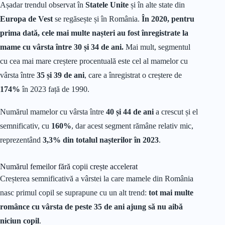
Așadar trendul observat în
Statele Unite
și în alte state din
Europa de Vest
se regăsește și în România.
În 2020, pentru
prima dată, cele mai multe nașteri au fost înregistrate la
mame cu vârsta între 30 și 34 de ani.
Mai mult, segmentul
cu cea mai mare creștere procentuală este cel al mamelor cu
vârsta între
35 și 39 de ani
, care a înregistrat o creștere de
174%
în 2023 față de 1990.
Numărul mamelor cu vârsta între
40 și 44 de ani
a crescut și el
semnificativ, cu
160%
, dar acest segment rămâne relativ mic,
reprezentând
3,3% din totalul nașterilor în 2023
.
Numărul femeilor fără copii crește accelerat
Creșterea semnificativă a vârstei la care mamele din România
nasc primul copil se suprapune cu un alt trend:
tot mai multe
românce cu vârsta de peste 35 de ani ajung să nu aibă
niciun copil
.