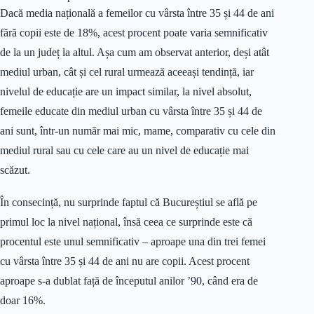
Dacă media națională a femeilor cu vârsta între 35 și 44 de ani
fără copii este de 18%, acest procent poate varia semnificativ
de la un județ la altul. Așa cum am observat anterior, deși atât
mediul urban, cât și cel rural urmează aceeași tendință, iar
nivelul de educație are un impact similar, la nivel absolut,
femeile educate din mediul urban cu vârsta între 35 și 44 de
ani sunt, într-un număr mai mic, mame, comparativ cu cele din
mediul rural sau cu cele care au un nivel de educație mai
scăzut.
În consecință, nu surprinde faptul că Bucureștiul se află pe
primul loc la nivel național, însă ceea ce surprinde este că
procentul este unul semnificativ – aproape una din trei femei
cu vârsta între 35 și 44 de ani nu are copii. Acest procent
aproape s-a dublat față de începutul anilor ’90, când era de
doar 16%.