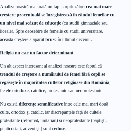
Analiza noastră mai arată un fapt surprinzător:
cea mai mare
creștere procentuală se înregistrează în rândul femeilor cu
un nivel mai scăzut de educație
(cu studii gimnaziale sau
liceale). Spre deosebire de femeile cu studii universitare,
această creștere a apărut
brusc
în ultimul deceniu.
Religia nu este un factor determinant
Un alt aspect interesant al analizei noastre este faptul că
trendul de creștere a numărului de femei fără copii se
regăsește în majoritatea cultelor religioase din România
,
fie ele ortodoxe, catolice, protestante sau neoprotestante.
Nu există
diferențe semnificative
între cele mai mari două
culte, ortodox și catolic, iar discrepanțele față de cultele
protestante (reformat, unitarian) și neoprotestante (baptiști,
penticostali, adventiști) sunt
reduse
.