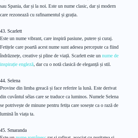
sau Spania, dar și la noi. Este un nume clasic, dar și modern
care rezonează cu rafinamentul și grația.
43. Scarlett
Este un nume vibrant, care inspiră pasiune, putere și curaj.
Fetițele care poartă acest nume sunt adesea percepute ca fiind
îndrăznețe, creative și pline de viață. Scarlett este un
nume de
inspirație engleză
, dar cu o notă clasică de eleganță și stil.
44. Selena
Provine din limba greacă și face referire la lună. Este derivat
din cuvântul sélas care se traduce ca luminos. Numele Selena
se potrivește de minune pentru fetița care sosește ca o rază de
lumină în viața ta.
45. Smaranda
Este un
nume românesc
rar și rafinat, asociat cu puritatea și