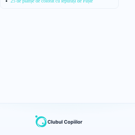
25 de planșe de colorat cu iepurași de Paște