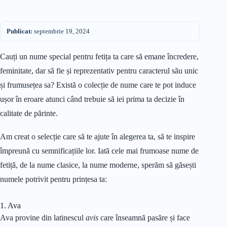
Publicat:
septembrie 19, 2024
Cauți un nume special pentru fetița ta care să emane încredere,
feminitate, dar să fie și reprezentativ pentru caracterul său unic
și frumusețea sa? Există o colecție de nume care te pot induce
ușor în eroare atunci când trebuie să iei prima ta decizie în
calitate de părinte.
Am creat o selecție care să te ajute în alegerea ta, să te inspire
împreună cu semnificațiile lor. Iată cele mai frumoase nume de
fetiță, de la nume clasice, la nume moderne, sperăm să găsești
numele potrivit pentru prințesa ta:
1. Ava
Ava provine din latinescul
avis
care înseamnă pasăre și face