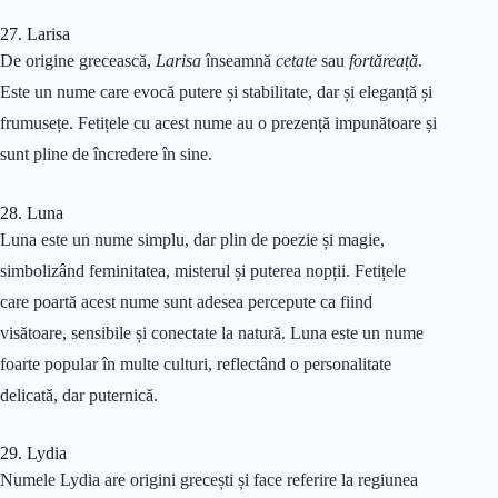
27. Larisa
De origine grecească,
Larisa
înseamnă
cetate
sau
fortăreață
.
Este un nume care evocă putere și stabilitate, dar și eleganță și
frumusețe. Fetițele cu acest nume au o prezență impunătoare și
sunt pline de încredere în sine.
28. Luna
Luna este un nume simplu, dar plin de poezie și magie,
simbolizând feminitatea, misterul și puterea nopții. Fetițele
care poartă acest nume sunt adesea percepute ca fiind
visătoare, sensibile și conectate la natură. Luna este un nume
foarte popular în multe culturi, reflectând o personalitate
delicată, dar puternică.
29. Lydia
Numele Lydia are origini grecești și face referire la regiunea