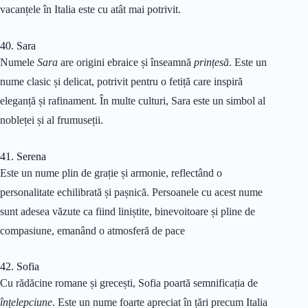
vacanțele în Italia este cu atât mai potrivit.
40. Sara
Numele
Sara
are origini ebraice și înseamnă
prințesă
. Este un
nume clasic și delicat, potrivit pentru o fetiță care inspiră
eleganță și rafinament. În multe culturi, Sara este un simbol al
nobleței și al frumuseții.
41. Serena
Este un nume plin de grație și armonie, reflectând o
personalitate echilibrată și pașnică. Persoanele cu acest nume
sunt adesea văzute ca fiind liniștite, binevoitoare și pline de
compasiune, emanând o atmosferă de pace
42. Sofia
Cu rădăcine romane și grecești, Sofia poartă semnificația de
înțelepciune
. Este un nume foarte apreciat în țări precum Italia