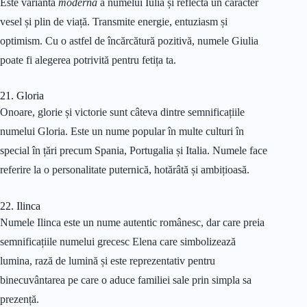
Este varianta
modernă
a numelui Iulia și reflectă un caracter
vesel și plin de viață. Transmite energie, entuziasm și
optimism. Cu o astfel de încărcătură pozitivă, numele Giulia
poate fi alegerea potrivită pentru fetița ta.
21. Gloria
Onoare, glorie și victorie sunt câteva dintre semnificațiile
numelui Gloria. Este un nume popular în multe culturi în
special în țări precum Spania, Portugalia și Italia. Numele face
referire la o personalitate puternică, hotărâtă și ambițioasă.
22. Ilinca
Numele Ilinca este un nume autentic românesc, dar care preia
semnificațiile numelui grecesc Elena care simbolizează
lumina, rază de lumină și este reprezentativ pentru
binecuvântarea pe care o aduce familiei sale prin simpla sa
prezență.