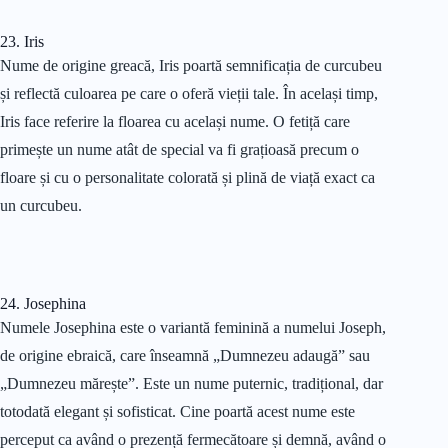
23. Iris
Nume de origine greacă, Iris poartă semnificația de curcubeu
și reflectă culoarea pe care o oferă vieții tale. În același timp,
Iris face referire la floarea cu același nume. O fetiță care
primește un nume atât de special va fi grațioasă precum o
floare și cu o personalitate colorată și plină de viață exact ca
un curcubeu.
24. Josephina
Numele Josephina este o variantă feminină a numelui Joseph,
de origine ebraică, care înseamnă „Dumnezeu adaugă” sau
„Dumnezeu mărește”. Este un nume puternic, tradițional, dar
totodată elegant și sofisticat. Cine poartă acest nume este
perceput ca având o prezență fermecătoare și demnă, având o