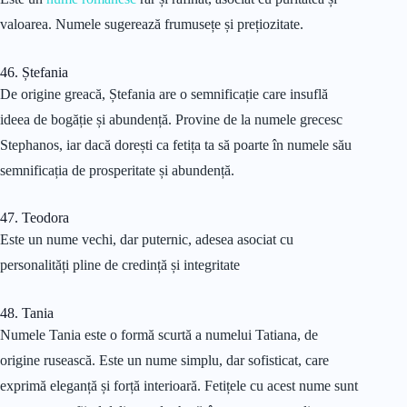
valoarea. Numele sugerează frumusețe și prețiozitate.
46. Ștefania
De origine greacă, Ștefania are o semnificație care insuflă
ideea de bogăție și abundență. Provine de la numele grecesc
Stephanos, iar dacă dorești ca fetița ta să poarte în numele său
semnificația de prosperitate și abundență.
47. Teodora
Este un nume vechi, dar puternic, adesea asociat cu
personalități pline de credință și integritate
48. Tania
Numele Tania este o formă scurtă a numelui Tatiana, de
origine rusească. Este un nume simplu, dar sofisticat, care
exprimă eleganță și forță interioară. Fetițele cu acest nume sunt