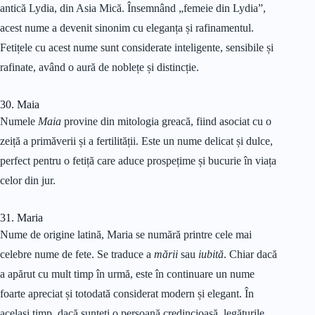
antică Lydia, din Asia Mică. Însemnând „femeie din Lydia”,
acest nume a devenit sinonim cu eleganța și rafinamentul.
Fetițele cu acest nume sunt considerate inteligente, sensibile și
rafinate, având o aură de noblețe și distincție.
30. Maia
Numele
Maia
provine din mitologia greacă, fiind asociat cu o
zeiță a primăverii și a fertilității. Este un nume delicat și dulce,
perfect pentru o fetiță care aduce prospețime și bucurie în viața
celor din jur.
31. Maria
Nume de origine latină, Maria se numără printre cele mai
celebre nume de fete. Se traduce a
mării
sau
iubită
. Chiar dacă
a apărut cu mult timp în urmă, este în continuare un nume
foarte apreciat și totodată considerat modern și elegant. În
același timp, dacă sunteți o persoană credincioasă, legăturile