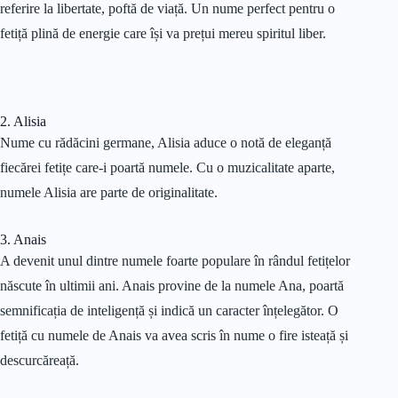
referire la libertate, poftă de viață. Un nume perfect pentru o
fetiță plină de energie care își va prețui mereu spiritul liber.
2. Alisia
Nume cu rădăcini germane, Alisia aduce o notă de eleganță
fiecărei fetițe care-i poartă numele. Cu o muzicalitate aparte,
numele Alisia are parte de originalitate.
3. Anais
A devenit unul dintre numele foarte populare în rândul fetițelor
născute în ultimii ani. Anais provine de la numele Ana, poartă
semnificația de inteligență și indică un caracter înțelegător. O
fetiță cu numele de Anais va avea scris în nume o fire isteață și
descurcăreață.