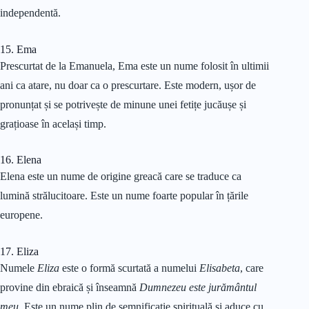
independentă.
15. Ema
Prescurtat de la Emanuela, Ema este un nume folosit în ultimii
ani ca atare, nu doar ca o prescurtare. Este modern, ușor de
pronunțat și se potrivește de minune unei fetițe jucăușe și
grațioase în același timp.
16. Elena
Elena este un nume de origine greacă care se traduce ca
lumină strălucitoare. Este un nume foarte popular în țările
europene.
17. Eliza
Numele
Eliza
este o formă scurtată a numelui
Elisabeta
, care
provine din ebraică și înseamnă
Dumnezeu este jurământul
meu
. Este un nume plin de semnificație spirituală și aduce cu