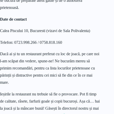
se bucură de preparate atent gătite și de o atmosferă
prietenoasă.
Date de contact
Calea Piscului 10, Bucuresti (vizavi de Sala Polivalenta)
Telefon: 0723.998.266 / 0758.818.160
Dacă ai și tu un restaurant preferat cu loc de joacă, pe care noi
l-am scăpat din vedere, spune-ne! Ne bucurăm mereu să
primim recomandări, pentru ca lista locurilor prietenoase cu
părinții și distractive pentru cei mici să fie din ce în ce mai
mare.
Ieșirile la restaurant nu trebuie să fie o provocare. Pot fi timp
de calitate, râsete, farfurii goale și copii bucuroși. Așa că… hai
la joacă și la mâncare bună! Găsești în directorul nostru și mai