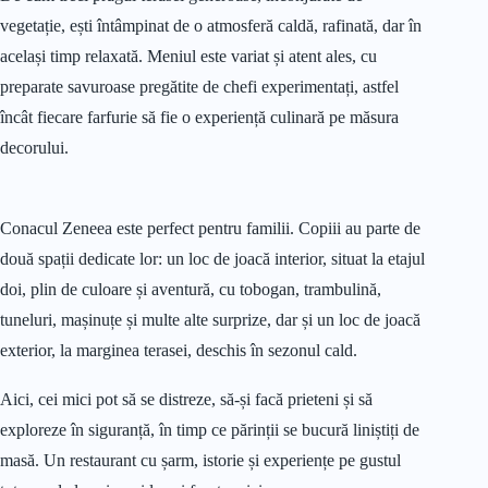
vegetație, ești întâmpinat de o atmosferă caldă, rafinată, dar în
același timp relaxată. Meniul este variat și atent ales, cu
preparate savuroase pregătite de chefi experimentați, astfel
încât fiecare farfurie să fie o experiență culinară pe măsura
decorului.
Conacul Zeneea este perfect pentru familii. Copiii au parte de
două spații dedicate lor: un loc de joacă interior, situat la etajul
doi, plin de culoare și aventură, cu tobogan, trambulină,
tuneluri, mașinuțe și multe alte surprize, dar și un loc de joacă
exterior, la marginea terasei, deschis în sezonul cald.
Aici, cei mici pot să se distreze, să-și facă prieteni și să
exploreze în siguranță, în timp ce părinții se bucură liniștiți de
masă. Un restaurant cu șarm, istorie și experiențe pe gustul