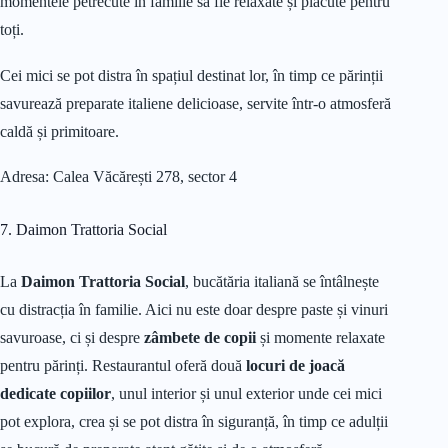
momentele petrecute în familie să fie relaxate și plăcute pentru
toți.
Cei mici se pot distra în spațiul destinat lor, în timp ce părinții
savurează preparate italiene delicioase, servite într-o atmosferă
caldă și primitoare.
Adresa: Calea Văcărești 278, sector 4
7. Daimon Trattoria Social
La
Daimon Trattoria Social
, bucătăria italiană se întâlnește
cu distracția în familie. Aici nu este doar despre paste și vinuri
savuroase, ci și despre
zâmbete de copii
și momente relaxate
pentru părinți. Restaurantul oferă două
locuri de joacă
dedicate copiilor
, unul interior și unul exterior unde cei mici
pot explora, crea și se pot distra în siguranță, în timp ce adulții