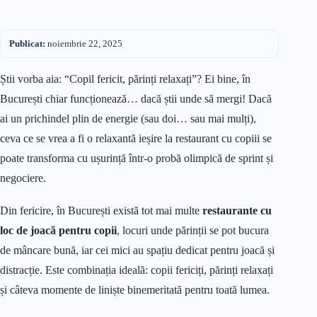
Publicat:
noiembrie 22, 2025
Știi vorba aia: “Copil fericit, părinți relaxați”? Ei bine, în
București chiar funcționează… dacă știi unde să mergi! Dacă
ai un prichindel plin de energie (sau doi… sau mai mulți),
ceva ce se vrea a fi o relaxantă ieșire la restaurant cu copiii se
poate transforma cu ușurință într-o probă olimpică de sprint și
negociere.
Din fericire, în București există tot mai multe
restaurante cu
loc de joacă pentru copii
, locuri unde părinții se pot bucura
de mâncare bună, iar cei mici au spațiu dedicat pentru joacă și
distracție. Este combinația ideală: copii fericiți, părinți relaxați
și câteva momente de liniște binemeritată pentru toată lumea.