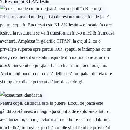
5. Restaurant KLANdestin
Prima recomandare de pe lista de restaurante cu loc de joacă
pentru copii în București este KLANdestin – o locație în care
ieșirea la restaurant se va fi transformat într-o mică & frumoasă
aventură. Amplasat în galeriile TITAN, la etajul 2, cu o
priveliște superbă spre parcul IOR, spațiul te întâmpină cu un
design exuberant și detalii inspirate din natură, care aduc un
touch
binevenit de junglă urbană chiar în mijlocul orașului.
Aici te poți bucura de o masă delicioasă, un pahar de relaxare
și timp de calitate petrecut alături de cei dragi.
Pentru copii, distracția este la putere. Locul de joacă este
gândit să stârnească imaginația și pofta de explorare a tuturor
aventurierilor, chiar și celor mai mici dintre cei mici: labirint,
trambulină, tobogane, piscină cu bile și tot felul de provocări