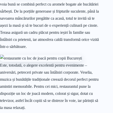
voia bună se combină perfect cu aromele bogate ale bucătăriei
sârbești. De la porțiile generoase și fripturile suculente, până la
savoarea mâncărurilor pregătite ca acasă, totul te invită să te
așezi la masă și să te bucuri de o experiență culinară pe cinste.
Terasa asigură un cadru plăcut pentru ieșiri în familie sau
întâlniri cu prietenii, iar atmosfera caldă transformă orice vizită
într-o sărbătoare.
Este, totodată, o alegere excelentă pentru evenimente –
aniversări, petreceri private sau întâlniri corporate. Veselia,
muzica și bunătățile tradiționale creează decorul perfect pentru
amintiri memorabile. Pentru cei mici, restaurantul pune la
dispoziție un loc de joacă modern, colorat și sigur, dotat cu
televizor, astfel încât copiii să se distreze în voie, iar părinții să
ia masa relaxați.