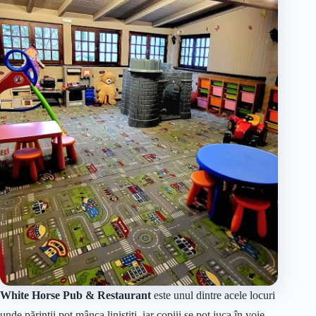
White Horse Pub & Restaurant
este unul dintre acele locuri
unde părinții pot mânca liniștiți, iar copiii se pot juca în voie.