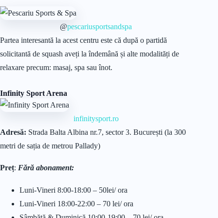
@
pescariusportsandspa
Partea interesantă la acest centru este că după o partidă
solicitantă de squash aveți la îndemână și alte modalități de
relaxare precum: masaj, spa sau înot.
Infinity Sport Arena
infinitysport.ro
Adresă:
Strada Balta Albina nr.7, sector 3. București (la 300
metri de sația de metrou Pallady)
Preț
:
Fără abonament:
Luni-Vineri 8:00-18:00 – 50lei/ ora
Luni-Vineri 18:00-22:00 – 70 lei/ ora
Sâmbătă & Duminică 10:00-19:00 – 70 lei/ ora