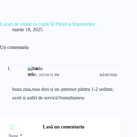
Locuri de vizitat cu copiii în Pitești și împrejurimi
martie 18, 2025
Un comentariu
mihaela
MAI 2, 2025/8:31 PM
RĂSPUNDE
buna ziua,rnas dori si un antrenor pdntru 1-2 sedinte,
aveti si astfel de servicii?rnmultumesc
Lasă un comentariu
Nume
*