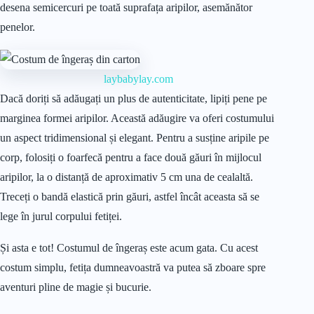
desena semicercuri pe toată suprafața aripilor, asemănător
penelor.
laybabylay.com
Dacă doriți să adăugați un plus de autenticitate, lipiți pene pe
marginea formei aripilor. Această adăugire va oferi costumului
un aspect tridimensional și elegant. Pentru a susține aripile pe
corp, folosiți o foarfecă pentru a face două găuri în mijlocul
aripilor, la o distanță de aproximativ 5 cm una de cealaltă.
Treceți o bandă elastică prin găuri, astfel încât aceasta să se
lege în jurul corpului fetiței.
Și asta e tot! Costumul de îngeraș este acum gata. Cu acest
costum simplu, fetița dumneavoastră va putea să zboare spre
aventuri pline de magie și bucurie.