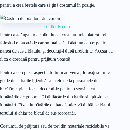
pentru a crea bretele care să țină costumul în poziție.
studiodiy.com
Pentru a adăuga un detaliu dulce, creați un mic blat rotund
folosind o bucată de carton mai lată. Tăiați un capac pentru
partea de sus a blatului și decorați-l după preferințe. Acesta va
fi ca o coroană pentru prăjitura voastră.
Pentru a completa aspectul tortului aniversar, folosiți sulurile
goale de la hârtie igienică sau cele de la prosoapele de
bucătărie, pictați-le și decorați-le pentru a semăna cu
lumânările de pe tort. Tăiați flăcările din hârtie și lipiți-le pe
lumânări. Fixați lumânările cu bandă adezivă dublă pe blatul
tortului și chiar pe blatul de sus (coroană).
Costumul de prăjitură sau de tort din materiale reciclabile va