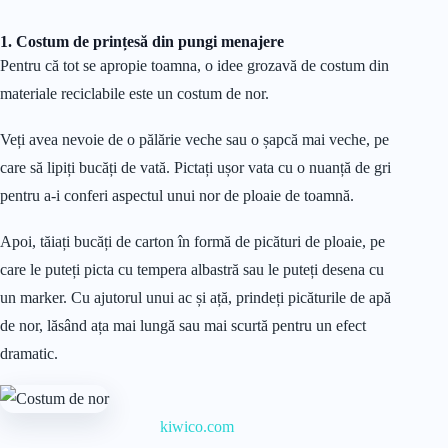
1. Costum de prințesă din pungi menajere
Pentru că tot se apropie toamna, o idee grozavă de costum din
materiale reciclabile este un costum de nor.
Veți avea nevoie de o pălărie veche sau o șapcă mai veche, pe
care să lipiți bucăți de vată. Pictați ușor vata cu o nuanță de gri
pentru a-i conferi aspectul unui nor de ploaie de toamnă.
Apoi, tăiați bucăți de carton în formă de picături de ploaie, pe
care le puteți picta cu tempera albastră sau le puteți desena cu
un marker. Cu ajutorul unui ac și ață, prindeți picăturile de apă
de nor, lăsând ața mai lungă sau mai scurtă pentru un efect
dramatic.
kiwico.com