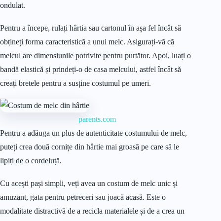
ondulat.
Pentru a începe, rulați hârtia sau cartonul în așa fel încât să
obțineți forma caracteristică a unui melc. Asigurați-vă că
melcul are dimensiunile potrivite pentru purtător. Apoi, luați o
bandă elastică și prindeți-o de casa melcului, astfel încât să
creați bretele pentru a susține costumul pe umeri.
parents.com
Pentru a adăuga un plus de autenticitate costumului de melc,
puteți crea două cornițe din hârtie mai groasă pe care să le
lipiți de o cordeluță.
Cu acești pași simpli, veți avea un costum de melc unic și
amuzant, gata pentru petreceri sau joacă acasă. Este o
modalitate distractivă de a recicla materialele și de a crea un