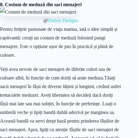
8. Costum de meduză din saci menajeri
@
Dubey Designs
Pentru fetițele pasionate de viața marina, iată o idee simplă și
captivantă: creați un costum de meduză folosind pungi
menajere. Este o opțiune ușor de pus în practică și plină de
culoare.
Veți avea nevoie de saci menajeri de diferite culori sau de
culoare albă, în funcție de cum doriți să arate meduza.Tăiați
sacii menajeri în fâșii de diverse lățimi și lungimi, creând astfel
tentaculele meduzei. Aveți libertatea să decideți dacă doriți
fâșii mai late sau mai subțiri, în funcție de preferințe. Luați o
umbrelă veche și lipiți bandă dublă adezivă pe marginea sa.
Această bandă va servi drept bază pentru prinderea fâșiilor de
saci menajeri. Apoi, lipiți cu atenție fâșiile de saci menajeri de