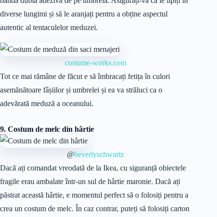
bandă dublă adezivă de pe umbrelă. Asigurați-vă că le lipiți în
diverse lungimi și să le aranjați pentru a obține aspectul
autentic al tentaculelor meduzei.
costume-works.com
Tot ce mai rămâne de făcut e să îmbracați fetița în culori
asemănătoare fâșiilor și umbrelei și ea va străluci ca o
adevărată meduză a oceanului.
9. Costum de melc din hârtie
@
beverlyschwartz
Dacă ați comandat vreodată de la Ikea, cu siguranță obiectele
fragile erau ambalate într-un sul de hârtie maronie. Dacă ați
păstrat această hârtie, e momentul perfect să o folosiți pentru a
crea un costum de melc. În caz contrar, puteți să folosiți carton