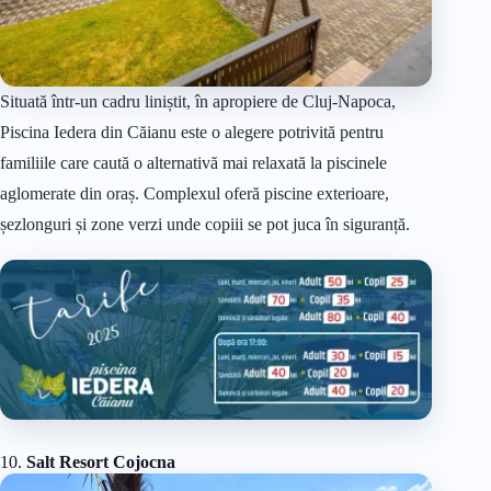
Situată într-un cadru liniștit, în apropiere de Cluj-Napoca,
Piscina Iedera din Căianu este o alegere potrivită pentru
familiile care caută o alternativă mai relaxată la piscinele
aglomerate din oraș. Complexul oferă piscine exterioare,
șezlonguri și zone verzi unde copiii se pot juca în siguranță.
10.
Salt Resort Cojocna