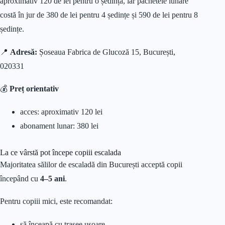
aproximativ 120 de lei pentru o ședință, iar pachetele lunare
costă în jur de 380 de lei pentru 4 ședințe și 590 de lei pentru 8
ședințe.
📍
Adresă:
Șoseaua Fabrica de Glucoză 15, București,
020331
💰
Preț orientativ
acces: aproximativ 120 lei
abonament lunar: 380 lei
La ce vârstă pot începe copiii escalada
Majoritatea sălilor de escaladă din București acceptă copii
începând cu
4–5 ani
.
Pentru copiii mici, este recomandat:
să înceapă cu trasee ușoare