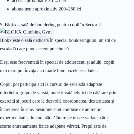
acces: aproximativ 35–45 lei
abonament: aproximativ 200–250 lei
5. Blokx – sală de bouldering pentru copii în Sector 2
Blokx este o sală dedicată în special boulderingului, un stil de
escaladă care pune accent pe tehnică.
Deși este frecventată în special de adolescenți și adulți, copiii
mai mari pot învăța aici foarte bine bazele escaladei.
Copiii pot participa aici la cursuri de escaladă adaptate
diferitelor grupe de vârstă, unde învață tehnici de cățărare prin
exerciții și jocuri care le dezvoltă coordonarea, dexteritatea și
încrederea în sine. Sesiunile sunt conduse de antrenori
experimentați și includ atât cățărare pe trasee variate, cât și
scurte antrenamente fizice adaptate vârstei. Prețul este de