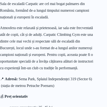
Sala de escaladă Carpatic are cel mai bogat palmares din
România, formând de-a lungul timpului numerosi campioni
naționali și europeni în escaladă.
Atmosfera este relaxată și prietenoasă, iar sala este frecventată
atât de copii, cât și de adulți. Carpatic Climbing Gym este una
dintre cele mai vechi și respectate săli de escaladă din
București, locul unde s-au format de-a lungul anilor numeroși
campioni naționali și europeni. Pentru copii, aceasta poate fi o
oportunitate specială de a învăța cățărarea alături de instructori
cu experiență într-un club cu tradiție în performanță.
📍
Adresă:
Sema Park, Splaiul Independenței 319 (Sector 6)
(stația de metrou Petrache Poenaru)
💰
Preț orientativ