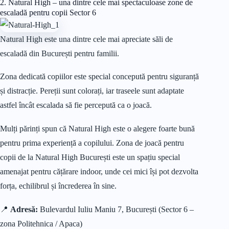
2. Natural High – una dintre cele mai spectaculoase zone de
escaladă pentru copii Sector 6
Natural High este una dintre cele mai apreciate săli de
escaladă din București pentru familii.
Zona dedicată copiilor este special concepută pentru siguranță
și distracție. Pereții sunt colorați, iar traseele sunt adaptate
astfel încât escalada să fie percepută ca o joacă.
Mulți părinți spun că Natural High este o alegere foarte bună
pentru prima experiență a copilului. Zona de joacă pentru
copii de la Natural High București este un spațiu special
amenajat pentru cățărare indoor, unde cei mici își pot dezvolta
forța, echilibrul și încrederea în sine.
📍
Adresă:
Bulevardul Iuliu Maniu 7, București (Sector 6 –
zona Politehnica / Apaca)