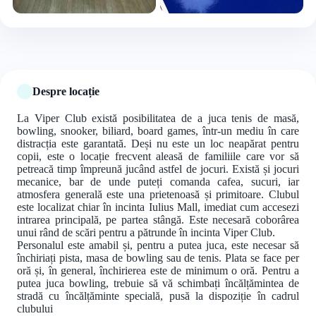
+3 foto
Despre locație
La Viper Club există posibilitatea de a juca tenis de masă,
bowling, snooker, biliard, board games, într-un mediu în care
distracția este garantată. Deși nu este un loc neapărat pentru
copii, este o locație frecvent aleasă de familiile care vor să
petreacă timp împreună jucând astfel de jocuri. Există și jocuri
mecanice, bar de unde puteți comanda cafea, sucuri, iar
atmosfera generală este una prietenoasă și primitoare. Clubul
este localizat chiar în incinta Iulius Mall, imediat cum accesezi
intrarea principală, pe partea stângă. Este necesară coborârea
unui rând de scări pentru a pătrunde în incinta Viper Club.
Personalul este amabil și, pentru a putea juca, este necesar să
închiriați pista, masa de bowling sau de tenis. Plata se face per
oră și, în general, închirierea este de minimum o oră. Pentru a
putea juca bowling, trebuie să vă schimbați încălțămintea de
stradă cu încălțăminte specială, pusă la dispoziție în cadrul
clubului