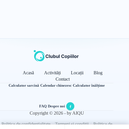
Acasă
Activități
Locații
Blog
Contact
Calculator sarcină
·
Calendar chinezesc
·
Calculator înălțime
FAQ
·
Despre noi
·
Copyright © 2026 - by AIQU
Politica de confidențialitate
Termeni și condiții
Politica de