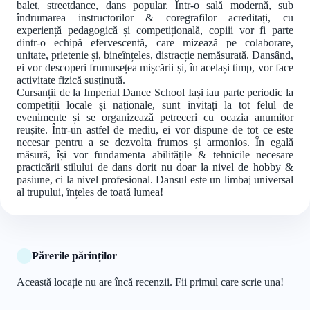
balet, streetdance, dans popular. Într-o sală modernă, sub
îndrumarea instructorilor & coregrafilor acreditați, cu
experiență pedagogică și competițională, copiii vor fi parte
dintr-o echipă efervescentă, care mizează pe colaborare,
unitate, prietenie și, bineînțeles, distracție nemăsurată. Dansând,
ei vor descoperi frumusețea mișcării și, în același timp, vor face
activitate fizică susținută.
Cursanții de la Imperial Dance School Iași iau parte periodic la
competiții locale și naționale, sunt invitați la tot felul de
evenimente și se organizează petreceri cu ocazia anumitor
reușite. Într-un astfel de mediu, ei vor dispune de tot ce este
necesar pentru a se dezvolta frumos și armonios. În egală
măsură, își vor fundamenta abilitățile & tehnicile necesare
practicării stilului de dans dorit nu doar la nivel de hobby &
pasiune, ci la nivel profesional. Dansul este un limbaj universal
al trupului, înțeles de toată lumea!
Părerile părinților
Această locație nu are încă recenzii. Fii primul care scrie una!