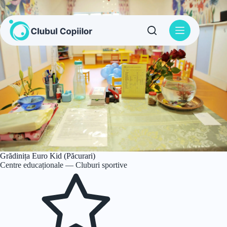
Sari
la
conținut
Grădinița Euro Kid (Păcurari)
Centre educaționale — Cluburi sportive