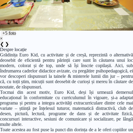
+5 foto
×
❮
❯
Despre locație
Grădinița Euro Kid, cu activitate și de creșă, reprezintă o alternativă
deosebit de eficientă pentru părinții care sunt în căutarea unui loc
modern, colorat și de top, unde să își înscrie copilașii. Aici, sub
îndrumarea cadrelor didactice avizate, cu pregătire psihopedagogică, ei
vor descoperi răspunsuri la tainele & misterele lumii din jur – pentru
că, cu toții știm, micuții sunt deosebit de curioși și mereu în căutare de
noutate, de răspunsuri.
Tocmai din acest motiv, Euro Kid, deși își urmează demersul
educațional în conformitate cu curriculumul în vigoare, și-a adaptat
programa și pentru a integra activități extracurriculare dintre cele mai
variate – știință pe înțelesul tuturor, matematică distractivă, club de
desen, pictură, lectură, programe de dans și de activitate fizică,
concursuri interactive, sesiuni de comunicare și socializare, pe lângă
multe altele.
Toate acestea au fost puse la punct din dorința de a le oferi copiilor un