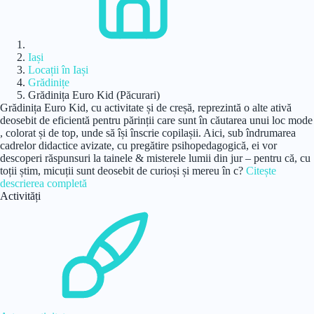
Iași
Locații în Iași
Grădinițe
Grădinița Euro Kid (Păcurari)
Grădinița Euro Kid, cu activitate și de creșă, reprezintă o alte ativă
deosebit de eficientă pentru părinții care sunt în căutarea unui loc mode
, colorat și de top, unde să își înscrie copilașii. Aici, sub îndrumarea
cadrelor didactice avizate, cu pregătire psihopedagogică, ei vor
descoperi răspunsuri la tainele & misterele lumii din jur – pentru că, cu
toții știm, micuții sunt deosebit de curioși și mereu în c?
Citește
descrierea completă
Activități