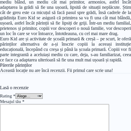
mediu blând, un mediu cât mai primitor, armonios, astfel încât
adaptarea la grădi să fie una ușoară, lipsită de situații neplăcute. Știm
cât de greu este ca micuțul să facă pasul spre grădi, însă cadrele de la
grădinița Euro Kid se asigură că primirea sa va fi una cât mai blândă,
ușoară, astfel încât părinții să fie lipsiți de griji. Într-un mediu familial,
prietenos și primitor, copiii vor descoperi o nouă familie, vor descoperi
un loc în care se vor întoarce, întotdeauna, cu cel mai mare drag.
Euro Kid are și activitate de școală primară & creșă – pe scurt, le oferă
părinților alternativa de a-și înscrie copiii la aceeași instituție
educațională, începând cu creșa și până la școala primară. Copiii vor fi
parte integrantă a aceluiași mediu cu care, deja, s-au familiarizat, ceea
ce face ca adaptarea ulterioară să fie una mult mai ușoară și rapidă.
Părerile părinților
Această locație nu are încă recenzii. Fii primul care scrie una!
Lasă o recenzie
Rating
*
Mesajul tău
*