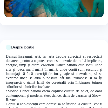
+3 foto
Despre locație
Dansul înseamnă artă, iar arta trebuie apreciată și respectată
deoarece pentru a o putea crea este nevoie de multă implicare,
energie, timp și efort. eMotion Dance Studio este locul unde
arta și joaca merg mână în mână, unde copiii sunt susținuți și
încurajați să facă exerciții de imaginație și dezvoltare, să se
exprime liber, să aibă o postură cât mai frumoasă și să își
însușească o gamă largă de coregrafii prin îmbinarea tuturor
stilurilor și tehnicilor învățate.
eMotion Dance Studio oferă copiilor cursuri de balet, de dans
contemporan și modern, steet-dance, dans de caracter și Show-
Revue.
Copiii și adolescenții care doresc să se înscrie la cursuri, vor fi