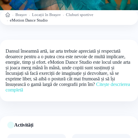
Brașov
Locații în Brașov
Cluburi sportive
Acasă
eMotion Dance Studio
Dansul înseamnă artă, iar arta trebuie apreciată și respectată
deoarece pentru a o putea crea este nevoie de multă implicare,
energie, timp și efort. eMotion Dance Studio este locul unde arta
și joaca merg mână în mână, unde copiii sunt susținuți și
încurajați să facă exerciții de imaginație și dezvoltare, să se
exprime liber, să aibă o postură cât mai frumoasă și să își
însușească o gamă largă de coregrafii prin îm?
Citește descrierea
completă
Activități