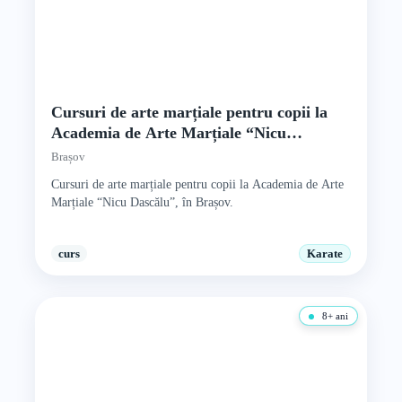
Cursuri de arte marțiale pentru copii la
Academia de Arte Marțiale “Nicu
Dascălu”
Brașov
Cursuri de arte marțiale pentru copii la Academia de Arte
Marțiale “Nicu Dascălu”, în Brașov.
curs
Karate
8+ ani