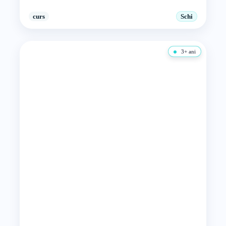
curs
Schi
3+ ani