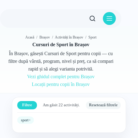
Sari
la
conținut
Acasă
/
Brașov
/
Activități în Brașov
/
Sport
Cursuri de Sport în Brașov
În Brașov, găsești Cursuri de Sport pentru copii — cu
filtre după vârstă, program, nivel și preț, ca să compari
rapid și să alegi varianta potrivită.
Vezi ghidul complet pentru Brașov
Locații pentru copii în Brașov
Filtre
Am găsit 22 activități.
Resetează filtrele
×
sport