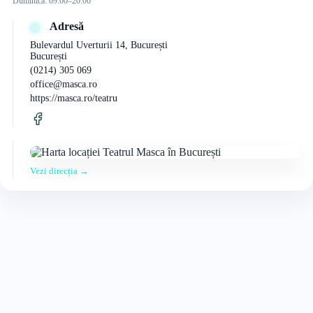
Duminică: 09:00–20:00
Adresă
Bulevardul Uverturii 14, București
București
(0214) 305 069
office@masca.ro
https://masca.ro/teatru
Vezi direcția →