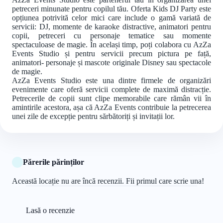
petreceri minunate pentru copilul tău. Oferta Kids DJ Party este
opțiunea potrivită celor mici care include o gamă variată de
servicii: DJ, momente de karaoke distractive, animatori pentru
copii, petreceri cu personaje tematice sau momente
spectaculoase de magie. În același timp, poți colabora cu AzZa
Events Studio și pentru servicii precum pictura pe față,
animatori- personaje și mascote originale Disney sau spectacole
de magie.
AzZa Events Studio este una dintre firmele de organizări
evenimente care oferă servicii complete de maximă distracție.
Petrecerile de copii sunt clipe memorabile care rămân vii în
amintirile acestora, așa că AzZa Events contribuie la petrecerea
unei zile de excepție pentru sărbătoriți și invitații lor.
Părerile părinților
Această locație nu are încă recenzii. Fii primul care scrie una!
Lasă o recenzie