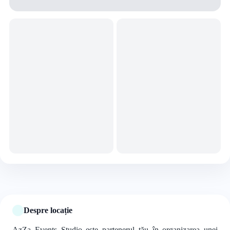
+3 foto
Despre locație
AzZa Events Studio este partenerul tău în organizarea unei