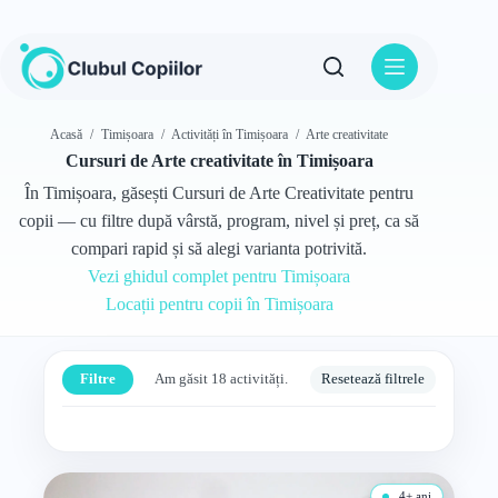
Sari
la
conținut
Acasă
/
Timișoara
/
Activități în Timișoara
/
Arte creativitate
Cursuri de Arte creativitate în Timișoara
În Timișoara, găsești Cursuri de Arte Creativitate pentru
copii — cu filtre după vârstă, program, nivel și preț, ca să
compari rapid și să alegi varianta potrivită.
Vezi ghidul complet pentru Timișoara
Locații pentru copii în Timișoara
Filtre
Am găsit 18 activități.
Resetează filtrele
4+ ani