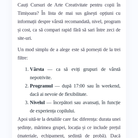
Cauți Cursuri de Arte Creativitate pentru copii în
Timișoara? În lista de mai sus găsești opțiuni cu
informații despre vârstă recomandată, nivel, program
și cost, ca să compari rapid fără să sari între zeci de
site-uri.
Un mod simplu de a alege este să pornești de la trei
filtre:
Vârsta
— ca să eviți grupuri de vârstă
nepotrivite.
Programul
— după 17:00 sau în weekend,
dacă ai nevoie de flexibilitate.
Nivelul
— începători sau avansați, în funcție
de experiența copilului.
Apoi uită-te la detaliile care fac diferența: durata unei
ședințe, mărimea grupei, locația și ce include prețul
(materiale, echipament, ședință de probă). Dacă