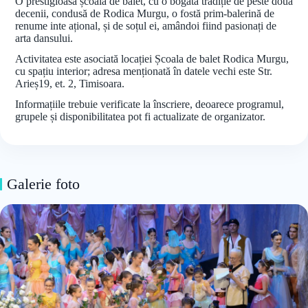
O prestigioasă școală de balet, cu o bogată tradiție de peste două
decenii, condusă de Rodica Murgu, o fostă prim-balerină de
renume inte ațional, și de soțul ei, amândoi fiind pasionați de
arta dansului.
Activitatea este asociată locației Școala de balet Rodica Murgu,
cu spațiu interior; adresa menționată în datele vechi este Str.
Arieș19, et. 2, Timisoara.
Informațiile trebuie verificate la înscriere, deoarece programul,
grupele și disponibilitatea pot fi actualizate de organizator.
Galerie foto