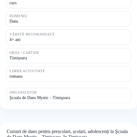
curs
DOMENIU
Dans
VÂRSTĂ RECOMANDATĂ
4+ ani
ORAȘ / CARTIER
Timișoara
LIMBĂ ACTIVITATE
romana
ORGANIZATOR
Şcoala de Dans Mystic - Timişoara
Cursuri de dans pentru preșcolari, școlari, adolescenți la Şcoala
de Dans Mystic – Timişoara, în Timișoara.