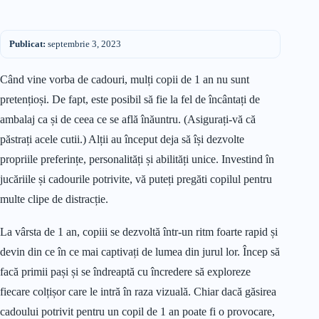
Publicat:
septembrie 3, 2023
Când vine vorba de cadouri, mulți copii de 1 an nu sunt
pretențioși. De fapt, este posibil să fie la fel de încântați de
ambalaj ca și de ceea ce se află înăuntru. (Asigurați-vă că
păstrați acele cutii.) Alții au început deja să își dezvolte
propriile preferințe, personalități și abilități unice. Investind în
jucăriile și cadourile potrivite, vă puteți pregăti copilul pentru
multe clipe de distracție.
La vârsta de 1 an, copiii se dezvoltă într-un ritm foarte rapid și
devin din ce în ce mai captivați de lumea din jurul lor. Încep să
facă primii pași și se îndreaptă cu încredere să exploreze
fiecare colțișor care le intră în raza vizuală. Chiar dacă găsirea
cadoului potrivit pentru un copil de 1 an poate fi o provocare,