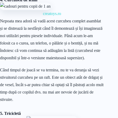
creatoys.ro
Nepoata mea adoră să vadă acest curcubeu complet asamblat
și se distrează la nesfârșit când îl demontează și își imaginează
noi utilizări pentru piesele individuale. Până acum le-am
folosit ca o curea, un telefon, o pălărie și o bentiță, și nu mă
îndoiesc că vom continua să adăugăm la listă (curcubeul este
disponibil și într-o versiune maiestuoasă supersize).
Când timpul de joacă se va termina, nu te va deranja să vezi
stivuitorul curcubeu pe un raft. Este un obiect atât de drăguț și
de vesel, încât s-ar putea chiar să optați să îl păstrați acolo mult
timp după ce copilul dvs. nu mai are nevoie de jucării de
stivuire.
5. Tricicletă