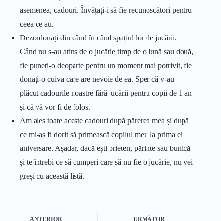
asemenea, cadouri. Învățați-i să fie recunoscători pentru
ceea ce au.
Dezordonați din când în când spațiul lor de jucării.
Când nu s-au atins de o jucărie timp de o lună sau două,
fie puneți-o deoparte pentru un moment mai potrivit, fie
donați-o cuiva care are nevoie de ea. Sper că v-au
plăcut cadourile noastre fără jucării pentru copii de 1 an
și că vă vor fi de folos.
Am ales toate aceste cadouri după părerea mea și după
ce mi-aș fi dorit să primească copilul meu la prima ei
aniversare. Așadar, dacă ești prieten, părinte sau bunică
și te întrebi ce să cumperi care să nu fie o jucărie, nu vei
greși cu această listă.
ANTERIOR
URMĂTOR