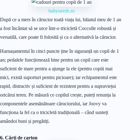
babyneeds.ro
După ce a mers în cărucior toată viața lui, băiatul meu de 1 an
a fost încântat să se urce într-o tricicletă Coccolle robustă și
versatilă, care poate fi folosită și ca o alternativă la cărucior.
Harnașamentul în cinci puncte ține în siguranță un copil de 1
an; pedalele funcționează bine pentru un copil care este
suficient de mare pentru a ajunge la ele (pentru copiii mai
mici, există suporturi pentru picioare); iar echipamentul este
rapid, distractiv și suficient de rezistent pentru a supraviețui
oricărui teren. Pe măsură ce copilul crește, puteți renunța la
componentele asemănătoare căruciorului, iar Joovy va
funcționa la fel ca o tricicletă tradițională – când sunteți
amândoi buni și pregătiți.
6. Cărți de carton