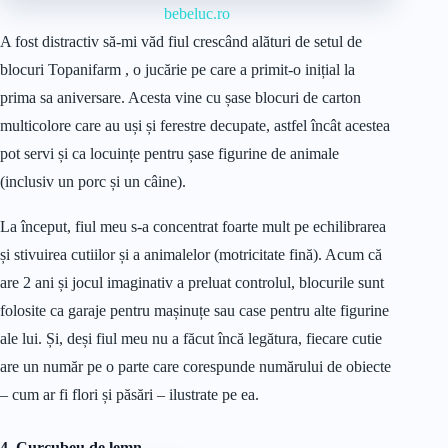
bebeluc.ro
A fost distractiv să-mi văd fiul crescând alături de setul de
blocuri Topanifarm , o jucărie pe care a primit-o inițial la
prima sa aniversare. Acesta vine cu șase blocuri de carton
multicolore care au uși și ferestre decupate, astfel încât acestea
pot servi și ca locuințe pentru șase figurine de animale
(inclusiv un porc și un câine).
La început, fiul meu s-a concentrat foarte mult pe echilibrarea
și stivuirea cutiilor și a animalelor (motricitate fină). Acum că
are 2 ani și jocul imaginativ a preluat controlul, blocurile sunt
folosite ca garaje pentru mașinuțe sau case pentru alte figurine
ale lui. Și, deși fiul meu nu a făcut încă legătura, fiecare cutie
are un număr pe o parte care corespunde numărului de obiecte
– cum ar fi flori și păsări – ilustrate pe ea.
4. Curcubeu de lemn