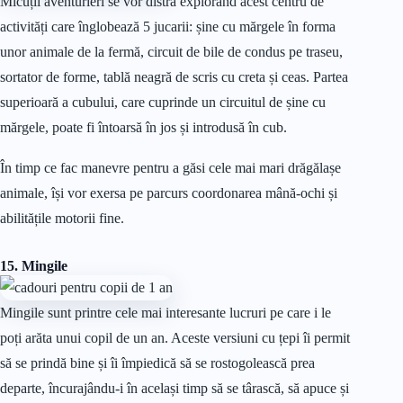
Micuții aventurieri se vor distra explorând acest centru de
activități care înglobează 5 jucarii: șine cu mărgele în forma
unor animale de la fermă, circuit de bile de condus pe traseu,
sortator de forme, tablă neagră de scris cu creta și ceas. Partea
superioară a cubului, care cuprinde un circuitul de șine cu
mărgele, poate fi întoarsă în jos și introdusă în cub.
În timp ce fac manevre pentru a găsi cele mai mari drăgălașe
animale, își vor exersa pe parcurs coordonarea mână-ochi și
abilitățile motorii fine.
15. Mingile
Mingile sunt printre cele mai interesante lucruri pe care i le
poți arăta unui copil de un an. Aceste versiuni cu țepi îi permit
să se prindă bine și îi împiedică să se rostogolească prea
departe, încurajându-i în același timp să se târască, să apuce și