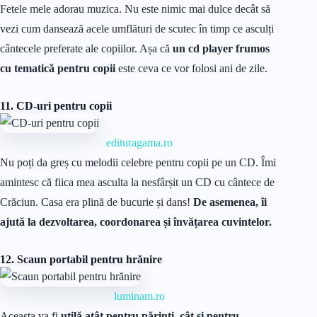
Fetele mele adorau muzica. Nu este nimic mai dulce decât să
vezi cum dansează acele umflături de scutec în timp ce asculți
cântecele preferate ale copiilor. Așa că
un cd player frumos
cu tematică pentru copii
este ceva ce vor folosi ani de zile.
11. CD-uri pentru copii
edituragama.ro
Nu poți da greș cu melodii celebre pentru copii pe un CD. Îmi
amintesc că fiica mea asculta la nesfârșit un CD cu cântece de
Crăciun. Casa era plină de bucurie și dans!
De asemenea, îi
ajută la dezvoltarea, coordonarea și învățarea cuvintelor.
12. Scaun portabil pentru hrănire
luminam.ro
Aceasta va fi
utilă atât pentru părinți, cât și pentru