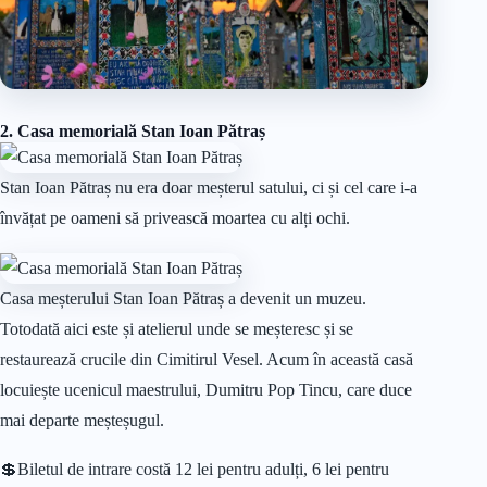
2. Casa memorială Stan Ioan Pătraș
Stan Ioan Pătraș nu era doar meșterul satului, ci și cel care i-a
învățat pe oameni să privească moartea cu alți ochi.
Casa meșterului Stan Ioan Pătraș a devenit un muzeu.
Totodată aici este și atelierul unde se meșteresc și se
restaurează crucile din Cimitirul Vesel. Acum în această casă
locuiește ucenicul maestrului, Dumitru Pop Tincu, care duce
mai departe meșteșugul.
💲Biletul de intrare costă 12 lei pentru adulți, 6 lei pentru