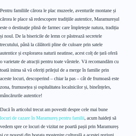
Pentru familiile cărora le plac muzeele, aventurile montane și
cărora le place să redescopere tradițiile autentice, Maramureșul
este o destinație plină de farmec care împletește natura, tradiția
și noul. De la bisericile de lemn ce păstrează secretele
trecutului, până la călătorii pline de culoare prin satele
autentice și explorarea naturii neatinse, acest colț de țară oferă
o varietate de atracții pentru toate vârstele. Vă recomandăm cu
toată inima să vă oferiți prilejul de a merge în familie prin
aceste locuri, descoperind – chiar la pas – cât de frumoasă este
zona, frumusețea și ospitalitatea localnicilor și, bineînțeles,
mâncărurile autentice!
Dacă în articolul trecut am povestit despre cele mai bune
locuri de cazare în Maramureș pentru familii
, acum haideți să
vedem spre ce locuri de vizitat ne poartă pașii prin Maramureș
și ce povești din bogata moștenire culturală a acestei regiuni