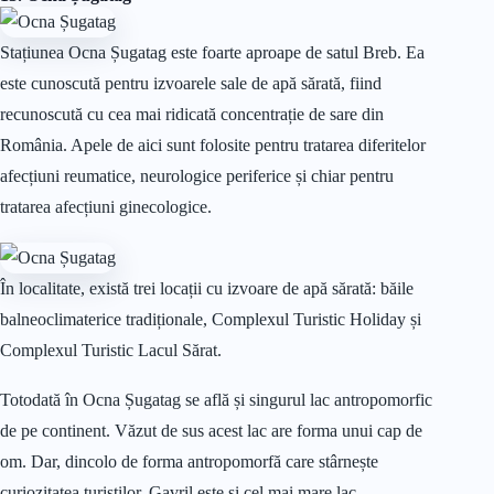
Stațiunea Ocna Șugatag este foarte aproape de satul Breb. Ea
este cunoscută pentru izvoarele sale de apă sărată, fiind
recunoscută cu cea mai ridicată concentrație de sare din
România. Apele de aici sunt folosite pentru tratarea diferitelor
afecțiuni reumatice, neurologice periferice și chiar pentru
tratarea afecțiuni ginecologice.
În localitate, există trei locații cu izvoare de apă sărată: băile
balneoclimaterice tradiționale, Complexul Turistic Holiday și
Complexul Turistic Lacul Sărat.
Totodată în Ocna Șugatag se află și singurul lac antropomorfic
de pe continent. Văzut de sus acest lac are forma unui cap de
om. Dar, dincolo de forma antropomorfă care stârnește
curiozitatea turiștilor, Gavril este și cel mai mare lac