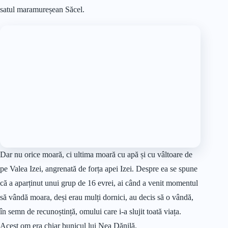
secolul XIX păstrându-se doar turnul.
💲Prețul unui bilet este de 2 lei pentru adulți, 1 leu pentru
elevi, studenți și pensionari și 50 de bani pentru preșcolari.
Copii sunt 16 ani trebuie să fie însoțiți de un adult.
17. Bastionul Măcelarilor
Bastionul Măcelarilor este unul din cele șapte turnuri care
strajuiau zidurile din jurul orașului Baia Mare. Turnul este
construit din piatră și are o grosime de un metru.
Turnul Măcelarilor se mai numea şi Turnul Muniţiilor
deoarece aici îşi ţineau soldaţii armele şi praful de puşcă.