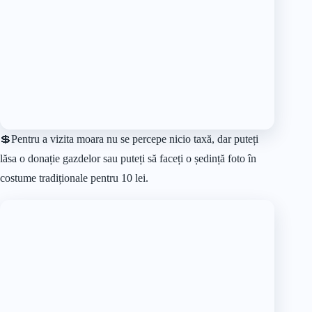
costume tradiționale pentru 10 lei.
15. Moara lui Mecleș
Această moară a fost construită în anul 1850. Nea Dănilă și
tanti Titiana Mecleș sunt proprietarii acestei mori de apă din
satul maramureșean Săcel.
Dar nu orice moară, ci ultima moară cu apă și cu vâltoare de
pe Valea Izei, angrenată de forța apei Izei. Despre ea se spune
că a aparținut unui grup de 16 evrei, ai când a venit momentul
să vândă moara, deși erau mulți dornici, au decis să o vândă,
în semn de recunoștință, omului care i-a slujit toată viața.
Acest om era chiar bunicul lui Nea Dănilă.