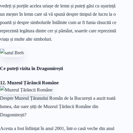
vedeți și porțile acelea uriașe de lemn și puteți găsi cu ușurință
un meșter în lemn care să vă spună despre timpul de lucru la o
poartă și despre simbolurile întâlnite cum ar fi funia răsucită ce
reprezintă legătura dintre cer și pământ, soarele care reprezintă
viața și multe alte simboluri.
Ce puteți vizita în Dragomirești
12. Muzeul Țărăncii Române
Despre Muzeul Țăranului Român de la București a auzit toată
lumea, dar oare știți de Muzeul Țărăncii Române din
Dragomirești?
Acesta a fost înființat în anul 2001, într-o casă veche din anul