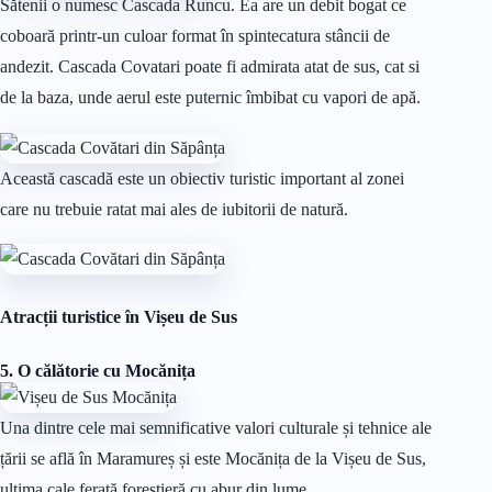
Sătenii o numesc Cascada Runcu. Ea are un debit bogat ce
coboară printr-un culoar format în spintecatura stâncii de
andezit. Cascada Covatari poate fi admirata atat de sus, cat si
de la baza, unde aerul este puternic îmbibat cu vapori de apă.
Această cascadă este un obiectiv turistic important al zonei
care nu trebuie ratat mai ales de iubitorii de natură.
Atracții turistice în Vișeu de Sus
5. O călătorie cu Mocănița
Una dintre cele mai semnificative valori culturale și tehnice ale
țării se află în Maramureș și este Mocănița de la Vișeu de Sus,
ultima cale ferată forestieră cu abur din lume.