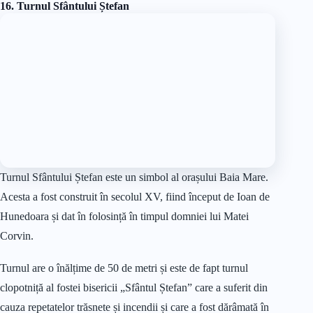
Muzeul se află în clădirea fostului Teatru de vară. Este o
clădire impresionantă cu o arhitectură ce amintește de cea a
Casei Albe de la Washington.
Muzeul are două expoziții de bază. Una este despre tematica
lemnului în comunitățile tradiționale din nordul Transilvaniei și
prezintă etapele de lucrare ale lemnului, uneltele folosite,
interioare țărănești și porturi populare.