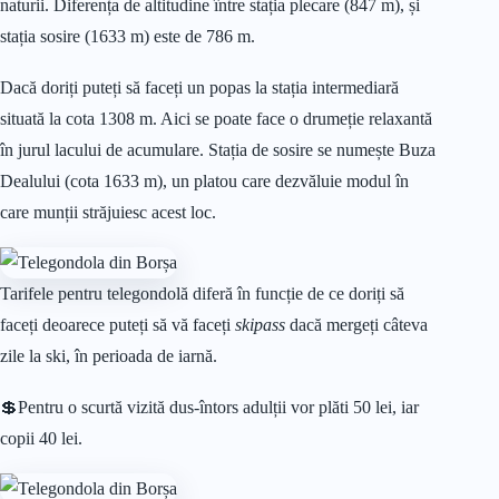
naturii. Diferența de altitudine între stația plecare (847 m), și
stația sosire (1633 m) este de 786 m.
Dacă doriți puteți să faceți un popas la stația intermediară
situată la cota 1308 m. Aici se poate face o drumeție relaxantă
în jurul lacului de acumulare. Stația de sosire se numește Buza
Dealului (cota 1633 m), un platou care dezvăluie modul în
care munții străjuiesc acest loc.
Tarifele pentru telegondolă diferă în funcție de ce doriți să
faceți deoarece puteți să vă faceți
skipass
dacă mergeți câteva
zile la ski, în perioada de iarnă.
💲Pentru o scurtă vizită dus-întors adulții vor plăti 50 lei, iar
copii 40 lei.