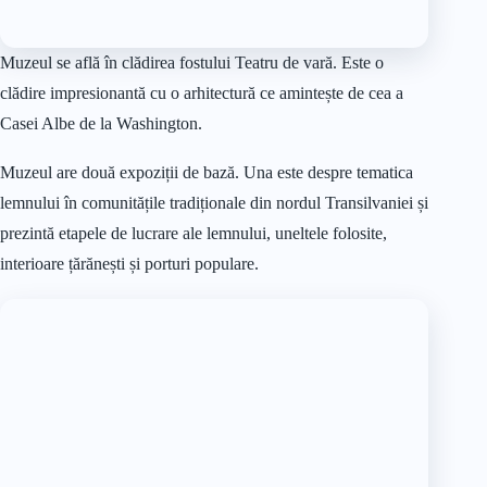
💲Biletele au prețuri foarte accesibile, 12 lei pentru adulți, 3 lei
pentru copii și studenți și 6 lei pentru pensionari. Dacă doriți
ghidaj de specialitate acesta costă 30 lei.