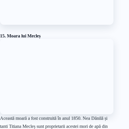
💲Dacă doriți să faceți o scurtă vizită aici vă va costa 10 lei.
Atracții turistice în Baia Mare
16. Turnul Sfântului Ștefan
Turnul Sfântului Ștefan este un simbol al orașului Baia Mare.
Acesta a fost construit în secolul XV, fiind început de Ioan de
Hunedoara și dat în folosință în timpul domniei lui Matei
Corvin.
Turnul are o înălțime de 50 de metri și este de fapt turnul
clopotniță al fostei bisericii „Sfântul Ștefan” care a suferit din
cauza repetatelor trăsnete și incendii și care a fost dărâmată în