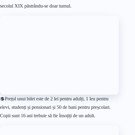
Cea de-a doua expoziție este despre ceramică prezentând
unelte folosite de-a lungul timpului de olari (roată de olar,
unelte pentru realizarea și decorarea vaselor, sigilii de breaslă)
și vase ceramice pe care aceștia le produceau.