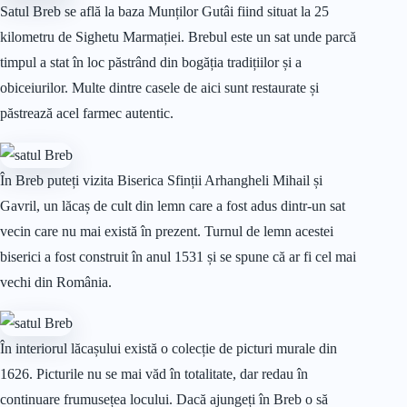
Satul Breb se află la baza Munților Gutâi fiind situat la 25
kilometru de Sighetu Marmației. Brebul este un sat unde parcă
timpul a stat în loc păstrând din bogăția tradițiilor și a
obiceiurilor. Multe dintre casele de aici sunt restaurate și
păstrează acel farmec autentic.
În Breb puteți vizita Biserica Sfinții Arhangheli Mihail și
Gavril, un lăcaș de cult din lemn care a fost adus dintr-un sat
vecin care nu mai există în prezent. Turnul de lemn acestei
biserici a fost construit în anul 1531 și se spune că ar fi cel mai
vechi din România.
În interiorul lăcașului există o colecție de picturi murale din
1626. Picturile nu se mai văd în totalitate, dar redau în
continuare frumusețea locului. Dacă ajungeți în Breb o să