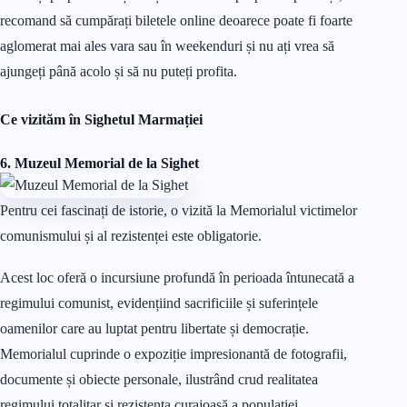
recomand să cumpărați biletele online deoarece poate fi foarte
aglomerat mai ales vara sau în weekenduri și nu ați vrea să
ajungeți până acolo și să nu puteți profita.
Ce vizităm în Sighetul Marmației
6. Muzeul Memorial de la Sighet
Pentru cei fascinați de istorie, o vizită la Memorialul victimelor
comunismului și al rezistenței este obligatorie.
Acest loc oferă o incursiune profundă în perioada întunecată a
regimului comunist, evidențiind sacrificiile și suferințele
oamenilor care au luptat pentru libertate și democrație.
Memorialul cuprinde o expoziție impresionantă de fotografii,
documente și obiecte personale, ilustrând crud realitatea
regimului totalitar și rezistența curajoasă a populației.