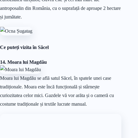
antroposalin din România, cu o suprafață de aproape 2 hectare
și jumătate.
Ce puteți vizita în Săcel
14. Moara lui Magdău
Moara lui Magdău se află satul Săcel, în spatele unei case
tradiționale. Moara este încă funcțională și stârnește
curiozitatea celor mici. Gazdele vă vor arăta și o cameră cu
costume tradiționale și textile lucrate manual.
💲Pentru a vizita moara nu se percepe nicio taxă, dar puteți
lăsa o donație gazdelor sau puteți să faceți o ședință foto în