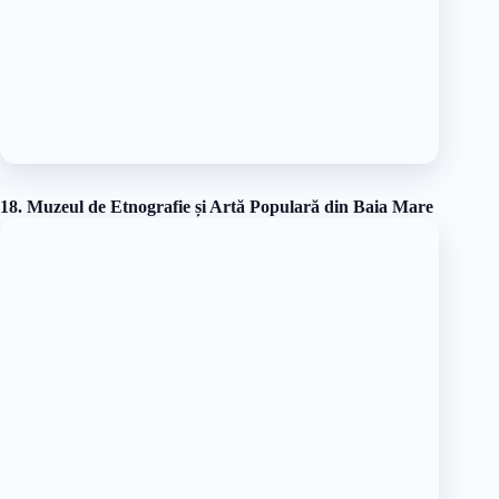
Muzeul cuprinde expoziții permanente cât și expoziții
temporare. Expoziția permanentă este intitulată «Centrul
Artistic Baia Mare. Repere europene între tradiții și inovații» și
este constituită din aproape 400 de lucrări realizate exclusiv de
artiști care au lucrat și creat începând cu anul 1896 în cadrul
Școlii de pictură de la Baia Mare.