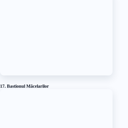
Pe lângă aceste două expoziții, mai există două săli unde se
organizează expoziții temporare. Puteți afla mai multe despre
următoarele expoziții temporare de pe site-ul Muzeului de
Etnografie.
💲Prețul biletului pentru vizitarea muzeului este de 15
lei/persoană.