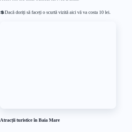
Denumirea bastionului vinde de la bresla măcelarilor care era
una din cele mai puternice bresle din oraș și care era obligată
să mențină și să apere turnul în cazul unui asediu.
18. Muzeul de Etnografie și Artă Populară din Baia Mare