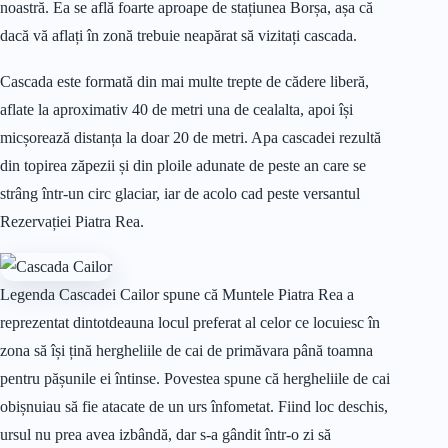
noastră. Ea se află foarte aproape de stațiunea Borșa, așa că
dacă vă aflați în zonă trebuie neapărat să vizitați cascada.
Cascada este formată din mai multe trepte de cădere liberă,
aflate la aproximativ 40 de metri una de cealalta, apoi își
micșorează distanța la doar 20 de metri. Apa cascadei rezultă
din topirea zăpezii și din ploile adunate de peste an care se
strâng într-un circ glaciar, iar de acolo cad peste versantul
Rezervației Piatra Rea.
Legenda Cascadei Cailor spune că Muntele Piatra Rea a
reprezentat dintotdeauna locul preferat al celor ce locuiesc în
zona să își țină hergheliile de cai de primăvara până toamna
pentru pășunile ei întinse. Povestea spune că hergheliile de cai
obișnuiau să fie atacate de un urs înfometat. Fiind loc deschis,
ursul nu prea avea izbândă, dar s-a gândit într-o zi să