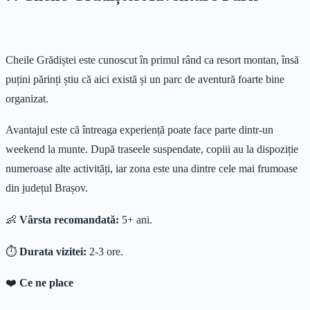
Cheile Grădiștei este cunoscut în primul rând ca resort montan, însă
puțini părinți știu că aici există și un parc de aventură foarte bine
organizat.
Avantajul este că întreaga experiență poate face parte dintr-un
weekend la munte. După traseele suspendate, copiii au la dispoziție
numeroase alte activități, iar zona este una dintre cele mai frumoase
din județul Brașov.
👶
Vârsta recomandată:
5+ ani.
⏱
Durata vizitei:
2-3 ore.
❤️
Ce ne place