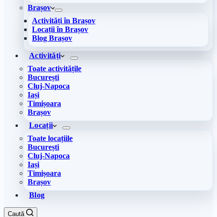
Brașov
Activități în Brașov
Locații în Brașov
Blog Brașov
Activități
Toate activitățile
București
Cluj-Napoca
Iași
Timișoara
Brașov
Locații
Toate locațiile
București
Cluj-Napoca
Iași
Timișoara
Brașov
Blog
Caută