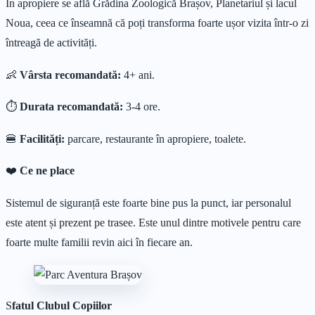
În apropiere se află Grădina Zoologică Brașov, Planetariul și lacul
Noua, ceea ce înseamnă că poți transforma foarte ușor vizita într-o zi
întreagă de activități.
👶
Vârsta recomandată:
4+ ani.
⏱
Durata recomandată:
3-4 ore.
🍔
Facilități:
parcare, restaurante în apropiere, toalete.
❤️
Ce ne place
Sistemul de siguranță este foarte bine pus la punct, iar personalul
este atent și prezent pe trasee. Este unul dintre motivele pentru care
foarte multe familii revin aici în fiecare an.
S
fatul Clubul Copiilor