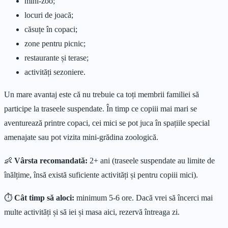
mini-zoo;
locuri de joacă;
căsuțe în copaci;
zone pentru picnic;
restaurante și terase;
activități sezoniere.
Un mare avantaj este că nu trebuie ca toți membrii familiei să
participe la traseele suspendate. În timp ce copiii mai mari se
aventurează printre copaci, cei mici se pot juca în spațiile special
amenajate sau pot vizita mini-grădina zoologică.
👶
Vârsta recomandată:
2+ ani (traseele suspendate au limite de
înălțime, însă există suficiente activități și pentru copiii mici).
⏱
Cât timp să aloci:
minimum 5-6 ore. Dacă vrei să încerci mai
multe activități și să iei și masa aici, rezervă întreaga zi.