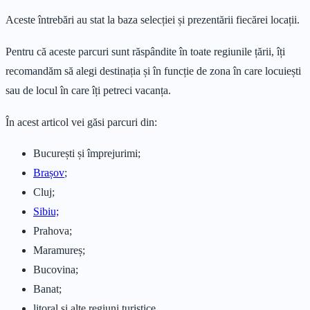
Aceste întrebări au stat la baza selecției și prezentării fiecărei locații.
Pentru că aceste parcuri sunt răspândite în toate regiunile țării, îți
recomandăm să alegi destinația și în funcție de zona în care locuiești
sau de locul în care îți petreci vacanța.
În acest articol vei găsi parcuri din:
București și împrejurimi;
Brașov
;
Cluj;
Sibiu;
Prahova;
Maramureș;
Bucovina;
Banat;
litoral și alte regiuni turistice.