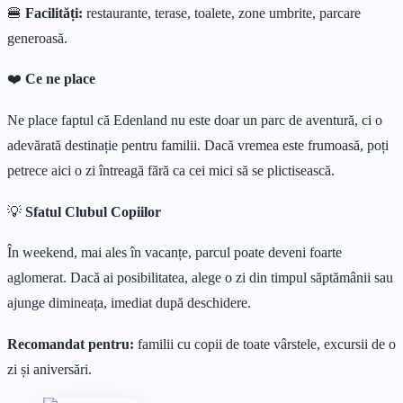
🍔
Facilități:
restaurante, terase, toalete, zone umbrite, parcare
generoasă.
❤️
Ce ne place
Ne place faptul că Edenland nu este doar un parc de aventură, ci o
adevărată destinație pentru familii. Dacă vremea este frumoasă, poți
petrece aici o zi întreagă fără ca cei mici să se plictisească.
💡
Sfatul Clubul Copiilor
În weekend, mai ales în vacanțe, parcul poate deveni foarte
aglomerat. Dacă ai posibilitatea, alege o zi din timpul săptămânii sau
ajunge dimineața, imediat după deschidere.
Recomandat pentru:
familii cu copii de toate vârstele, excursii de o
zi și aniversări.