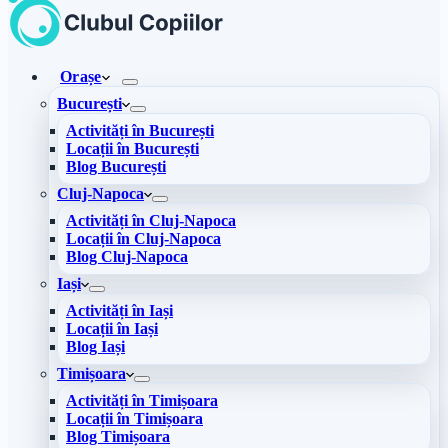
Orașe
București
Activități în București
Locații în București
Blog București
Cluj-Napoca
Activități în Cluj-Napoca
Locații în Cluj-Napoca
Blog Cluj-Napoca
Iași
Activități în Iași
Locații în Iași
Blog Iași
Timișoara
Activități în Timișoara
Locații în Timișoara
Blog Timișoara