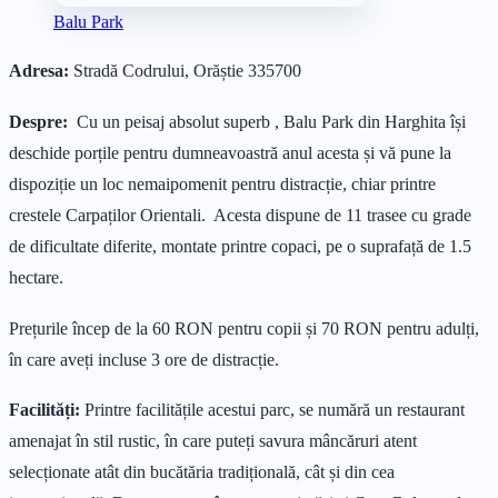
Balu Park
Adresa:
Stradă Codrului, Orăștie 335700
Despre:
Cu un peisaj absolut superb , Balu Park din Harghita își
deschide porțile pentru dumneavoastră anul acesta și vă pune la
dispoziție un loc nemaipomenit pentru distracție, chiar printre
crestele Carpaților Orientali. Acesta dispune de 11 trasee cu grade
de dificultate diferite, montate printre copaci, pe o suprafață de 1.5
hectare.
Prețurile încep de la 60 RON pentru copii și 70 RON pentru adulți,
în care aveți incluse 3 ore de distracție.
Facilități:
Printre facilitățile acestui parc, se numără un restaurant
amenajat în stil rustic, în care puteți savura mâncăruri atent
selecționate atât din bucătăria tradițională, cât și din cea