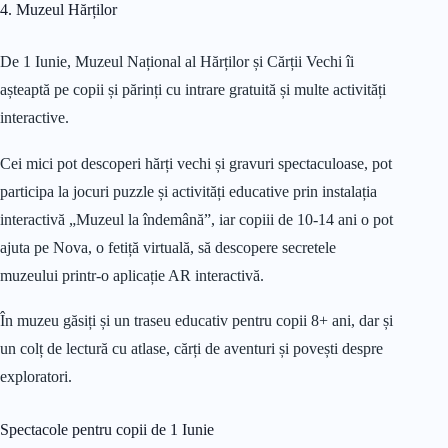
4. Muzeul Hărților
De 1 Iunie, Muzeul Național al Hărților și Cărții Vechi îi
așteaptă pe copii și părinți cu intrare gratuită și multe activități
interactive.
Cei mici pot descoperi hărți vechi și gravuri spectaculoase, pot
participa la jocuri puzzle și activități educative prin instalația
interactivă „Muzeul la îndemână”, iar copiii de 10-14 ani o pot
ajuta pe Nova, o fetiță virtuală, să descopere secretele
muzeului printr-o aplicație AR interactivă.
În muzeu găsiți și un traseu educativ pentru copii 8+ ani, dar și
un colț de lectură cu atlase, cărți de aventuri și povești despre
exploratori.
Spectacole pentru copii de 1 Iunie