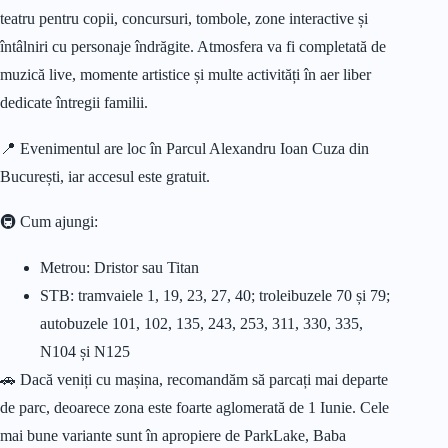
teatru pentru copii, concursuri, tombole, zone interactive și
întâlniri cu personaje îndrăgite. Atmosfera va fi completată de
muzică live, momente artistice și multe activități în aer liber
dedicate întregii familii.
📍 Evenimentul are loc în Parcul Alexandru Ioan Cuza din
București, iar accesul este gratuit.
🚇 Cum ajungi:
Metrou: Dristor sau Titan
STB: tramvaiele 1, 19, 23, 27, 40; troleibuzele 70 și 79;
autobuzele 101, 102, 135, 243, 253, 311, 330, 335,
N104 și N125
🚗 Dacă veniți cu mașina, recomandăm să parcați mai departe
de parc, deoarece zona este foarte aglomerată de 1 Iunie. Cele
mai bune variante sunt în apropiere de ParkLake, Baba