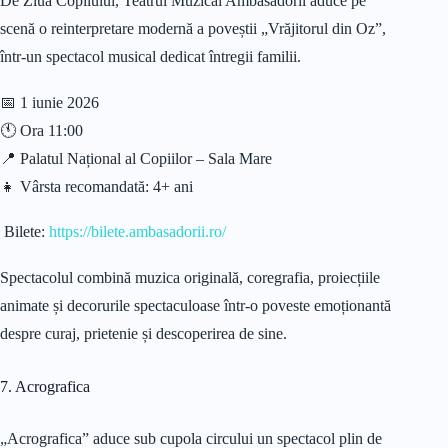
De Ziua Copilului, Teatrul Muzical Ambasadorii aduce pe
scenă o reinterpretare modernă a poveștii „Vrăjitorul din Oz”,
într-un spectacol musical dedicat întregii familii.
📅 1 iunie 2026
🕚 Ora 11:00
📍 Palatul Național al Copiilor – Sala Mare
👧 Vârsta recomandată: 4+ ani
Bilete:
https://bilete.ambasadorii.ro/
Spectacolul combină muzica originală, coregrafia, proiecțiile
animate și decorurile spectaculoase într-o poveste emoționantă
despre curaj, prietenie și descoperirea de sine.
7. Acrografica
„Acrografica” aduce sub cupola circului un spectacol plin de