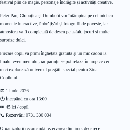
festival plin de magie, personaje îndrăgite și activități creative.
Peter Pan, Clopoțica și Dumbo îi vor întâmpina pe cei mici cu
momente interactive, îmbrățișări și fotografii de poveste, iar
atmosfera va fi completată de desen pe asfalt, jocuri și multe
surprize dulci.
Fiecare copil va primi înghețată gratuită și un mic cadou la
finalul evenimentului, iar părinții se pot relaxa în timp ce cei
mici explorează universul pregătit special pentru Ziua
Copilului.
📅 1 iunie 2026
🕐 Începând cu ora 13:00
🎟️ 45 lei / copil
📞 Rezervări: 0731 330 034
Organizatorii recomandă rezervarea din timp, deoarece